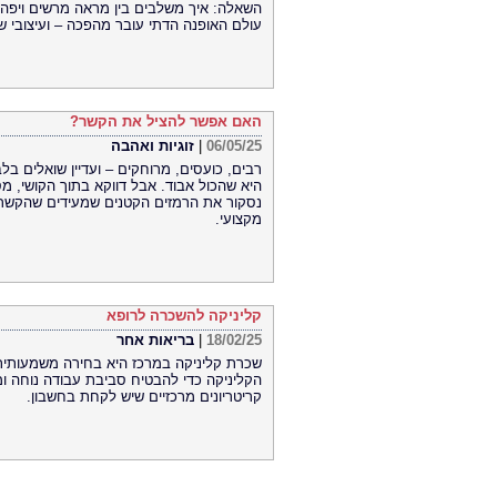
השאלה: איך משלבים בין מראה מרשים ויפה ל
עולם האופנה הדתי עובר מהפכה – ועיצובי שמ
האם אפשר להציל את הקשר?
06/05/25
|
זוגיות ואהבה
רבים, כועסים, מרוחקים – ועדיין שואלים ב
היא שהכול אבוד. אבל דווקא בתוך הקושי, מ
נסקור את הרמזים הקטנים שמעידים שהקשר של
מקצועי.
קליניקה להשכרה לרופא
18/02/25
|
בריאות אחר
שכרת קליניקה במרכז היא בחירה משמעותית 
הקליניקה כדי להבטיח סביבת עבודה נוחה ומקצ
קריטריונים מרכזיים שיש לקחת בחשבון.