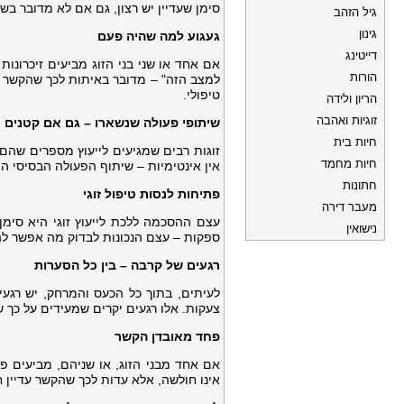
סימן שעדיין יש רצון, גם אם לא מדובר בשל
גיל הזהב
גינון
געגוע למה שהיה פעם
דייטינג
אם אחד או שני בני הזוג מביעים זיכרונו
הורות
למצב הזה" – מדובר באיתות לכך שהקשר בע
טיפולי.
הריון ולידה
זוגיות ואהבה
שיתופי פעולה שנשארו – גם אם קטנים
חיות בית
זוגות רבים שמגיעים לייעוץ מספרים שהם 
חיות מחמד
אין אינטימיות – שיתוף הפעולה הבסיסי הו
חתונות
פתיחות לנסות טיפול זוגי
מעבר דירה
עצם ההסכמה ללכת לייעוץ זוגי היא סימ
נישואין
ספקות – עצם הנכונות לבדוק מה אפשר להצ
רגעים של קרבה – בין כל הסערות
לעיתים, בתוך כל הכעס והמרחק, יש רגע
צעקות. אלו רגעים יקרים שמעידים על כך ש
פחד מאובדן הקשר
אם אחד מבני הזוג, או שניהם, מביעים 
אינו חולשה, אלא עדות לכך שהקשר עדיין 