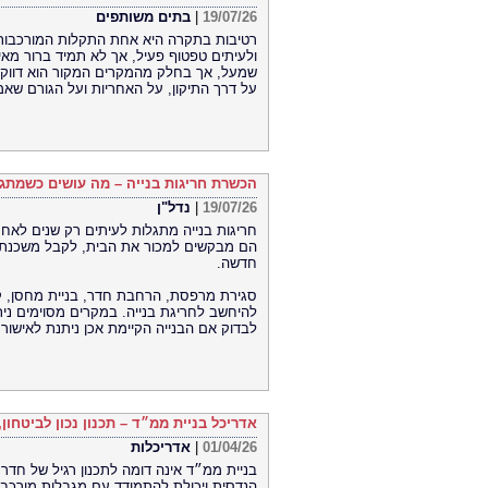
19/07/26
|
בתים משותפים
רטיבות בתקרה היא אחת התקלות המורכבות ב
ולעיתים טפטוף פעיל, אך לא תמיד ברור מאי
שמעל, אך בחלק מהמקרים המקור הוא דווקא
על דרך התיקון, על האחריות ועל הגורם שא
הכשרת חריגות בנייה – מה עושים כשמתגל
19/07/26
|
נדל"ן
חריגות בנייה מתגלות לעיתים רק שנים לאח
הם מבקשים למכור את הבית, לקבל משכנתה,
חדשה.
סגירת מרפסת, הרחבת חדר, בניית מחסן, קיר
להיחשב לחריגת בנייה. במקרים מסוימים ני
לבדוק אם הבנייה הקיימת אכן ניתנת לאישור.
אדריכל בניית ממ״ד – תכנון נכון לביטחון
01/04/26
|
אדריכלות
בניית ממ״ד אינה דומה לתכנון רגיל של חדר
הנדסית ויכולת להתמודד עם מגבלות מורכבות