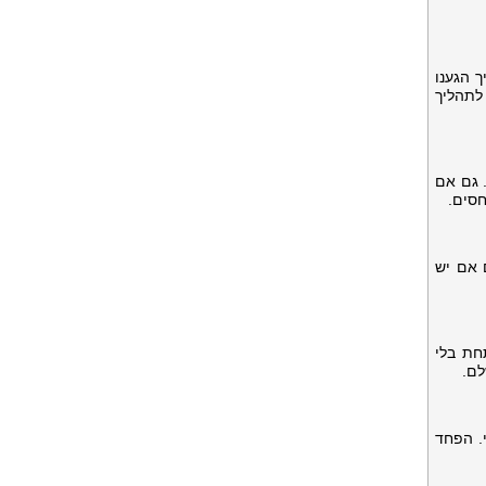
ך הגענו
לתהליך
 גם אם
חסים.
 אם יש
חת בלי
לם.
. הפחד