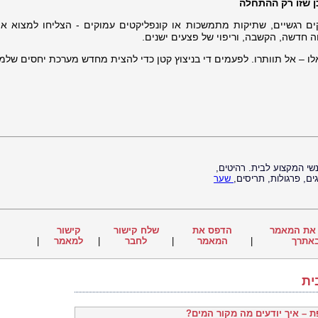
ן שזו רק ההתחלה
ים רגשיים, שתיקות מתמשכות או קונפליקטים עמוקים - הצליחו למצוא א
ה חדשה, הקשבה, וריפוי של פצעים ישנים.
 – אל תוותרו. לפעמים די בניצוץ קטן כדי להצית מחדש מערכת יחסים שלמ
נשי המקצוע לבית. רהיטים,
ם, פרגולות, תריסים,
שער
את המאמר
הדפס את
שלח קישור
קישור
אתרך
|
המאמר
|
לחבר
|
למאמר
|
ית
 – איך יודעים מה מקור המים?