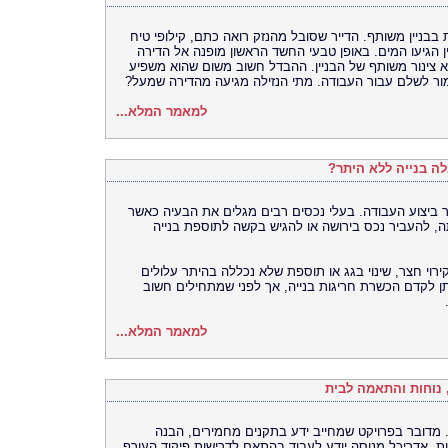
בניין משותף. הדייר שסובל מהנזק רואה כתם, קילופי טיח
ן הגיעו המים. באופן טבעי החשד הראשון מופנה אל הדירה
 צינור משותף של הבניין. ההבדל חשוב משום שהוא משפיע
מור לשלם עבור העבודה. מתי הנזילה מגיעה מהדירה שמעל?
למאמר המלא...
ה בנייה ללא היתר?
ר ביצוע העבודה. בעלי נכסים רבים מגלים את הבעיה כאשר
 להעביר נכס בירושה או להגיש בקשה לתוספת בנייה
וי חצר, שינוי בגג או תוספת שלא נכללה בהיתר עלולים
תן לקדם הכשרת חריגות בנייה, אך לפני שמתחילים חשוב
למאמר המלא...
, נוחות והתאמה לבית
. מדובר בפרויקט שמחייב ידע בתקנים מחמירים, הבנה
. אדריכל מנוסה יודע לעבוד בהתאם לדרישות פיקוד העורף,