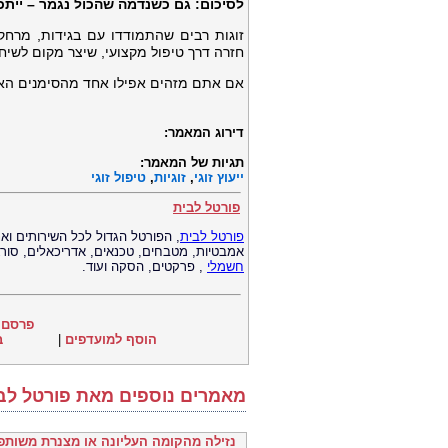
לסיכום: גם כשנדמה שהכול נגמר – ייתכ
זוגות רבים שהתמודדו עם בגידות, מרחק
חזרה דרך טיפול מקצועי, שיצר מקום לשיח
אם אתם מזהים אפילו אחד מהסימנים האלו
דירוג המאמר:
תגיות של המאמר:
ייעוץ זוגי
,
זוגיות
,
טיפול זוגי
פורטל לבית
פורטל לבית
, הפורטל הגדול לכל השירותים וא
אמבטיות, מטבחים, טכנאים, אדריכאלים, סורגי
חשמלי
, פרקטים, הסקה ועוד.
פרסם 
הוסף למועדפים
|
ב
מאמרים נוספים מאת פורטל לב
נזילה מהקומה העליונה או מצנרת משותפת