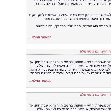
זק מצטבר למבנה ולדיירים. עד לא מזמן, כל תקלה בצנרת
רות או פירוק ריצוף, מה שהפך את תהליך התיקון למורכב,
 פולשנית – תיקון פנים צנרת. שיטה זו מאפשרת לתקן נזקים
לות, תוך חיסכון משמעותי בזמן, כסף ועוגמת נפש.
לו מקרים הוא מתאים, מהם שלבי התהליך, ומה היתרונות
למאמר המלא...
 חגיגי עם כיסוי מלא
ע משפחתי חגיגי – חתונה, בר מצווה, חינה או שבת חתן. אך
 אופי מסורתי, או פשוט בבחירה אישית לצניעות, עולה
בין כיסוי מלא וצנוע? החדשות הטובות הן שבשנים האחרונות
לות שושבינה צנועות הפכו ליפים, עדכניים ומרגשים במיוחד.
למאמר המלא...
 חגיגי עם כיסוי מלא
ע משפחתי חגיגי – חתונה, בר מצווה, חינה או שבת חתן. אך
 אופי מסורתי, או פשוט בבחירה אישית לצניעות, עולה