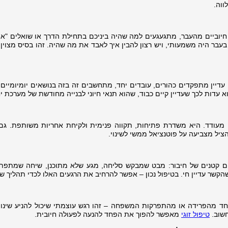
ווה.
ת חיוביים מהעבר, מתגעגעים למה שהיה ביניכם בתחילת הדרך או שואלים "אי
בר היה משמעותי, ויש רצון להבין איך לאבד את מה שהיה. זהו בסיס מצוין 
עדיין מתפקדים כהורים, עובדים יחד, מתחשבים זה בזה בנושאים יומיומיים.
א עדות לכך שעדיין קיים כבוד, שהוא תנאי חיוני לבנייה מחודשת של מערכת י
ן מעודד. היא משדרת פתיחות, תקווה פנימית ולקיחת אחריות משותפת. גם
יל מצביעה על פוטנציאל ממשי לשינוי.
ים קטנים של חיבור: מבט שמבקש סליחה, מגע שלא מתוכנן, שיחה שמתפת
הקשר עדיין חי. בטיפול נכון – אפשר להרחיב את הרגעים האלו לכדי תהליך ש
פחד מהפרידה או מהתפרקות המשפחה – זהו רגש עוצמתי שיכול להניע שינוי
חשוב.
טיפול זוגי
מאפשר להפוך את הפחד להנעה לפעולה חיובית.