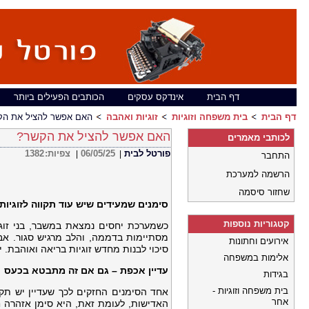
דף הבית
אינדקס עסקים
הכותבים הפעילים ביותר
דף הבית
בית משפחה וזוגיות
זוגיות ואהבה
האם אפשר להציל את הק
האם אפשר להציל את הקשר?
לכותבי מאמרים
פורטל לבית
06/05/25
צפיות:
1382
|
|
התחבר
הרשמה למערכת
שחזור סיסמה
סימנים שמעידים שיש עוד תקווה לזוגיו
קטגוריות נוספות
כשמערכת יחסים נמצאת במשבר, בני זוג 
מסתיימות בדממה, והלב מרגיש סגור. אב
אירועים וחתונות
סיכוי לבנות מחדש זוגיות בריאה ואוהבת. י
אלימות במשפחה
עדיין אכפת – גם אם זה מתבטא בכעס
בגידות
בית משפחה וזוגיות -
אחד הסימנים החזקים לכך שעדיין יש תק
אחר
האדישות, לעומת זאת, היא סימן אזהרה ח