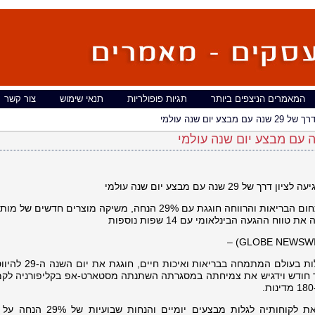
המאמרים הניצפים ביותר
תגיות פופולריות
תנאי שימוש
צור קשר
לציון דרך של 29 שנה עם מבצע יום שנה עולמי
מובילת המסחר האלקטרוני העולמית בתחום הבריאות והרווחה חוגגת עם 29% הנחה, משיקה מוצרים חדשי
ת טווח ההגעה הבינלאומי עם 14 שפות נוספות
, אחת מקמעונאיות המקוונות הגדולות בעולם המתמ
שך חודש וידגיש את צמיחתה במסגרתה השתנתה מסטארט-אפ בקליפורניה לקמ
במהלך חודש ספטמבר, iHerb מזמינה את לקוחותיה לגלות מבצעים יו