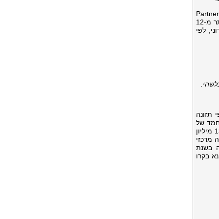
נה, כולל Partnerize, Impact, CJ,
AWIN ויוטיוב, שבהן השותפים יכולים להרוויח עמלות מובילות בשוק. בשנת 2024, שותפי ההפצה של iHerb הרוויחו יותר מ-12
 האלקטרוני, לפי
לשהי.
י תזונה
מחמד של
יותר מ-1,800 מותגים בעלי מוניטין. iHerb נתמכת על ידי כוח עבודה גלובלי של 3,000 חברי צוות, ומשרתת יותר מ-13 מיליון
iHer מעוגנת על ידי שבעה מרכזי
ספקים ללקוחות חוויית קנייה חלקה ואמינה. iHerb נוסדה בשנת
נא בקרו