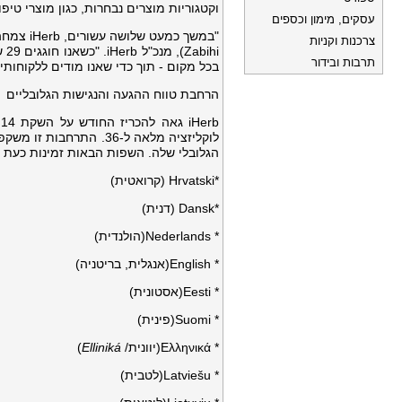
וקטגוריות מוצרים נבחרות, כגון מוצרי טיפו
עסקים, מימון וכספים
צרכנות וקניות
hi
תרבות ובידור
בכל מקום - תוך כדי שאנו מודים ללקוחות
הרחבת טווח ההגעה והנגישות הגלובליים
b
הגלובלי שלה. השפות הבאות זמינות כעת ב
*Hrvatski (קרואטית)
*Dansk (דנית)
* Nederlands(הולנדית)
* English(אנגלית, בריטניה)
* Eesti(אסטונית)
* Suomi(פינית)
* Ελληνικά(יוונית/
Elliniká
)
* Latviešu(לטבית)