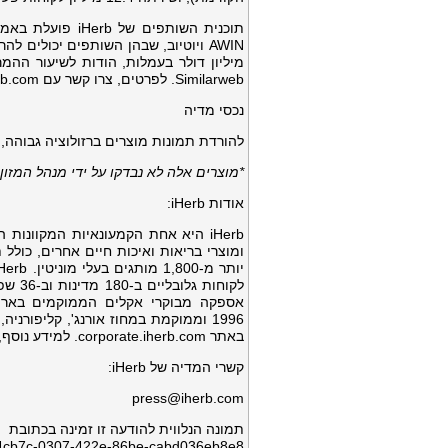
Similarweb. לפרטים, צרו קשר עם
erb.com
נכסי מדיה
להורדת תמונות מוצרים ברזולוציה גבוהה, b-roll או צילומי מדיה אחרים, בקרו בכתובת: נכסי מדיה לעיתונות של Herb
*מוצרים אלה לא נבדקו על ידי מנהל המזון
אודות iHerb:
iHerb היא אחת הקמעונאיות המקוונו
ומוצרי בריאות ואיכות חיים אחרים, כולל 
1996 וממוקמת במחוז אורנג', קליפור
באתר corporate.iherb.com. למידע נוסף, בקרו באתר corporate.iherb.com.
קשרי המדיה של iHerb:
press@iherb.com
תמונה הנלווית להודעה זו זמינה בכתובת
64cb7c-0307-422e-86be-cabd036eb8e8