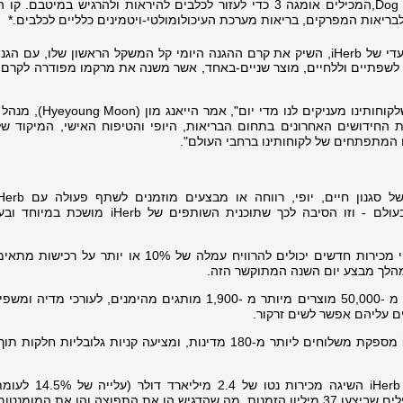
חדשים כמו Dog Omega Skin & Coat,המכילים אומגה 3 כדי לעזור לכלבים להיראות ולהרגיש במיטב
יאות המפרקים, בריאות מערכת העיכולומולטי-ויטמינים כלליים לכלבים.*
, מותג היופי וטיפוח העור הבלעדי של iHerb, השיק את קרם ההגנה היומי קל המשקל הראשון שלו, ע
Powder de  , צבע ייחודי לשפתיים וללחיים, מוצר שניים-באחד, אשר משנה את מרקמו מפודרה לק
"יום השנה ה-29 שלנו משקף את האמון שלקוחותינו מעניקים לנ
 מאמצים את החידושים האחרונים בתחום הבריאות, היופי והטיפוח האישי, המיקוד של
מתפתחים של לקוחותינו ברחבי העולם".
מקמעונאיות הבריאות והרווחה הגדולה בעולם - וזו הסיבה לכך שתוכנית השותפים של 
· רווחים גבוהים לשותפים חדשים: שותפי מכירות חדשים יכולים להרוויח עמלה של 10% או יות
במהלך מבצע יום השנה המתוקשר הזה.
· קטלוג מוצרים עצום להצגה: עם למעלה מ -50,000 מוצרים מיותר מ -1,900 מותגים מהימנים, לעורכי
יים עליהם אפשר לשים זרקור.
· טווח הגעה עולמי, פנייה מקומית: iHerb מספקת משלוחים ליותר מ-180 מדינות, ומציעה קניות גלובליו
· מדדי צמיחה עוצמתיים: בשנת 2024, iHerb השיגה מ