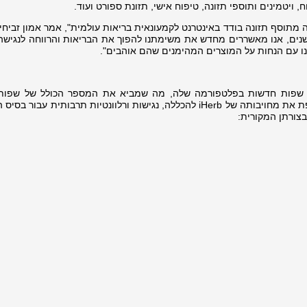
ח, ויטמינים ותוספי תזונה, טיפוח אישי, תזונת ספורט ועוד.
Zabi), מנכ"ל iHerb. "כשאנו חוגגים 29 שנים, אנו מאשררים מחדש את משימתנו להפוך את הבריאות והרווחה לנג
ינו עם הנחות על המוצרים המהימנים שהם אוהבים".
iHer גאה להכריז החודש על השקת 14 שפות חדשות בפלטפורמה שלה, מה שמביא את המספר הכולל של ש
לוקליזציה מלאה ל-36. התרחבות זו משקפת את מחויבותה של iHerb להכללה, נגישות ורלוונטיות תרבותית עב
צורתן המקורית: