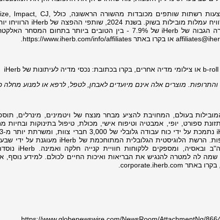
תוכנית השותפים של iHerb פועלת באמצעות רשתות שותפים מכובדות מהשורה הראשו
מיליון דולר בעמלות, הודות לשיעור ההמרה הגבוה של iHerb של 7.9% - בין הטובים ביותר בתחום המסחר
affiliates@ih
או בקרו באתר https://www.iherb.com/info/affiliates.
i
 והתרופות. מוצרים אלה אינם מיועדים לאבחן, לטפל, לרפא או למנוע מחלה כ
ת המובילות בעולם, המחויבת להציע מבחר מנצח של ויטמינים, מינרלים, תוספ
תזונת ספורט, יופי, אמבטיה וטיפוח אישי, מכולת, טיפול בתינוקות ובחיות 
לקוחות גלובליים ב-180 מדינות וב-36 שפות. הרשת הלוגיסטית הגלובלית המתוחכמת של b
אספקה מבוקרי אקלים הממוקמים בארה"ב ובאסיה, ומ
ניה, שמה לה למטרה להנגיש את הבריאות ואיכות החיים לכולם. למידע נוסף, א
https://www.globenewswire.com/NewsRoom/AttachmentNg/86