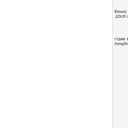
"במשך כמעט שלושה עשורים, iHerb צמחה מתוסף תזונה בודד באינטרנט לקמעונאית בריאות עולמית", אמר אמון זביחי (Emun
ישה לכולם,
פות שעברו
ור בסיס הלקוחות