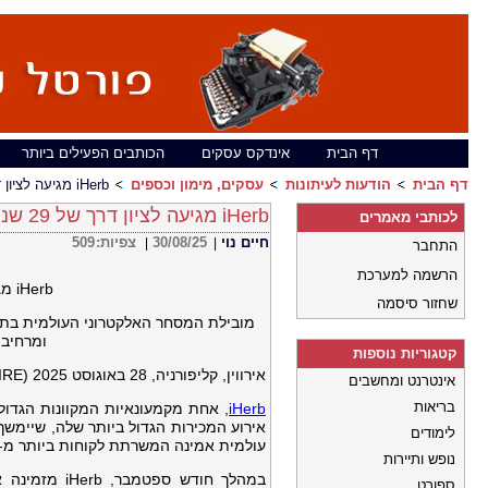
דף הבית
אינדקס עסקים
הכותבים הפעילים ביותר
דף הבית
הודעות לעיתונות
עסקים, מימון וכספים
iHerb מגיעה לציון דרך של 29 שנה עם מבצע יום שנה עולמי
iHerb מגיעה לציון דרך של 29 שנה עם מבצע יום שנה עולמי
לכותבי מאמרים
חיים נוי
30/08/25
צפיות:
509
|
|
התחבר
הרשמה למערכת
iHerb
מגיעה 
שחזור סיסמה
ומרחיבה א
קטגוריות נוספות
אירווין, קליפורניה, 28 באוגוסט 2025 (GLOBE NEWSWIRE) –
אינטרנט ומחשבים
בריאות
iHerb
אירוע המכירות הגדול ביותר שלה, שיימ
לימודים
עולמית אמינה המשרתת לקוחות ביותר מ-180 מדינות.
נופש ותיירות
ספורט