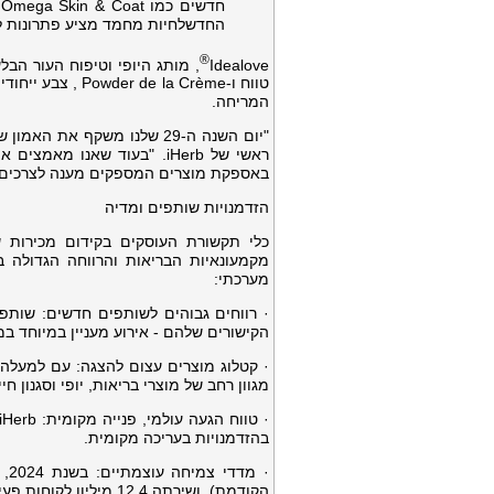
החדשלחיות מחמד מציע פתרונות לבר
®
Idealove
טווח ו-la Crème
המריחה.
ראשי של iHerb. "בעוד שאנו
באספקת מוצרים המספקים מענה לצרכים ה
הזדמנויות שותפים ומדיה
מערכתי:
הקישורים שלהם - אירוע מעניין במיוחד 
מגוון רחב של מוצרי בריאות, יופי וסגנון ח
בהזדמנויות בעריכה מקומית.
הקודמת), ושירתה 12.4 מיליון לקוחות פעילים שביצעו 37 מיליון הזמנות, מה שהדגיש הן את התפוצה והן את המומנטום.