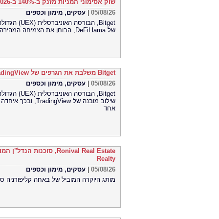
שוק אסימוני המניות מזנק ב-140% ב-2026 בהתאם למיפוי השוק במחקר חדש של DeFiLlama
05/08/26
|
עסקים, מימון וכספים
Bitget, הבו
של DeFiLlama, הבוחן את הצמיחה המהירה ואת מבנה השוק המתפתח של אסימוני מניות.
Bitget משלבת את הגרפים של TradingView עבור שוק הסחורות (CFD)
05/08/26
|
עסקים, מימון וכספים
שילוב מובנה של iew
אחד
Realty
05/08/26
|
עסקים, מימון וכספים
מותג היוקרה המוביל של באחה קליפורניה סו