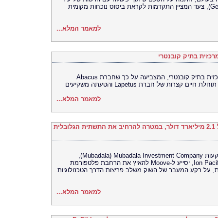
המיינדפולנס גלפו (Gelephu Mindfulness City), צעד המציין התקדמות לקראת ביסוס נוכחות מקומית
למאמר המלא...
כזית בתיק קובנטרי
בית המשפט התיר את פרסומה של ראיה מרכזית בתיק קובנטרי, המצביעה על כך שחברת Abacus
למאמר המלא...
Moove גייסה 250 מיליון דולר לפי שווי של 2.1 מיליארד דולר, במטרה להרחיב את התשתית הגלובלית
סבב הגיוס מסדרה C, שהובילה חברת ההשקעות Mubadala Investment Company ‏(Mubadala),
בהשתתפות Woven Capital‏ (Toyota) – ו-Ion Pacific, יסייע ל-Moove להאיץ את הרחבת פלטפורמת
, על רקע המעבר של השוק משלב פריצות הדרך הטכנולוגיות
למאמר המלא...