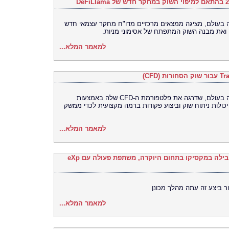
רסה האוניברסלית (UEX) הגדולה בעולם, מציגה ממצאים מרכזיים מדו"ח מחקר עצמאי חדש
למאמר המלא...
Bitget, הבורסה האוניברסלית (UEX) הגדולה בעולם, שדרגה את פלטפורמת ה-CFD שלה באמצעות
TradingV, ובכך איחדה יכולות ניתוח שוק וביצוע פקודות ברמה מקצועית לכדי ממשק
למאמר המלא...
Ronival Real Estate, סוכנות הנדל"ן המובילה במקסיקו בתחום היוקרה, משתפת פעולה עם eXp
ר ביצע זה עתה מהלך מכונן
למאמר המלא...