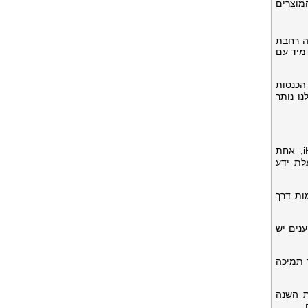
ם. קו המוצרים
ם הגנה רחבת
רם מיד עם
ו מדי יום", אמר הייאנג מון (Hyeyoung Moon), מנהל הכנסות
נו נותר
כלי תקשורת העוסקים בקידום מכירות של סגנון חיים, יופי, רווחה או מבצעים מוזמנים לשתף פעולה עם iHerb, אחת
iHerb מושכת במיוחד ובעלת ידע
ר על רכישות מתאימות דרך
 מדיה ומשפיענים יש
ת חלקות תוך תמיכה
כירות נטו של 2.4 מיליארד דולר (עלייה של 14.5% לעומת השנה