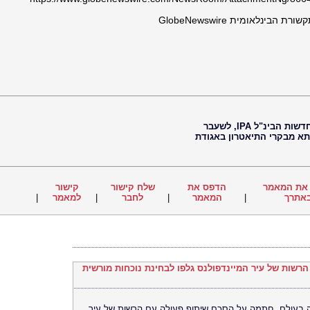
ינלאומית GlobeNewswire
חיים נוי, עיתונאי, עורך ראשי של סוכנות החדשות הבינ"ל IPA, לשעבר
 תא מבקרי התיאטרון באגודת
את המאמר
הדפס את
שלח קישור
קישור
אתרך
|
המאמר
|
לחבר
|
למאמר
|
ם הרשות של עיר המיינדפולנס גלפו לבחינת נוכחות מורשית
רסה האוניברסלית (UEX) הגדולה בעולם, חתמה על הסכם שיתוף פעולה עם הרשות של עיר