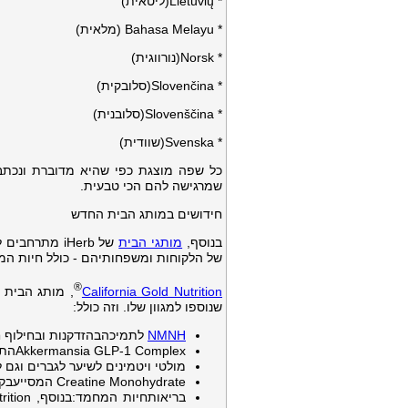
* Lietuvių(ליטאית)
* Bahasa Melayu (מלאית)
* Norsk(נורווגית)
* Slovenčina(סלובקית)
* Slovenščina(סלובנית)
* Svenska(שוודית)
כל שפה מוצגת כפי שהיא מדוברת ונכתב
שמרגישה להם הכי טבעית.
חידושים במותג הבית החדש
בנוסף,
מותגי הבית
של iHerb מת
של הלקוחות ומשפחותיהם - כולל חיות ה
®
California Gold Nutrition
שנוספו למגוון שלו. וזה כולל:
NMNH
לתמיכהבהזדקנות ובחילוף ח
Akkermansia GLP-1 Complexהתומךבבריאות המעיים ובמערכת העיכול.*
מולטי ויטמינים לשיער לגברים וגם 
Creatine Monohydrate המסייעבקידום מסת שריר רזה ותמיכה בביצועים אתלטיים.*