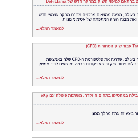
Bitget, הבורסה האוניברסלית (UEX) ם, מציגה ממצאים מרכזיים מדו"ח מחקר עצמאי חדש
למאמר המלא...
Bitget, הבורסה האוניברסלית (UEX) הגדולה בעולם, שדרגה את פלטפורמת ה-CFD שלה באמצעות
שילוב מובנה של TradingView, ניתוח שוק וביצוע פקודות ברמה מקצועית לכדי ממשק
למאמר המלא...
Ronival Real Estate, סוכנות הנדל"ן המובילה במקסיקו בתחום היוקרה, משתפת פעולה עם eXp
ר ביצע זה עתה מהלך מכונן
למאמר המלא...