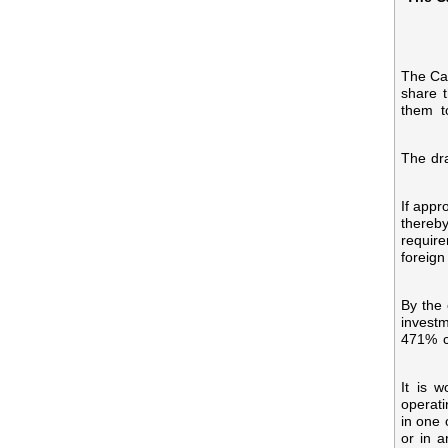
The Cap
share t
them t
The dra
If appr
thereby
require
foreign
By the 
invest
471% co
It is 
operati
in one 
or in a