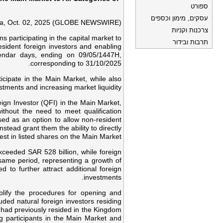
ספורט
עסקים, מימון וכספים
ia, Oct. 02, 2025 (GLOBE NEWSWIRE) –
צרכנות וקניות
 participating in the capital market to
תרבות ובידור
sident foreign investors and enabling
calendar days, ending on
09/05/1447H
,
corresponding to 31/10/2025.
ticipate in the Main Market, while also
estments and increasing market liquidity.
eign Investor (QFI) in the Main Market,
ithout the need to meet qualification
sed as an option to allow non-resident
nstead grant them the ability to directly
est in listed shares on the Main Market.
xceeded SAR 528 billion, while foreign
same period, representing a growth of
to further attract additional foreign
investments.
lify the procedures for opening and
uded natural foreign investors residing
 had previously resided in the Kingdom
g participants in the Main Market and