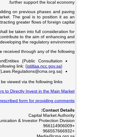
further support the local economy.
uilding on previous phases and paving
rket. The goal is to position it as an
racting greater flows of foreign capital.
l be taken into full consideration for
contribute to the aim of enhancing and
developing the regulatory environment.
received through any of the following:
tEntities (Public Consultation
llowing link: (
istitlaa.ncc.gov.sa​
).
(
Laws.Regulations@cma.org.sa
).
be viewed via the following links:
 to Directly Invest in the Main Market
rescribed form for providing comments
Contact Details:
Capital Market Authority
ication & Investor Protection Division
+966114906009
+966557666932
Media@cma.org.sa