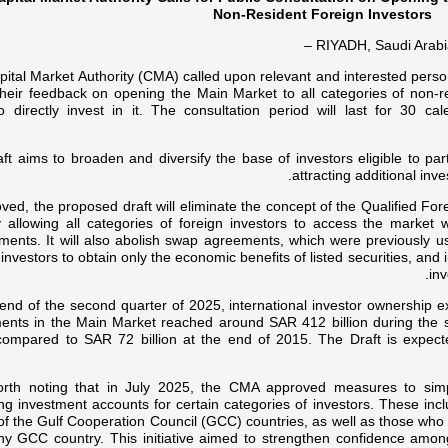
Non-Resident Foreign Investors
RIYADH, Saudi Arab
ital Market Authority (CMA) called upon relevant and interested persons
heir feedback on opening the Main Market to all categories of non-re
o directly invest in it. The consultation period will last for 30 
ft aims to broaden and diversify the base of investors eligible to par
attracting additional inv
oved, the proposed draft will eliminate the concept of the Qualified For
 allowing all categories of foreign investors to access the market w
ments. It will also abolish swap agreements, which were previously u
 investors to obtain only the economic benefits of listed securities, and i
inv
end of the second quarter of 2025, international investor ownership e
ments in the Main Market reached around SAR 412 billion during the 
mpared to SAR 72 billion at the end of 2015. The Draft is expected 
worth noting that in July 2025, the CMA approved measures to simp
ng investment accounts for certain categories of investors. These incl
of the Gulf Cooperation Council (GCC) countries, as well as those who
ny GCC country. This initiative aimed to strengthen confidence amon