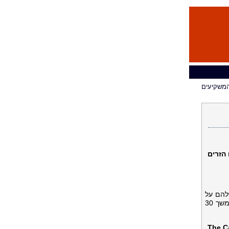
המשקיעים
הזרים
להם על
פתיחת השוק הראשי לכל הקטגוריות של משקיעים זרים תושבי חוץ ולאפשר להם להשקיע בו ישירות. תקופת הייעוץ תימשך 30
The Ca