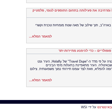
Univar Solutions רוכשת את H.M. Royal ומרחיבה את פעילותה בתחום התוספים לגומי, פלסטיק
בארה"ב, תוך שילוב של מאה שנות מומחיות טכנית וקשרי
למאמר המלא...
פופולריים – כדי להימנע מתיירות-יתר
גנט, בלגיה: החלופה הטובה ביותר לטיול בוונציה על פי מדד ה-"Travel Dupe" של Holafly, העיר גנט
שבאיטליה. העיר מתאפיינת בתעלות מימי הביניים
ומה להפליא, וזאת לצד עומס תיירותי נמוך משמעותית. צילום
למאמר המלא...
באינטרנט
על ידי WSI