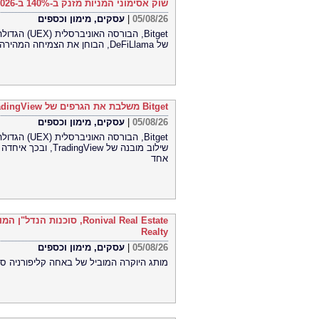
שוק אסימוני המניות מזנק ב-140% ב-2026 בהתאם למיפוי השוק במחקר חדש של DeFiLlama
עסקים, מימון וכספים
|
05/08/26
הגדולה בעול
של DeFiLlama, הבוחן את הצמיחה המהירה ואת מבנה השוק המתפתח של אסימוני מניות.
Bitget משלבת את הגרפים של TradingView עבור שוק הסחורות (CFD)
עסקים, מימון וכספים
|
05/08/26
ובכך איחדה יכולות 
אחד
Realty
עסקים, מימון וכספים
|
05/08/26
מותג היוקרה המוביל של באחה קליפורניה סו