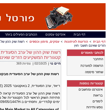
דף הבית
אינדקס עסקים
הכותבים הפעילים ביותר
דף הבית
הודעות לעיתונות
עסקים, מימון וכספים
רשות שוק ההון של
הזרים שאינם תושבי חוץ
רשות שוק ההון של ערב הסעודית
לכותבי מאמרים
קטגוריות המשקיעים הזרים שאינם
התחבר
369
צפיות:
02/10/25
חיים נוי
|
|
הרשמה למערכת
שחזור סיסמה
רשות שוק ההון
של ערב הסעודית מבקש
קטגוריות נוספות
ריאד, ערב הסעודית, 2 באוקטובר 2025 (GLOBE NEWSWIRE) –
אינטרנט ומחשבים
רשות שוק ההון של ערב הסעודית קראה ל
בריאות
לימודים
ימים קלנדריים, ותסתיים ב-09/05/1447H, המקביל ל-31 באוקטובר 2025
נופש ותיירות
he Main Market to All Categories of