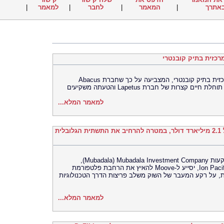
|
למאמר
|
לחבר
|
המאמר
|
אתרך
כזית בתיק קובנטרי
בית המשפט התיר את פרסומה של ראיה מרכזית בתיק קובנטרי, המצביעה על כך שחברת Abacus
למאמר המלא...
Moove גייסה 250 מיליון דולר לפי שווי של 2.1 מיליארד דולר, במטרה להרחיב את התשתית הגלובלית
סבב הגיוס מסדרה C, שהובילה חברת ההשקעות Mubadala Investment Company ‏(Mubadala),
בהשתתפות Woven Capital‏ (Toyota) – ו-Ion Pacific, יסייע ל-Moove להאיץ את הרחבת פלטפורמת
, על רקע המעבר של השוק משלב פריצות הדרך הטכנולוגיות
למאמר המלא...