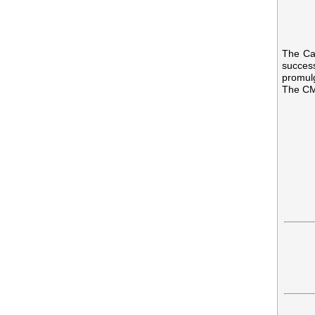
The Cap
success
promul
The CMA