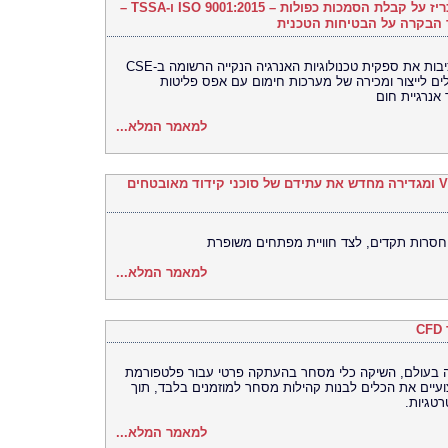
חברת Kleen Hy-Dro-Gen Inc שמחה להכריז על קבלת הסמכות כפולות – ISO 9001:2015 ו-TSSA –
 הבקרה על הבטיחות הטכנית
הסמכות רגולטוריות וניהול איכות מרכזיות מציבות את ספקית טכנולוגיות האנרגיה הנקייה הרשומה ב-CSE
לים לייצור ומכירה של מערכות חימום עם אפס פליטות
אנרגיית חום
למאמר המלא...
Legit Security משיקה את VibeGuard 2.0 ומגדירה מחדש את עתידם של סוכני קידוד מאובטחים
סרות תקדים, לצד חוויית מפתחים משופרת
למאמר המלא...
Bitget, הבורסה האוניברסלית (UEX) ם, השיקה כלי מסחר בהעתקה פרטי עבור פלטפורמת
ה-CFD ים את הכלים לבנות קהילות מסחר למוזמנים בלבד, תוך
רטגיות
למאמר המלא...