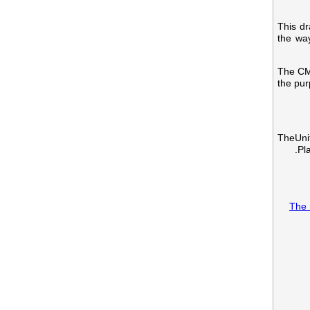
This dr
the way
The CMA
the pur
TheUni
Pl
The 