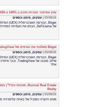
שוק אסימוני המניות מזנק ב-140% ב-2026 בהתאם למיפוי השוק במחקר חדש של DeFiLlama
05/08/26
|
עסקים, מימון וכספים
Bitget, הבו
של DeFiLlama, הבוחן את הצמיחה המהירה ואת מבנה השוק המתפתח של אסימוני מניות.
Bitget משלבת את הגרפים של TradingView עבור שוק הסחורות (CFD)
05/08/26
|
עסקים, מימון וכספים
שילוב מובנה של iew
אחד
Realty
05/08/26
|
עסקים, מימון וכספים
מותג היוקרה המוביל של באחה קליפורניה סו