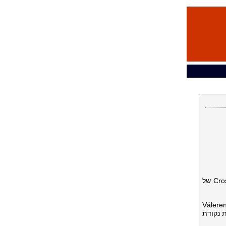
Corpay, Inc.‎* ‏(NYSE: CPAY), מובילה עולמית בתחום התשלומים התאגידיים, שמחה להודיע כי פעילות ה-Cross-Border של
Corpay C תספק פתרונות מקיפים לניהול סיכוני מט"ח לתמיכה בפעילות של Vålerenga
ת נקודת