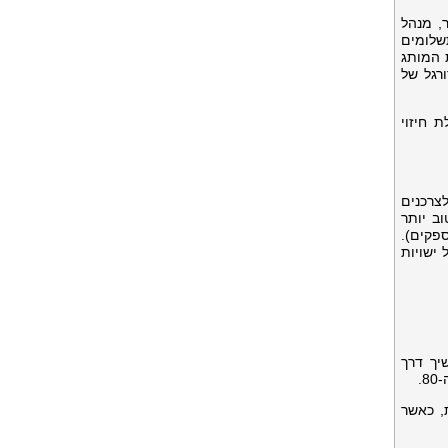
Vålerenga", אמר בראד לודר, מנהל
Co כספקית מובילה של תשלומים
 המותג
 ב-Eliteserien, ליגת העל בכדורגל של
ציבות ויכולת חיזוי
, המסייעת לעסקים ולצרכנים
ללקוחותיה לנהל טוב יותר
פקים).
Corpay  מתייחס לקבוצה של ישויות
! הוא החל עם הקמתו בסדנת נגרות ברחוב Vålerenggata, המשיך דרך
צלחות, כאשר