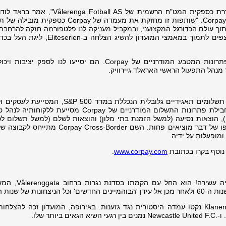
"Corpay Cross-Border גאה להיות מוגדרת כספקית המט"ח הרשמית של  Fotball AS
שיווק ראשי של Corpay Cross-Border Solutions. "שותפות זו מחזקת את מעמדה של rpay
בתוך עולם הכדורגל המקצועני, ובמקביל מעניקה לנו פלטפורמה חזקה להרחבת
והפעילות העסקית שלנו בנורבגיה. אנו מצפים לתמוך במאמצי המועדון להשיג הצלחה
"אנו שמחים על האפשרות להשתמש בפתרונות המטבע המודרניים של Corpay. הם יסייעו לנו לספק י
מנהל התפעול הראשי האראלד גיירוויק.
‏(NYSE: CPAY) היא חברת תשלומים תאגידיים גלובלית הנכללת במדד S&P 500
לשלם הוצאות בצורה פשוטה ומבוקרת. חבילת פתרונות התשלום המודרניים של Corpay מסייעת 
ה), הוצאות נסיעה (למשל הזמנת בתי מלון) והוצאות לשלם (למשל תשלום לס
כתוצאה מכך, לקוחותינו חוסכים זמן ובסופו של דבר מוציאים פחות. השם Cross-Border
.
www.corpay.com
Vålerenga הוא מועדון גאה עם היסטוריה עשירה
ות של שנות ה-80.
בשנות ה-90, המועדון וקבוצת האוהדים Klanen נקטו עמדה היסטורית נגד גזענות. באירופה, המועדון זכה לה