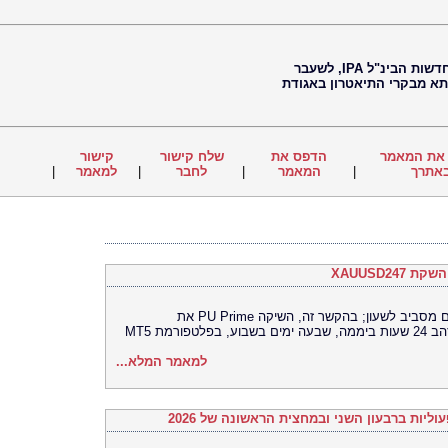
חיים נוי, עיתונאי, עורך ראשי של סוכנות החדשות הבינ"ל IPA, לשעבר
 תא מבקרי התיאטרון באגודת
את המאמר
הדפס את
שלח קישור
קישור
אתרך
|
המאמר
|
לחבר
|
למאמר
|
משקיעים פועלים יותר ויותר בשווקים הפעילים מסביב לשעון; בהקשר זה, השיקה PU Prime את
למאמר המלא...