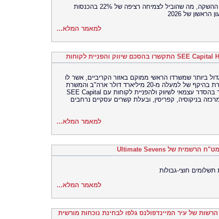
הביצוע המסחרי בארה"ב מניע את מומנטום ההשקה, מה שהוביל לצמיחה רציפה של 22% בהכנסות
למאמר המלא...
 הבנק הגלובלי הגדול ביותר שמשרדו הראשי ממוקם באזור הקריביים, אשר לו
נוכחות עולמית ועם פיקדונות ונכסים במשמורת בהיקף של למעלה מ-20 מיליארד דולר ארה"ב והמשרת
לקוחות ב-126 מטבעות וב-15 שפות, התקשר בהסדר עצמאי לשיווק ולהפניית לקוחות עם SEE Capital
י וייעוץ שמרכזה בניקוסיה, קפריסין, ובעלת קשרים עסקיים נרחבים
למאמר המלא...
 תשלומים חוצי-גבולות
למאמר המלא...
ם הרשות של עיר המיינדפולנס גלפו לבחינת נוכחות מורשית