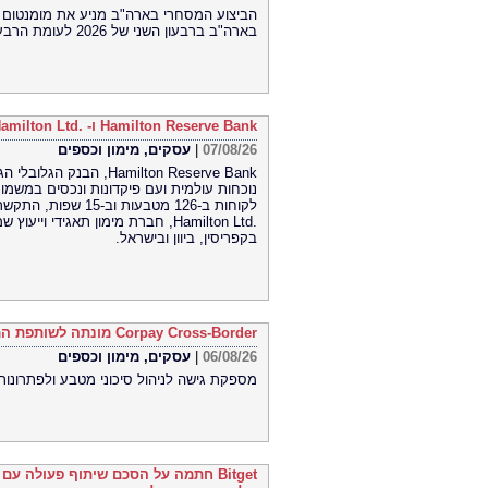
בארה"ב ברבעון השני של 2026 לעומת הרבעון הראשון של 2026
Hamilton Reserve Bank ו- SEE Capital Hamilton Ltd.‎ התקשרו בהסכם שיווק והפניית לקוחות
07/08/26
|
עסקים, מימון וכספים
Hamilton Reserve Bank,
Hamilton Ltd.‎, חברת מימון תאגיד
בקפריסין, ביוון ובישראל.
Corpay Cross-Border מונתה לשותפת המט"ח הרשמית של Ultimate Sevens
06/08/26
|
עסקים, מימון וכספים
מספקת גישה לניהול סיכוני מטבע ולפתרונות
Bitget חתמה על הסכם שיתוף פעולה ע