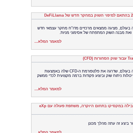
רסה האוניברסלית (UEX) הגדולה בעולם, מציגה ממצאים מרכזיים מדו"ח מחקר עצמאי חדש
למאמר המלא...
Bitget, הבורסה האוניברסלית (UEX) הגדולה בעולם, שדרגה את פלטפורמת ה-CFD שלה באמצעות
TradingV, ובכך איחדה יכולות ניתוח שוק וביצוע פקודות ברמה מקצועית לכדי ממשק
למאמר המלא...
Ronival Real Estate, סוכנות הנדל"ן המובילה במקסיקו בתחום היוקרה, משתפת פעולה עם eXp
ר ביצע זה עתה מהלך מכונן
למאמר המלא...