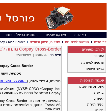
דף הבית
אינדקס עסקים
הכותבים הפעילים ביותר
דף הבית
הודעות לעיתונות
עסקים, מימון וכספים
Corpay Cross-Border מונתה לספקית המט"ח הרשמית של otball AS
Corpay Cross-Border מונתה לספקית המט"ח הרשמית של Vålerenga Fotball AS
לכותבי מאמרים
חיים נוי
08/06/26
צפיות:
250
|
|
התחבר
הרשמה למערכת
orpay Cross-Border
שחזור סיסמה
מספקת גישה לפ
קטגוריות נוספות
טורונטו, 4 ביוני 2026, (
BUSINESS WIRE
אינטרנט ומחשבים
בריאות
Corpay חתמה על הסכם עם Vålerenga Fotball AS שבמסגרתו תהפוך לספקית המט"ח הרשמית שלה.
לימודים
נופש ותיירות
Fotball AS. בנוסף, הפלטפורמה 
גישה אחת.
ספורט