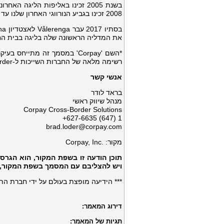
בשנת 2005 זכינו באליפות הליגה 
2008 זכינו בגביע הנורווגי האחרון שלנו עד כה, כאשר שני שחקנים מקומיים כבשו את שערינו.
את המדליה הראשונה שלה בליגה בבית ה
*השם 'Corpay' במסמך זה מתייחס בעיקר לחטיבת Cross-Border של Corpay, Inc.‎
רשימה מלאה של החברות השייכות ל-Corpay Cross-Border זמינה כאן:
אנשי קשר
בראד לודר
מנהל שיווק ראשי
Corpay Cross-Border Solutions
‎627-6635 (647) 1+
brad.loder@corpay.com
מקור: Corpay, Inc.‎
תוכן הודעה זו בשפת המקור, הוא הגרס
ויש להצליבם עם המסמך בשפת המקור, 
*** הידיעה מופצת בעולם על ידי חברת ה
דירוג המאמר:
תגיות של המאמר: