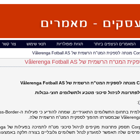
המאמרים הניצפים ביותר
תגיות פופולריות
תנאי שימוש
צור קשר
Vålerenga F
C
מונתה
לספקית המט"ח הרשמית של
Vålerenga Fotball AS
תרונות לניהול סיכוני מטבע ולתשלומים חוצי-גבולות
):
באמצעות שותפות זו, ross-Border
עטורת הפרסים שלה תאפשר למועדון לנהל תשלומים גלובליים בצורה חלקה באמצעו