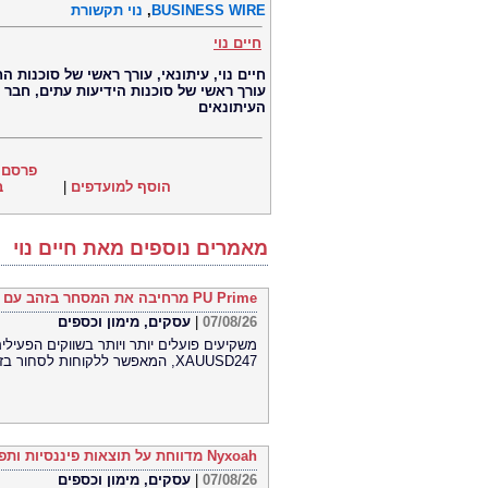
BUSINESS WIRE
,
נוי תקשורת
חיים נוי
עורך ראשי של סוכנות הידיעות עתים, חבר
העיתונאים
פרסם 
הוסף למועדפים
|
ב
מאמרים נוספים מאת חיים נוי
PU Prime מרחיבה את המסחר בזהב עם השקת XAUUSD247
07/08/26
|
עסקים, מימון וכספים
XAUUSD247, המאפשר ללקוחות לסחור בזהב 24 שעות ביממה, שבעה ימים בשבוע, בפלטפורמת MT5
Nyxoah מדווחת על תוצאות פיננסיות ותפעוליות ברבעון השני ובמחצית הראשונה של 2026
07/08/26
|
עסקים, מימון וכספים