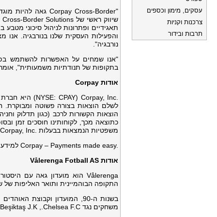
עסקים, מימון וכספים
צרכנות וקניות
תאגידיים ופתרונות לניהול סיכוני מטבע 
תרבות ובידור
נורבגיה".
בתקופות של תנודתיות משמעותית", אומר 
אודות
Corpay
Corpay, Inc.‎
הוצאות הקשורות לרכב (כגון תדלוק וחני
משפטיות הנמצאות בבעלות Corpay, Inc.‎ ומופעלות על ידיה.
Corpay – Payments made easy.‎ למידע נוסף בקרו בכתובת
אודות
Vålerenga Fotball AS
התקופה הבוהמיינית ותואר האליפות של שנות ה-60 ולאחר מכן אל עידן 'הבוהמיינים החדשים' וכל הניצחונ
משחקים נגד Chelsea F.C., ‏Beşiktaş J.K. ו-Newcastle United F.C.‎ נמנים בין רגעי השיא הגאים ביותר שלו.