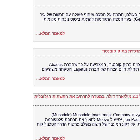
רסה האוניברסלית (UEX) הגדולה בעולם, חתמה על הסכם שיתוף פעולה עם הרשות של עיר
המיינדפולנס גלפו (Gelephu Mindfulness City), צעד המציין התקדמות לקראת ביסוס נוכחות מקומית
למאמר המלא...
כזית בתיק קובנטרי
בית המשפט התיר את פרסומה של ראיה מרכזית בתיק קובנטרי, המצביעה על כך שחברת Abacus
למאמר המלא...
Moove גייסה 250 מיליון דולר לפי שווי של 2.1 מיליארד דולר, במטרה להרחיב את התשתית הגלובלית
סבב הגיוס מסדרה C, שהובילה חברת ההשקעות Mubadala Investment Company ‏(Mubadala),
בהשתתפות Woven Capital‏ (Toyota) – ו-Ion Pacific, יסייע ל-Moove להאיץ את הרחבת פלטפורמת
, על רקע המעבר של השוק משלב פריצות הדרך הטכנולוגיות
למאמר המלא...