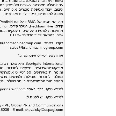
BMG היא חברה מובילה בינלאומית בת
אופנה למבוגרים, ביגוד ילדים ואביזרים.
מחויבותה לשמירה על שיטות עסקיות בנות
שלה, בהתאם לקוד הבסיסי של ETI.
בקרו באתר brandmachinegroup.com ועקבו אחרי @brandmachinegroup. לפגישות צרו קשר באמצעות הדוא"ל
sales@brandmachinegroup.com
אודות ספורטגייט אינטרנשיונל
מפיקהכיוםאירועים ומייעצת לחברות, מות
ומומחיות באירועים. ספורטגייט אינטרנש
בעולם, לחברות מובילות ולאנשים פרט
מהמקומות המפורסמים ביותר בעולם, ומציע
למידע נוסף, בקרו באתר sportgateint.com.
למידע נוסף, יש לפנות ל:
y - VP, Global PR and Communications
8036 - E-mail:
skovalsky@uspagl.com