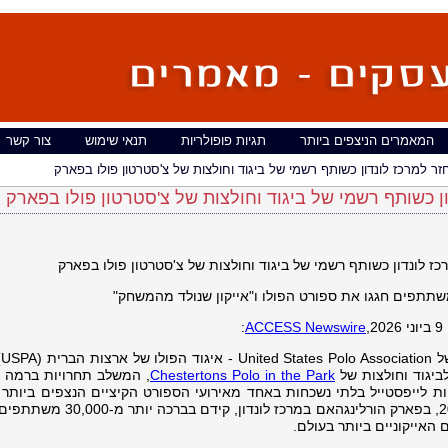
המאמרים הניצפים ביותר
תגיות פופולריות
תנאי שימוש
צור קשר
,
ACCESS Newswire
:
, מ
יגוד וחולצות של
Chestertons Polo in the Park
, המשלב תחרויות ברמה ע
ת לייפסטייל בלתי נשכחות באחד מאירועי הספורט הקיציים הנצפים ביותר בל
הפסטיבל, שהתקיים בין ה-5 ל-7 ביוני 2026, בפארק הורלינגהאם במרכז ל
האייקוניים ביותר בעולם.