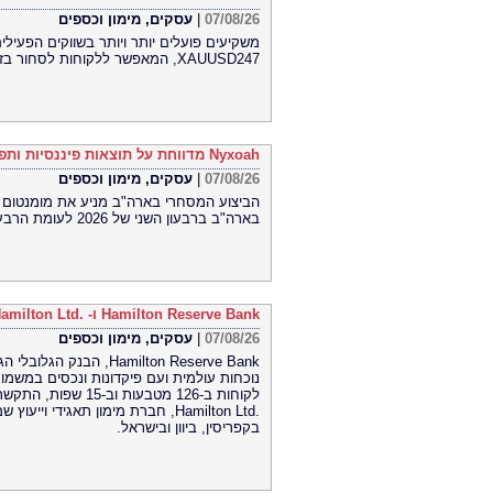
07/08/26
|
עסקים, מימון וכספים
XAUUSD247, המאפשר ללקוחות לסחור בזהב 24 שעות ביממה, שבעה ימים בשבוע, בפלטפורמת MT5
Nyxoah מדווחת על תוצאות פיננסיות ותפעוליות ברבעון השני ובמחצית הראשונה של 2026
07/08/26
|
עסקים, מימון וכספים
בארה"ב ברבעון השני של 2026 לעומת הרבעון הראשון של 2026
Hamilton Reserve Bank ו- SEE Capital Hamilton Ltd.‎ התקשרו בהסכם שיווק והפניית לקוחות
07/08/26
|
עסקים, מימון וכספים
Hamilton Reserve Bank,
Hamilton Ltd.‎, חברת מימון תאגיד
בקפריסין, ביוון ובישראל.