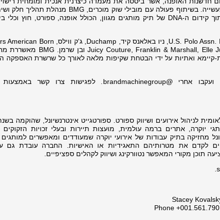
חום חדשנות האופנה, אשר ביססה את מעמדה כיצרנית אנכית ומומחית רישוי 
עם למעלה מארבעה עשורים של ניסיון בתעשייה. בשיתוף פעולה עם מובילי שוק מוכרים, BMG 
עיצוב, ייצור ואספקת מוצרים איכותיים, תוך קידום ה-DNA של תיק מותגים מגוון, הכולל אופנה, ספורט, חוץ ו
קידס, Peckham Rye, רנגלר קידס, re, Franklin & Marshall, Elle Junior
-קיימא ואתיות על ידי הבטחת שקיפות מלאה לאורך כל שרשרת האספקה ​​הג
גי יוקרה, אתרים ברמה עולמית, מועצות תיירות ובעלי זכויות הזקוקים ל
יונל מחזיקה בתיק עבודות של אירועי יוקרה שמעודדים ומאפשרים למותגים 
יים לקדם את מטרותיהם התאגידיות או האישיות. החברה עובדת גם 
ה תוכן מקורי המאפשר נטוורקינג ושיווק לקהלים ספציפיים.
Stacey Kovalsk
Phone +001.561.790.