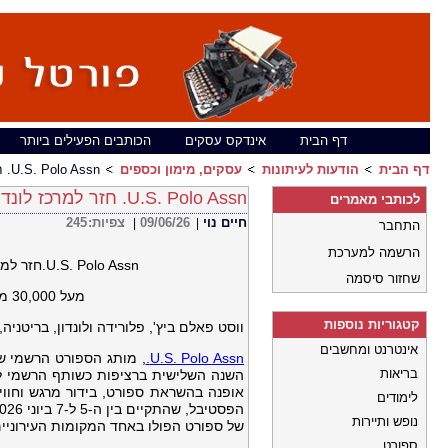
דף הבית
אינדקס עסקים
הכותבים הפעילים ביותר
דף הבית
הודעות לעיתונות
עסקים, מימון וכספים
U.S. Polo Assn. חזר למרכז לונדון כשותף רשמי של ביגוד וחולצות של צ'סטרטון פולו בפארק
U.S. Polo Assn. חזר למרכז לונדון כשותף רשמי של ביגוד וחולצות של צ'סטרטון פולו בפארק
לכותבי מאמרים
חיים נוי
09/06/26
צפיות:
245
|
|
התחבר
הרשמה למערכת
U.S. Polo Assn.חזר למרכז לונדון כשותף רשמי של ביגוד וחולצות של צ'סטרטון פולו בפארק
שחזור סיסמה
מעל 30,000 משתתפים חגגו את ספורט הפולו ו"אייקון שנולד מהמשחק"
קטגוריות נוספות
ווסט פאלם ביץ', פלורידה ולונדון, בריטניה, 9 ביוני 2026
אינטרנט ומחשבים
U.S. Polo Assn.
בריאות
השנה השלישית ברציפות כשותף הרשמי לב
אופנה בהשראת ספורט, בידור מרגש וחוויו
לימודים
נופש ותיירות
של ספורט הפולו באחד המקומות העירוניים 
ספורט