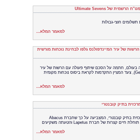
 תשלומים חוצי-גבולות
למאמר המלא...
ם הרשות של עיר המיינדפולנס גלפו לבחינת נוכחות מורשית
רסה האוניברסלית (UEX) הגדולה בעולם, חתמה על הסכם שיתוף פעולה עם הרשות של עיר
המיינדפולנס גלפו (Gelephu Mindfulness City), צעד המציין התקדמות לקראת ביסוס נוכחות מקומית
למאמר המלא...
כזית בתיק קובנטרי
בית המשפט התיר את פרסומה של ראיה מרכזית בתיק קובנטרי, המצביעה על כך שחברת Abacus
למאמר המלא...