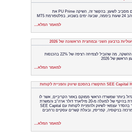
משקיעים פועלים יותר ויותר בשווקים הפעילים מסביב לשעון; בהקשר זה, השיקה PU Prime את
למאמר המלא...
הביצוע המסחרי בארה"ב מניע את מומנטום ההשקה, מה שהוביל לצמיחה רציפה של 22% בהכנסות
למאמר המלא...
 הבנק הגלובלי הגדול ביותר שמשרדו הראשי ממוקם באזור הקריביים, אשר לו
נוכחות עולמית ועם פיקדונות ונכסים במשמורת בהיקף של למעלה מ-20 מיליארד דולר ארה"ב והמשרת
לקוחות ב-126 מטבעות וב-15 שפות, התקשר בהסדר עצמאי לשיווק ולהפניית לקוחות עם SEE Capital
י וייעוץ שמרכזה בניקוסיה, קפריסין, ובעלת קשרים עסקיים נרחבים
למאמר המלא...