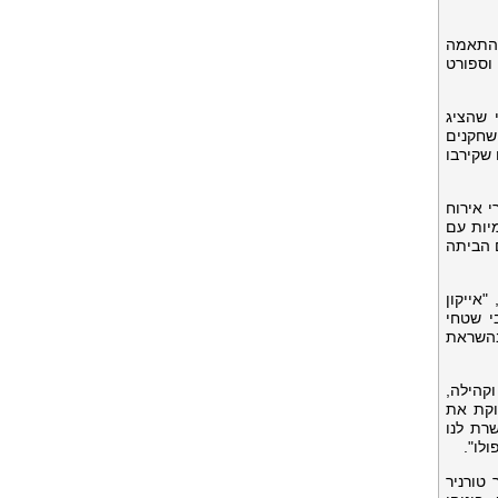
צבות בהתאמה
וספורט
ודי שהציג
השחקנים
ים שקירבו
באופן בלעדי באזורי אירוח
מיות עם
 הביתה
טיבל הפולו בן שלושת הימים סיפק גם את הבמה המושלמת לקמפיין חולצות הפולו העולמי של U.S. Polo Assn, "אייקון
י שטחי
בהשראת
ת וקהילה,
U, החברה שמנהלת ומשווקת את
פשרת לנו
לו".
ר טורניר