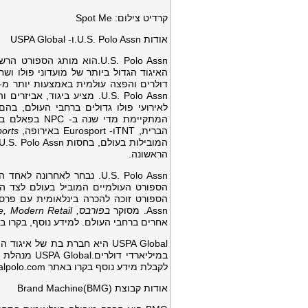
קרדיט צילום: Spot Me
אודות U.S. Polo Assn.ו- USPA Global
המתקיימת מדי שנה ב- NPC בפאלם ביץ', טורניר הפולו המוביל בארצות הברית. עסקאות היסטוריות עם
הברית, TNTו- Eurosport באירופה,
ports
הראשונה.
U.S. Polo Assn. נבחר לאחרונה לאחד המותגים האמינים
הספורט העולמיים המוביל בעולם לצד ה-NFL, PGA Tour ו- Formula 1, על פ
Assn. מסוקר
בפורבס,
Modern Retail
,
e
אחרים ברחבי העולם. למידע נוסף, בקרו בכתובתuspoloassnglobal.com 
לקבלת מידע נוסף בקרו באתר globalpolo.com או ב- Global Polo ביוטיוב.
אודות קבוצת Brand Machine(BMG)