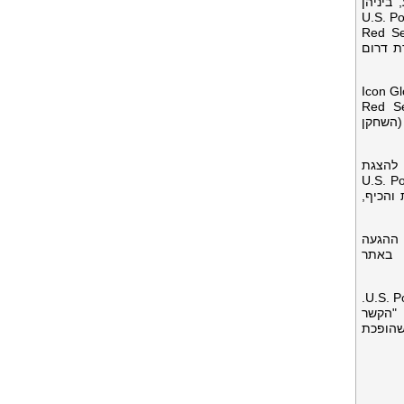
רוע, ביניהן
IBV Gol, שבסגל שלהן נכללו שגרירי המותג של U.S. Polo Assn
Kohn, Lo, ו- Red Sea Global Team
רת דרום
Red Sea Glob שיחקה נגד Icon Global/AMASE
ור מרגש, Red Sea Global Team
שמה את ניצחונה השלישי ברציפות בצ'סטרטון פולו בפארק, וחברה לקבוצה סזאר קרספו זכה בתואר ה-MVP (השחקן
לטפורמה חשובה להצגת
נו לספורט הפולו", אמר בו ג'ליל, מנכ"ל Brand Machine Group, שותפת הרישוי של U.S. Polo
סגנון, הנגישות והכיף,
ת טווח ההגעה
 באתר
"Chestertons Polo in the Park נוצר כדי להפוך את ספורט הפולו לנגיש יותר ולקרב קהלים חדשים למשחק, ו- U.S. Polo Assn.
מייסד של האירוע. "הקשר
 שהופכת