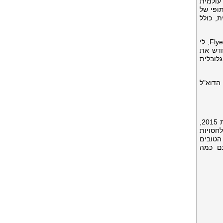
עולמית
מנהלת תהליך חלק ושיתופי של
כלי בית, כולל
תיק המותגים של BMG כולל את U.S. Polo Assn. Penfield, ניו באלאנס קיד, Duchamp, ג'ק ווילס, Flyers American Born, לי
Juicy Coutu ובן שרמן. BMG מאשררת מחדש את
לובלית
Sportgate International היא סוכנות בינלאומית לניהול אירועים ושיווק ספורט. ספורטגייט אינטרנשיונל, שהוקמה בשנת 2015,
חסויות
הטובים
עם כמה