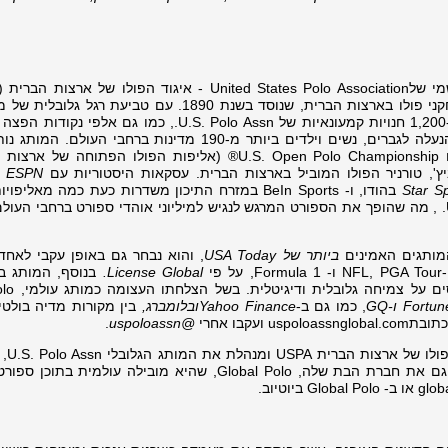
האיגוד הגדול ביותר של מועדוני פולו ושחקני פולו בארצות הברית, שנוסד בשנת 1890. עם טביעת ר
דולרים והפצה עולמית באמצעות יותר מ-1,200 חנויות קמעונאיות של U.S. Polo Assn., כמו גם אל
U.S. Polo Assn. מציע ביגוד, אביזרים והנעלה לגברים, נשים וילדים ביותר מ-190 מדינות ברחבי הע
לאירועי פולו גדולים ברחבי העולם, בהם U.S. Open Polo Championship® (אליפות הפולו הפתוחה
ESPN
ב
Star S
בהודו, ו- BeIn Sports במזרח התיכון משדרות כעת כמה מאליפו
המובילות בעולם, בחסות U.S. Polo Assn. , מה שהופך את הספורט המרגש לנגיש למיליוני אוהדי ספורט ברחבי 
ביותר של USA Today
, והוא נבחר גם באופן עקבי לאחד 
י
License Global
.
בנוסף, המותג 
הספורט זוכה להכרה בינלאומ
Fortun
ו-
GQ
, כמו גם ב-
Yahoo Finance
ובלומברג,
בין מקורות מדיה בולטי
ועקבו אחרי
@uspoloassn
.
USPA Global הי
במיליארדי דולרים.USPA Global מנהלת גם את חברת הבת שלה, Global Polo, שהיא מובילה עולמית 