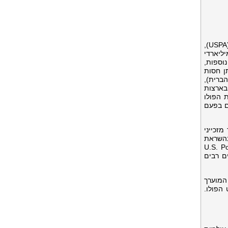
U.S. Polo Assn.הוא מותג הספורט הרשמי שלUnited States Polo Association - איגוד הפולו של ארצות הברית (USPA),
גל גלובלית של מיליארדי
פי נקודות הפצה נוספות,
ולם. המותג נותן חסות
 של ארצות הברית),
ארצות
יות הפולו
העולם בפעם
מזכייני
בהשראת
ית עם פרסים על צמיחה גלובלית ודיגיטלית. בשל הצלחתו העצומה כמותג עולמי, U.S. Polo
ם רבים
א חברת בת של איגוד הפולו של ארצות הברית USPA ומנהלת את המותג הגלובלי U.S. Polo Assn, המוערך
בתוכן ספורט הפולו.