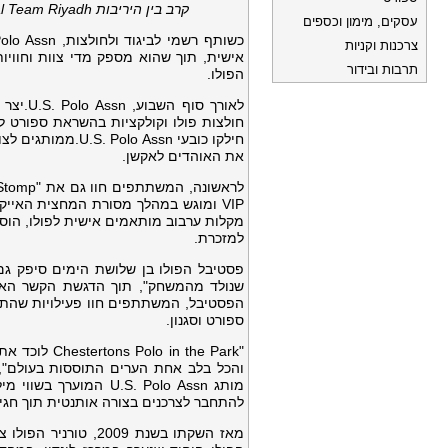
קרב בין היריבות
l Team Riyadh
עסקים, מימון וכספים
צרכנות וקניות
אישית, תוך שהוא מספק מדי צוות וחווי
תרבות ובידור
הפולו.
לאורך 
חולצות פולו וקולקציות בהשראת ספורט לג
חילקו כובעי Assn
את האוהדים לאקשן.
VIP ומוגש במהלך מסורת המחצית האייק
מקלות ערבוב מותאמים אישית לפולו, הוס
למזכרת.
שנולד מהמשחק", תוך הדגשת הקשר האותנ
הפסטיבל, המשתתפים חוו פעילויות שהתמק
ספורט וסגנון.
"n the Park
מותג U.S. Polo Assn
להתחבר לצרכנים בצורה אותנטית תוך חגיג
מאז השקתו בשנת 009