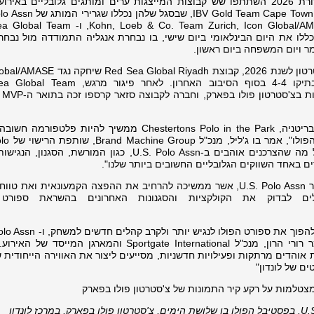
הפולו היחיד שנערך במרכז לונדון. במהדורת 2026 השתתפו שש קבוצות המייצגות ערים ומותגים גלובליים באי
Disney+ Team Rivals, ניו אקוויטי לונדון, d Team Cape Town
ניקו ולוקאס אסקובר, eb & Co. Team Zurich, Icon Global/AMASE Team Texas
יבל כללו את היום הבינלאומי ביום שישי, בו נבחרת אנגליה התמודדה מול נבח
ר ויום המשפחה ביום ראשון.
במהלך גמר טורניר הפולו בפארק של צ'סטרטון לשנת 2026, קבוצת al Riyadh
Team Texasבמשחק צמוד שהסתיים בתיקו 4-4 בסוף הסיבוב האחרון. לאחר פיג
Riyadhר
"כשותף אסטרטגי של U.S. Polo Assn בבריטניה, Chestertons Polo in the Park ממשיך להיות פ
הקשר האותנטי בין המותג של
Assn. בבריטניה. "אירוע זה מייצג את כל מה שהצרכנים אוהבים ב-U.S. Polo Assn, כגון המורשת, ה
ם באחד השווקים הגלובליים החשובים ביותר שלנו".
בריטניה נותרה שוק צמיחה משמעותי עבור U.S. Polo Assn, אשר ממשיכה להרחיב את ההפצה הקמעונאית וא
ולים לבדוק את הקולקציות והסגנונות האחרונים בהשראת ספורט
ממשיך להיות חלק חשוב מחזון זה", אמר רורי הרון, מנכ"ל Sportgate International והמארגן ה
 אוהדים מרתקות ופעילויות חדשניות, מסייעים ליצור את האווירה הייחודית
ם של לונדון"
מצטלמות על רקע קיר התמונות של צ'סטרטון פולו בפארק
U.S
בפסטיבל הפולו בן שלושת הימים, צ'סטרטון פולו בפארק, במרכז לונדון