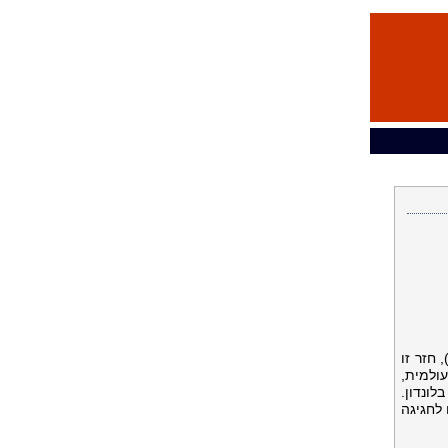
ותג הספורט הרשמי של United States Polo Association - איגוד הפולו של ארצות הברית (USPA), חזר זו
ולמית,
ונדון.
ונדון, קידם בברכה יותר מ-30,000 משתתפים לחגיגה