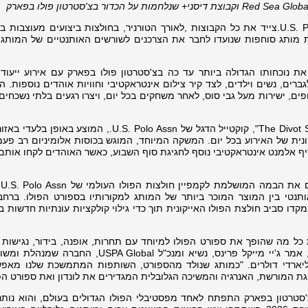
Red Sea Globa
וקבוצת דיסני+ שנלחמות על הכדור בצ'סטרטון פולו בפארק
כשותף רשמי לביגוד ולחולצות, U.S. Polo Assn.צייד את כל הקבוצות ,לאורך הטורניר, בחולצות ביצועים מעו
ות מותג סוחפות שנועדו לחבר את הצרכנים לשורשים האותנטיים של המותג 
סוף השבוע, U.S. Polo Assn.יצר את נוכחותו הגדולה ביותר עד כה בצ'סטרטון פולו בפארק עם אירוע ייע
ברים, נשים וילדים, לצד קיר צילום אינטראקטיבי וחוויות אוהדים נוספות. 
U.S. Polo .ממותגים לצופים, ישירות מעל גבי סוס, לאחר משחקים בכל יום, ויצרו רגעים בלתי נשכח
לראשונה, המשתתפים חוו גם את "The Divot Stomp", קוקטייל הדגל של U.S. Polo Assn., המוצע 
ונית של האירוע בכל יום. המשקה המיוחד, המוגש בכוסות אלומיניום רב פע
יף אלמנט אינטראקטיבי נוסף לחגיגת סוף השבוע, כאשר האוהדים לקחו אותם
פס
טי בין המוצר המוכר ביותר של המותג למקורותיו בספורט הפולו. ברחב
דו סביב חולצת הפולו האייקונית תוך כדי גילוי קולקציות עונתיות חדשות 
Chestertons Polo i לוכד את כל מה שהופך את ספורט הפולו למיוחד עם תחרות, אופנה, בידור, נגישו
והכל בלב אחת הערים התוססות בעולם", אמר ג'יי מייקל פרינס, נשיא ומנכ"ל SPA Global
 המוערך בשווי מיליארדי דולרים. "כמותג שנולד מהספורט, השותפות המתמשכת שלנו מא
ת המורשת, האנרגיה והמשיכה הגלובלית המגדירים את לונדון ואת ספורט הפו
2, טורניר הפולו צ'סטרטון בפארק התפתח לאחד מפסטיבלי הפולו הגדולים בעולם, והוא נות