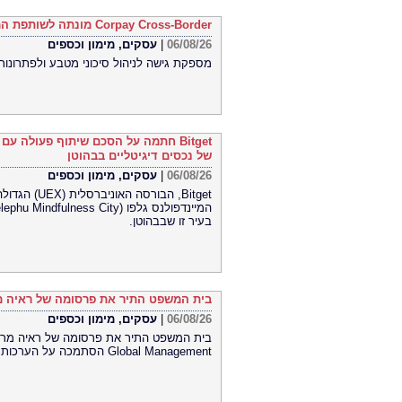
Corpay Cross-Border מונתה לשותפת המט"ח הרשמית של Ultimate Sevens
06/08/26
|
עסקים, מימון וכספים
מספקת גישה לניהול סיכוני מטבע ולפתרונות
Bitget חתמה על הסכם שיתוף פעולה ע
של נכסים דיגיטליים בבהוטן
06/08/26
|
עסקים, מימון וכספים
Bitget, הבו
בעיר זו שבבהוטן.
בית המשפט התיר את פרסומה של ראיה מר
06/08/26
|
עסקים, מימון וכספים
Global Management הסתמכה על הערכות תוחלת חיים קצרות של חברת Lapetus והטעתה משקיעים