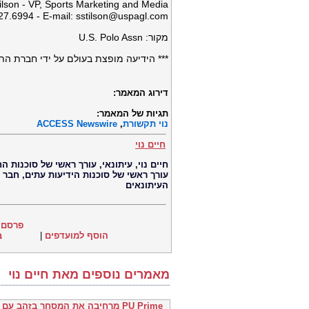
lson - VP, Sports Marketing and Media
7.6994 - E-mail:
sstilson@uspagl.com
מקור: U.S. Polo Assn
*** הידיעה מופצת בעולם על ידי חברת התקשורת הבינ
דירוג המאמר:
תגיות של המאמר:
נוי תקשורת
,
ACCESS Newswire
חיים נוי
עורך ראשי של סוכנות הידיעות עתים, חבר
העיתונאים
פרסם 
הוסף למועדפים
|
ב
מאמרים נוספים מאת חיים נוי
PU Prime מרחיבה את המסחר בזהב עם השקת XAUUSD247