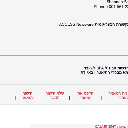
Shannon Sti
Phone +001.561.22
לאומית ACCESS Newswire
חיים נוי, עיתונאי, עורך ראשי של סוכנות החדשות הבינ"ל IPA, לשעבר
 תא מבקרי התיאטרון באגודת
את המאמר
הדפס את
שלח קישור
קישור
אתרך
|
המאמר
|
לחבר
|
למאמר
|