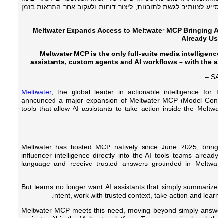
מלאכותית לבצע פעולות בתוך פלטפורמת Meltwater,  לצוותים לגשת לתובנות, ליצור דוחות ולעקוב אחר התראות בזמן
Meltwater Expands Access to Meltwater MCP Bringing Ac
Already Us
Meltwater MCP is the only full-suite media intelligence
assistants, custom agents and AI workflows – with the ab
SA
Meltwater
, the global leader in actionable intelligence f
announced a major expansion of Meltwater MCP (Model Cont
tools that allow AI assistants to take action inside the Meltw
Meltwater has hosted MCP natively since June 2025, bringi
influencer intelligence directly into the AI tools teams alrea
language and receive trusted answers grounded in Meltwate
But teams no longer want AI assistants that simply summarize
intent, work with trusted context, take action and lear
Meltwater MCP meets this need, moving beyond simply answerin