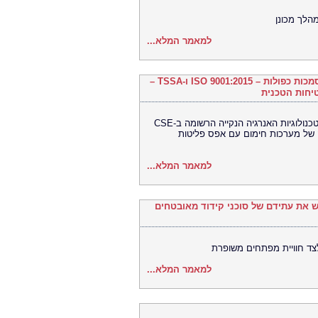
הלך מכונן
למאמר המלא...
חברת Kleen Hy-Dro-Gen Inc שמחה להכריז על קבלת הסמכות כפולות – ISO 9001:2015 ו-TSSA –
יחות הטכנית
הסמכות רגולטוריות וניהול איכות מרכזיות מציבות את ספקית טכנולוגיות האנרגיה הנקייה הרשומה ב-CSE
רה של מערכות חימום עם אפס פליטות
למאמר המלא...
Legit Security משיקה את VibeGuard 2.0 של סוכני קידוד מאובטחים
ד חוויית מפתחים משופרת
למאמר המלא...