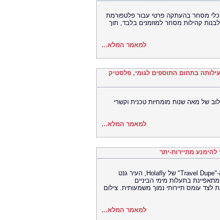
Bitget, הבורסה האוניברסלית (UEX) תקה פרטי עבור פלטפורמת
ה-CFD ת קהילות מסחר למוזמנים בלבד, תוך
למאמר המלא...
Univar Solutions רוכשת את H.M. Royal  התוספים לגומי, פלסטיק
וב של מאה שנות מומחיות טכנית וקשרי
למאמר המלא...
 להימנע מתיירות-יתר
גנט, בלגיה: החלופה הטובה ביותר לטיול בוונציה על פי מדד ה-"Travel Dupe" של Holafly, העיר גנט
מתאפיינת בתעלות מימי הביניים
ת לצד עומס תיירותי נמוך משמעותית. צילום
למאמר המלא...