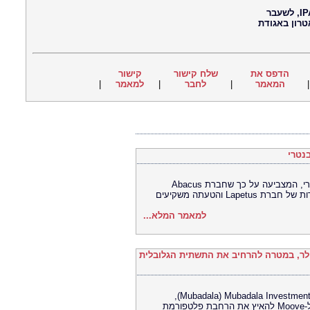
חיים נוי, עיתונאי, עורך ראשי של סוכנות החדשות הבינ"ל IPA, לשעבר
טרון באגודת
הדפס את
שלח קישור
קישור
|
למאמר
|
לחבר
|
המאמר
נטרי
בית המשפט התיר את פרסומה של ראיה מרכזית בתיק קובנטרי, המצביעה על כך שחברת Abacus
למאמר המלא...
Moove לר לפי שווי של 2.1 מיליארד דולר, במטרה להרחיב את התשתית הגלובלית
סבב הגיוס מסדרה C, שהובילה חברת ההשקעות Mubadala Investment Company ‏(Mubadala),
בהשתתפות Woven Capital‏ (Toyota) – ו-Ion Pacific, יסייע ל-Moove להאיץ את הרחבת פלטפורמת