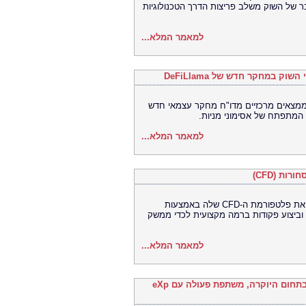
 של השוק משלב פריצות הדרך הטכנולוגיות
למאמר המלא...
Bitget, הבורסה האוניברסלית (UEX) ם מדו"ח מחקר עצמאי חדש
למאמר המלא...
Bitget, הבורסה האוניברסלית (UEX) הגדולה בעולם, שדרגה את פלטפורמת ה-CFD שלה באמצעות
שילוב מובנה של TradingView, ות ברמה מקצועית לכדי ממשק
למאמר המלא...
Ronival Real Estate, סוכנות הנדל"ן המובילה במקסיקו בתחום היוקרה, משתפת פעולה עם eXp