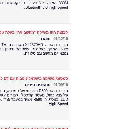
Bluetooth 3.0 High Speed.
קבוצת חיון משיקה "מחשביזיה" בעלת טכנולוגיית LED הראשונה של NG
01/12/10
|
חומרה
אינץ' . המסך, בעל יתרון עצום של חיסכון 
נמצא גם מחשב וגם טלויזיה.
סמסונג משיקה בישראל נוטבוק עם דם כח
01/09/10
|
מחשבים ניידים
מדובר בדגם R590 היוקרתי של ס
High Speed.
סמסונג נותנת לכם את ההזדמנות לראות בא