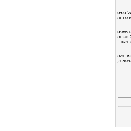
על בסיס
רס הזה
ר בהישגים
 100 יו"רים ומנכ"לים של חברות
 מעודד
מר ואת
נית שמורים ומוגנים בארכיונים וביותר מ-350 אוניברסיטאות,