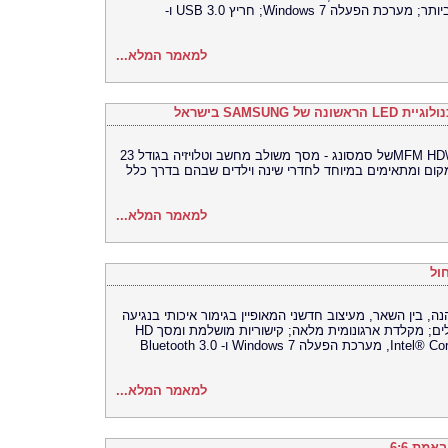
330M, המציע יכולות עיבוד גרפיקה גבוהות ביותר; מערכת הפעלה Windows 7; חריץ USB 3.0 ו-
למאמר המלא...
SAMSU בישראל
מדובר בדגם ה- XL2370HD מסדרת ה- MFM HD\ TVשל סמסונג - מסך משולב מחשב וטלויזיה בגודל 23
במקום ומתאימים במיוחד לחדרי שינה וילדים שבהם בדרך כלל
למאמר המלא...
ול
מסונג, הנהנה, בין השאר, מעיצוב חדשני המאופיין בגימור איכותי בנגיעה
של צבע כחול, משטח קריסטלי וגימורים עגולים; מקלדת ארגונומית מלאה; קישוריות מושלמת ומסך HD
LED. בנוסף, ה- R590 מצויד במעבד Intel® Core™ i5, מערכת הפעלה Windows 7 ו- Bluetooth 3.0
למאמר המלא...
מת 6:6