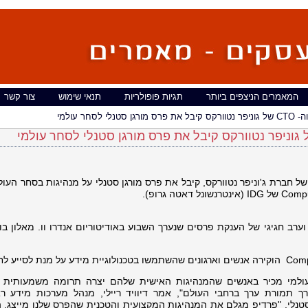
המאמרים הניצפים ביותר
תגיות פופולריות
תנאי שימוש
צור קשר
 לסחר עולמי
 סגן היו"ר, ה- CTO והמייסד של חברת ג'וניפר נטוורקס, קיבל את פרס מורגן סטנלי על מנהיגות בסחר הע
ב חגיגי של הענקת פרסים שנערך השבוע באודיטוריום אנדרו וו. מאלון בווש
עולמי מכיר באנשים שהמנהיגות האישית שלהם יצרה תרומה משמעותית 
החיובי של ערך תמורת ערך ברחבי העולם", אמר דיוויד ריילי, מנהל מערכות מידע 
Enterpri בחברת מורגן סטנלי. "פרדיפ מגלם את המנהיגות המקצועית והטכנית שהפרס שלנו מייצג.