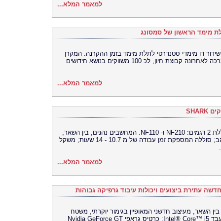
למאמר המלא...
ת מימד הראשון של סמסונג
דור דו מימדי סטנדרטי לתלת מימד בזמן ההקרנה. המקרן
נחשף לראשונה במסגרת מפגש מקצועי, שערכה לאחרונה קבוצת חיון, לכ 100 משווקים בנושא חידושים
למאמר המלא...
SHAR
מדובר בסדרה NF החדשה של סמסונג הכוללת 2 דגמים: NF210 ו- NF110. המחשבים נהנים, בין השאר,
מעיצוב ייחודי הכולל ציפוי מבריק בגימור שנהב; סוללה המספקת זמן עבודה של מ 10.7 - 14 שעות; משקל
למאמר המלא...
שה עתירת ביצועים ויכולות עיבוד גרפיקה גבוהות
נג, הנהנית, בין השאר, מעיצוב חדשני המאופיין בגימור יוקרתי, משטח
קריסטלי וגימורים עגולים; מסך HD LED; מעבד Intel® Core™ i5; כרטיס גראפי Nvidia GeForce GT