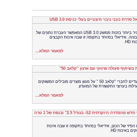
ת כונני גיבוי חיצוניים בעלי כניסת USB 3.0
מדובר בכוננים חדשים בעלי קצב העברה מהיר ביותר בזכות ממשק USB 3.0 המאפשר העברת נתונים של
 הגבוהה, אידיאלי במיוחד בתקופה זו שבה איכות הקבצים
HD.
למאמר המלא...
בשיתוף פעולה שיווקי עם ארגון "קלאב 50"
במסגרת המהלך, יינתנו הטבות ומחירים בלעדיים לחברי "קלאב 50 " על מגוון מוצרים מובילים המשווקים
עילות בערוצי התקשורת של המועדון.
למאמר המלא...
תית S2- בגודל 2.5" ובנפח של 1 טרה
הפיזי של הכונן, אידיאלי במיוחד בתקופה זו שבה איכות
באיכות HD.