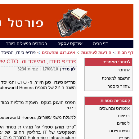
דף הבית
אינדקס עסקים
הכותבים הפעילים ביותר
דף הבית
הודעות לעיתונות
אינטרנט ומחשבים
פרדיפ סינדו, המייסד וה- CTO של גוניפר נטוורקס קיבל את פרס מורגן סטנלי
פרדיפ סינדו, המייסד וה- CTO של גוניפר נטוורקס קיבל את פרס מורגן סטנלי לסחר עולמי
לכותבי מאמרים
ילון מדר
17/06/10
צפיות:
3234
|
|
התחבר
הרשמה למערכת
פרדיפ סינדו,
שחזור סיסמה
השנה ה-22 של תוכנית Computerworld Honors של IDG (אינטרנשונל דאטה גרופ).
קטגוריות נוספות
הפרס הוענק בטקס הענקת מדליות כבוד וער
די.סי.
אינטרנט ומחשבים
בריאות
למעלה משני עשורים, Computerworld Honors הוקירה אנשים וארגונים שהשתמשו בטכנולוגיית מידע על מנת לסייע לחברה.
לימודים
"פרס מורגן סטנלי על מנהיגות בסחר ה
נופש ותיירות
האפקטיבי של IT בחליפין 
se Infrastructure
ספורט