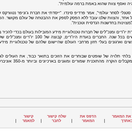
יה ואסף צוות שהוא באמת ברמה עולמית".
 סטנלי לסחר עולמי", אמר פרדיפ סינדו. "ייסדתי את חברת ג'וניפר נטוורקס 
כל אחד, והצוות שלנו עובד ללא הפסק לספק את ההבטחה של עולם מקושר. הפ
מצוינות בחדשנות הנדסית וטכנית".
- Computerworld Honors מאחדת יו"רים ומנכ"לים של חברות טכנולוגיית מידע המובילות בעולם בכדי להכי
הטכנולוגיים הטובים ביותר עבור משתמשים בכל שנה. החברים בועדת היו"רים, קבוצה של
נשים וארגונים בעלי חזון מרחבי העולם שהיישום שלהם של טכנולוגיית מידע
בלתי תלויה של שופטים שבוחרים את הזוכים בתואר כבוד, את העולים לג
מקבלי הפרסים. ההישגים הטכנולוגיים שמקבלים הוקרה מהתוכ
את המאמר
הדפס את
שלח קישור
קישור
אתרך
|
המאמר
|
לחבר
|
למאמר
|