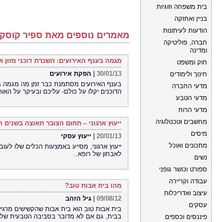
בית משפחה וזוגיות
בניין ואחזקה
הודעות לעיתונות
מאמרים נוספים מאת ספיר קוסקי
חברה, פוליטיקה
ומדינה
מגמה בענף האירועים: השכרת דוכני מזון ו
חוק ומשפט
30/01/13
|
הפקת אירועים
חינוך ולימודים
בענף האירועים מסתמנת כבר זמן מה מגמה בול
מדעי החברה
הדוכנים יקלו על כולם- עליכם ובעיקר על האור
מדעי הטבע
מדעי הרוח
מחשבים וטכנולוגיה
ייעוץ ארגוני – תחום הצובר תאוצה בשנים 
מיסים
20/01/13
|
ייעוץ עסקי
מתכונים ואוכל
ייעוץ ארגוני, מסייע באמצעות הכלים שלו לעוב
לאבחון של רופא..
נשים
ספורט וכושר גופני
עבודה וקריירה
מהו בית אבות טוב?
עיצוב ואדריכלות
09/08/12
|
גיל הזהב
עסקים
בית אבות טוב הוא בית אבות שהקשישים מרגיש
בבית, גם אם לא מדובר בסביבה הטבעית של
פיננסים וכספים