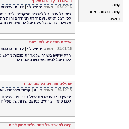
רואים רחוק רואים שקוף
קניות
03/02/16
|
מאת:
יחיאל לוי
|
קניות וצרכנות 
קניות וצרכנות - אחר
כיום כל אדם יכול להרכיב משקפיים ולבחור מ
לפי רצונו האישי, ועם ירידת המחירים והיות 
רהיטים
שכאלה, כדי שבכל פעם יוכל להתאים את המש
אריזות מתנה יעילות ויפות
25/01/16
|
מאת:
יחיאל לוי
|
קניות וצרכנות 
חלק ישקיעו ביצירה של אריזות מוכנות מראש ו
לקוח יוכל להשתמש בצורה שנוח לו.
שתילים ופרחים בעיצוב הבית
30/12/15
|
מאת:
דיווה
|
קניות וצרכנות - אח
יש אין ספור אפשרויות לשילוב פרחים ועציצים
לכם פתרון יצירתיים כמו גם שירות של משלוח 
קפה למשרד של קפה עלית מחוץ לבית