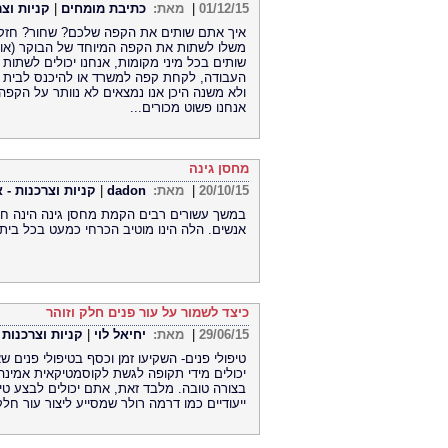
01/12/15
|
מאת:
כתיבת מומחים
|
קניות וצר
איך אתם שותים את הקפה שלכם? שחור? חזק? 
משלו לשתות את הקפה המיוחד של הבוקר (או 
שותים בכל מיני מקומות, אנחנו יכולים לשתות
העבודה, לקחת קפה למשרד או להיכנס לבית ק
ולא משנה היכן אנו נמצאים לא נוותר על הקפה 
אנחנו פשוט מכורים...
מחסן גינה
20/10/15
|
מאת:
dadon
|
קניות וצרכנות - 
במשך עשורים רבים הקמת מחסן גינה הינה חל
אנשים. הלה הינו מוטיב הכרחי כמעט בכל בית
כיצד לשמור על עור פנים חלק וזוהר
29/06/15
|
מאת:
יחיאל לוי
|
קניות וצרכנות 
טיפולי פנים- השקיעו זמן וכסף בטיפולי פנים 
יכולים מידי תקופה לגשת לקוסמטיקאית אמינה
בצורה טובה. מלבד זאת, אתם יכולים לבצע טיפול
ייעודיים כמו דרמה רולר שמסייע ליצור עור חלק