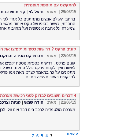
להתקשט עם תוספת אופנתית
29/06/15
|
מאת:
יחיאל לוי
|
קניות וצרכנות 
ברחבי העולם אנשים מתחתנים כל אחד לפי המ
החברתי, כאשר בסופו של טקס איחוד מרגש בין 
שמעידה על אהבה אינסופית ועל מחויבות אחד 
קונים פרקט ? דרישות כספיות יקפיצו את 
22/06/15
|
מאת:
יורם פרקט מכירה והתקנה
קונים פרקט . דרישות כספיות נוספת יקפיצו א
לעשות ואיך לקנות פרקט כולל התקנה בשכל מבל
מתקינים על כך במאמר לצרכן מאת אמן פרקטי
לפרקטים באזור תעשיה בת ים
4 דברים חשובים לבדוק לפני רכישת מערכת מולטימדיה לרכב
21/06/15
|
מאת:
יהודה שמש
|
קניות וצרכנ
מערכת מולטמדיה לרכב הינו דבר אינו זול, לכ
< עמוד
7
6
5
4
3