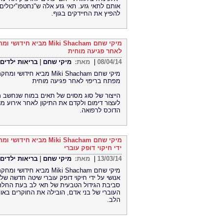
אותם לתאי גזע. תאי גזע אלה ש"נחטפו"יכולים
להפיץ את החיידקים בגוף.
מיקי שחם iki Shacham
לאחר פגיעה מוחית
08/04/14
|
מאת:
מיקי שחם
|
בריאות ילדים 
מיקי שחם Miki Shacham מבי
מפתח בריפוי לאחר פגיעה מוחית
הייצור של סוג מסוים של תאים במוח שנחשב מכ
לעצור דימום ולקדם את התיקון לאחר אירוע מו
הדוכס לרפואה.
מיקי שחם Miki Shacham
ידי חיקוי דופק עוברי
13/03/14
|
מאת:
מיקי שחם
|
בריאות ילדים 
מיקי שחם Miki Shacham מב
אנושי על ידי חיקוי דופק עוברי שיטה חדשה ש
סביבת הגידול הטבעית של תאי לב בעת החלת
העוברי של בני אדם, הובילה את החוקרים באו
הלב.