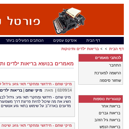
דף הבית
אינדקס עסקים
הכותבים הפעילים ביותר
דף הבית
בריאות ילדים ותינוקות
לכותבי מאמרים
מאמרים בנושא בריאות ילדים ותי
התחבר
הרשמה למערכת
שחזור סיסמה
מיקי שחם - חידושי ומחקרי תאי גזע: גידול 
02/09/14
|
מאת:
מיקי שחם
|
בריאות ילדים 
מיקי שחם - חידושי ומחקרי תאי גזע: גידול לבב
קטגוריות נוספות
השיג את מה שיכול להיות פריצת דרך משמעות
מדענים בארה"ב על שימוש בתאי גזע אנושיים
בריאות אחר
בריאות גברים
בריאות גיל הזהב
מיקי שחם - חידושי ומחקרי תאי גזע: שיטה 
בריאות הנפש