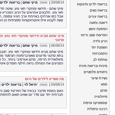
20/08/14
|
מאת:
מיקי שחם
|
בריאות ילדים 
בריאות ילדים ותינוקות
מיקי שחם - חידושי ומחקרי תאי גזע: שיטה חדש
בריאות נשים
תאי גזע. חלבונים אחראים על הרוב המכריע 
אבל כמו אורחים בארוחת ערב חגיגי צפופה, ה
בריאות עיניים
קשה לקבוע אילו אינטראקציות ספציפיות הן הח
דיאטה ותזונה
הפסקת עישון
הפרעות קשב וריכוז
מיקי שחם מביא חידושי ומחקרי תאי גזע: ת
סרטני
הריון ולידה
06/08/14
|
מאת:
מיקי שחם
|
בריאות ילדים 
השמנת יתר
מיקי שחם מביא חידושי ומחקרי תאי גזע: תוב
התמכרויות
בתא סרטני מדענים מאוניברסיטת רוצ'סטר מרכ
מיאלואידית חריפה, סרטן אגרסיבי ביותר, כל 
מחלות לב
המניעים את המחלה נראה חילוף חומרים איטי 
מיניות ובריאות מינית
ניתוחים פלסטיים
נשירת שיער
מה מפריע לילדים של היום
ספא
04/08/14
|
מאת:
יחיאל לוי
|
בריאות ילדים ו
סרטן
האם באמת מדובר בבעיה של הפרעת קשב וריכ
חברתית יחד עם סדר יום שאינו תואם להתפתחות
פיזיולוגייה
קוסמטיקה וטיפוח
רכיבה טיפולית