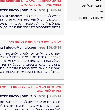
רפואה
באפיגנטיקה וגורל תאי הגזע.
רפואה משלימה
14/06/14
|
מאת:
מיקי שחם
|
בריאות ילדים 
שינה
הוד
שיקום והידרותרפיה
באפיגנטיקה וגורל תאי הגזע. מאמצי מחקר כב
מסוגלים להפוך לכל סוג של תא בגוף, הם מסו
לתרום להתפתחות של איבר מסוים כמו לב, ריאו
יישור שיניים לילדים-חובה לעשות בזמן
07/06/14
|
מאת:
ubebig@gmail.com
|
ברי
יישור שיניים לילדים, יכול לסייע לילדים אשר 
האסטטי – שיניים ישרות ויפות יאפשרו לילד ביט
פעולה זאת תמנע ממנו כאבים פיזיים מיותרים
מהשיניים הבולטות. בעקבות הטכנולוגיה המתק
יישור שיניים אצל ילדים בגילאים מוקדמים יח
בטיפולים עוד בטרם בקעו השיניים הקבועות אצ
מיקי שחם מביא בהודעה לעיתונות חידושי ו
בוגרים לתאי גזע.
30/05/14
|
מאת:
מיקי שחם
|
בריאות ילדים 
מיקי שחם מביא בהודעה לעיתונות חידושי ומח
תאים בוגרים לתאי גזע. החיידקים הגורמים ל
"אלכימיה ביולוגית"- הם יכולים להדביק תאי מ