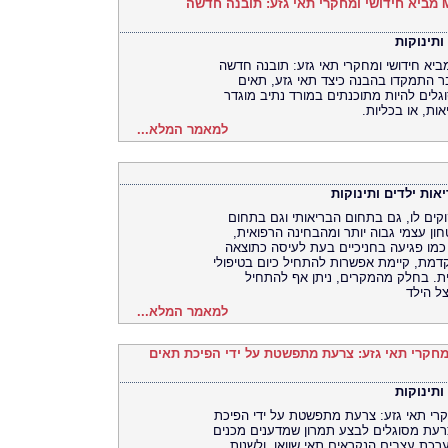
הודעה לעיתונות - מיקי שחם Miki Shacham מביא חידושי ומחקרי תאי גזע: תובנה חדשה
ותינוקות
עה לעיתונות - מיקי שחם Miki Shacham מביא חידושי ומחקרי תאי גזע: תובנה חדשה
ר התמקדו בהבנה כיצד תאי גזע, תאים
גלים להיות מתוכנתים במורד נתיב מוגדר
ת, או בכליות.
למאמר המלא...
אות ילדים ותינוקות
זקוקים לו, גם בתחום הבריאותי וגם בתחום
חון עצמי גבוה יותר ומהבחינה הרפואית,
 כמו פגיעה בחניכיים בעת לעיסה כתוצאה
דמת, קיימת אפשרות להתחיל כיום בטיפולי
סית. בחלק מהמקרים, ניתן אף להתחיל
ל הילד
למאמר המלא...
מחקרי תאי גזע: צרעת מתפשטת על ידי הפיכת תאים
ותינוקות
קרי תאי גזע: צרעת מתפשטת על ידי הפיכת
צרעת מסוגלים לבצע תמרון שמדענים מכנים
ערכת עצבים הנקראים תאי שוואן, ולשנות