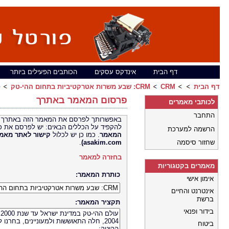
דף הבית
אינדקס עסקים
הכותבים הפעילים ביותר
דף הבית
CRM: שבע משרות אטרקטיביות בתחום ההי-טק
CRM
פ
פרסום המאמר באתרך
לכותבי מאמרים
התחבר
באפשרותך לפרסם את המאמר הזה באתרך 
להקפיד על הכללים הבאים: יש לפרסם את כ
הרשמה למערכת
המאמר
. כמו כן יש לכלול
קישור לאתר
שחזור סיסמה
asakim.com)
.
בחזרה למאמר
מאמרים בקטגוריות
כותרת המאמר:
אימון אישי
אינטרנט והחיים
ברשת
תקציר המאמר:
בידור ופנאי
ביטוח