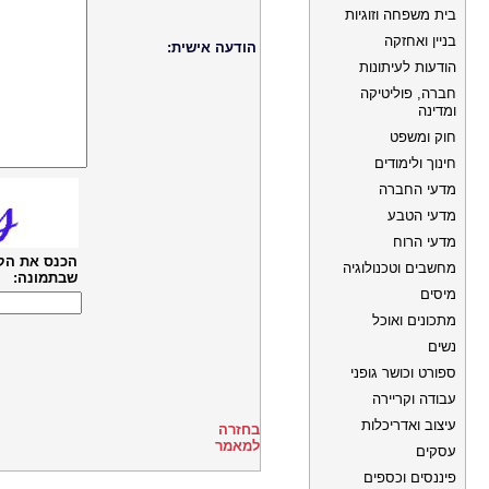
בית משפחה וזוגיות
בניין ואחזקה
הודעה אישית:
הודעות לעיתונות
חברה, פוליטיקה
ומדינה
חוק ומשפט
חינוך ולימודים
מדעי החברה
מדעי הטבע
מדעי הרוח
הכנס את הק
מחשבים וטכנולוגיה
שבתמונה:
מיסים
מתכונים ואוכל
נשים
ספורט וכושר גופני
עבודה וקריירה
עיצוב ואדריכלות
בחזרה
למאמר
עסקים
פיננסים וכספים