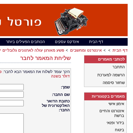
דף הבית
אינדקס עסקים
הכותבים הפעילים ביותר
דף הבית
אינטרנט ומחשבים
פשע מאורגן עולה לארגונים גלובליים יותר מ- 315 מיליארד
שליחת המאמר לחבר
לכותבי מאמרים
התחבר
הינך עומד לשלוח את המאמר הבא לחבר:
הרשמה למערכת
דולר בשנה
שחזור סיסמה
שמך:
שם החבר:
מאמרים בקטגוריות
כתובת הדואר
אימון אישי
האלקטרונית של
החבר:
אינטרנט והחיים
ברשת
בידור ופנאי
ביטוח