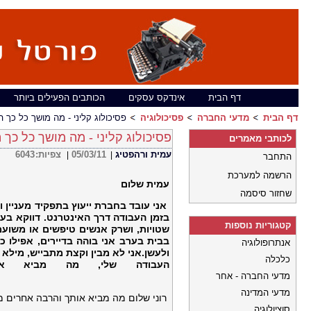
דף הבית
אינדקס עסקים
הכותבים הפעילים ביותר
דף הבית
מדעי החברה
פסיכולוגיה
פסיכולוג קליני - מה מושך כל כך
פסיכולוג קליני - מה מושך כל כך
לכותבי מאמרים
עמית ורהפטיג
05/03/11
צפיות:
6043
|
|
התחבר
הרשמה למערכת
עמית שלום
שחזור סיסמה
אני עובד בחברת ייעוץ בתפקיד מעניין 
בזמן העבודה דרך האינטרנט. דווקא בע
קטגוריות נוספות
שטויות, ושרק אנשים טיפשים או משועמ
בבית בערב אני בוהה בדיירים, אפילו כ
אנתרופולוגיה
ולעשן.אני לא מבין וקצת מתבייש, מילא
כלכלה
העבודה שלי, מה מביא אות
מדעי החברה - אחר
רו
מדעי המדינה
רוני שלום מה מביא אותך והרבה אחרים מצ
סוציולוגיה