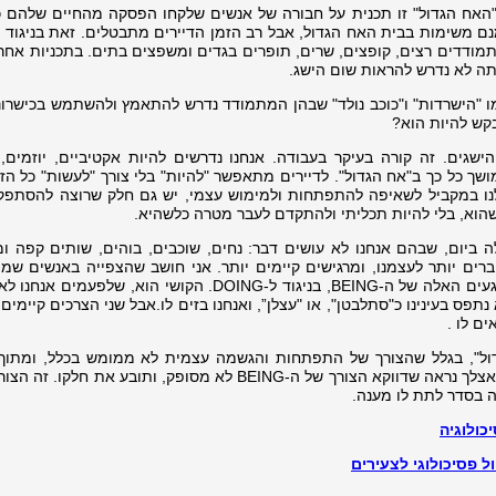
האח הגדול" זו תכנית על חבורה של אנשים שלקחו הפסקה מהחיים שלהם כד
מנם משימות בבית האח הגדול, אבל רב הזמן הדיירים מתבטלים. זאת בניגוד 
תמודדים רצים, קופצים, שרים, תופרים בגדים ומשפצים בתים. בתכניות אחרו
תה לא נדרש להראות שום הישג.
ו "הישרדות" ו"כוכב נולד" שבהן המתמודד נדרש להתאמץ ולהשתמש בכישרונות
קש להיות הוא?
ישגים. זה קורה בעיקר בעבודה. אנחנו נדרשים להיות אקטיביים, יוזמים, י
שך כל כך ב"אח הגדול". לדיירים מתאפשר "להיות" בלי צורך "לעשות" כל הזמ
ולנו במקביל לשאיפה להתפתחות ולמימוש עצמי, יש גם חלק שרוצה להסתפק 
לה ביום, שבהם אנחנו לא עושים דבר: נחים, שוכבים, בוהים, שותים קפה ומ
רים יותר לעצמנו, ומרגישים קיימים יותר. אני חושב שהצפייה באנשים שמ
בבית האח הגדול, מחברת את הצופים לרגעים האלה של ה-BEING, בניגוד ל-DOING. הקושי הוא, שלפ
וכנו את החלק של ה-BEING. הוא נתפס בעינינו כ"סתלבטן", או "עצלן”, ואנחנו בזים לו.אבל שני הצרכים קיימי
ים לו .
דול", בגלל שהצורך של התפתחות והגשמה עצמית לא ממומש בכלל, ומתוך
בורחים עוד יותר לבטלה שבטלוויזיה. אבל אצלך נראה שדווקא הצורך של ה-BEING לא מסופק, ותובע את ח
ה בסדר לתת לו מענה.
כולוגיה
ול פסיכולוגי לצעירים