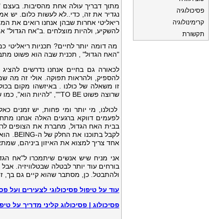
מתוך דבריך עולה אחת מהסיבות. בעצם "
פסיכולוגיה
נגדיר את זה, כדי..לא לעשות כלום. יש א
קרימינולוגיה
ריאליטי אחרות שבהן אנחנו רואים את המ
להשקיע, ולהיות מוצלחים .ב"אח הגדול" א
תקשורת
מה דומה יותר לחיים? תכניות ריאליטי כמ
"האח הגדול" , תכנית שבה הוא פשוט מתב
לכאורה גם בחיים אנחנו נדרשים להציג ה
להספיק, ולהראות תפוקה. אולי זה מה שמו
זו משאלה של כולנו . באיזשהו מקום בכ
שרוצה פשוט TO BE"", "להיות הוא", כמו שהוא, בלי להיות תכליתי ולהתקדם לעבר מטרה כלשהיא.
לכולנו, מי יותר ומי פחות, יש זמנים כא
לפעמים דווקא ברגעים האלה אנחנו מתחב
לקבל בת
אחד צריך למצוא את האיזון ביניהם, שמתא
אני מניח שיש אנשים שיתמכרו ל"אח הג
ולהתבטל. כן, מסתבר שהוא קיים גם בך, ז
עוד על טיפול פסיכולוגי לצעירים ועל פסי
פסיכולוג | פסיכולוג קליני מדריך על טיפ