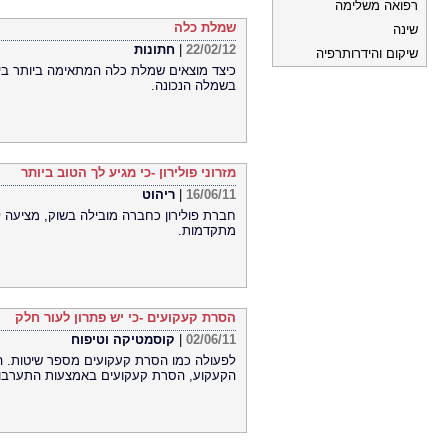
רפואה משלימה
שמלת כלה
שינה
22/02/12
|
חתונות
שיקום והידרותרפיה
כיצד מוצאים שמלת כלה המתאימה ביותר בין
בשמלה הנכונה.
מזרוני פולירון -כי מגיע לך הטוב ביותר
16/06/11
|
ריהוט
חברת פולירון כחברה מובילה בשוק, מציעה לק
מתקדמות.
הסרת קעקועים -כי יש פתרון לעור חלק
02/06/11
|
קוסמטיקה וטיפוח
לפעולה כמו הסרת קעקועים מספר שיטות. הס
הקעקוע, הסרת קעקועים באמצעות התערבות כ