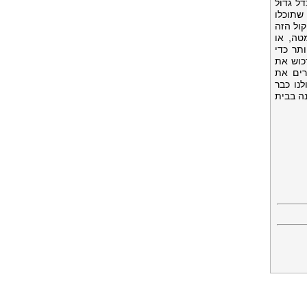
ל גדול
שתוכלו
ול הזה
טה, או
תר כדי
כוש את
רים את
נו כבר
ה בבית