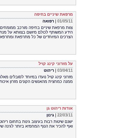
מרפאת שיניים בחיפה
01/05/11
|
רפואה
צוות מרפאת שיניים בחיפה מורכב ממומחים 
הידע המשותף לכולם מיושם בצוותא על מנת ל
הצרכים המיוחדים של כל מתרפאת ומתרפא.
על מזרוני קינג קויל
03/04/11
|
ריהוט
מזרוני קינג קויל נועדו במיוחד לסובלים מאל
ממנה כמחצית מהאנשים הקונים מזרון איכותי
אודות ריהוט גן
22/03/11
|
גינון
ישנם שיטות רבות בעיצוב גינות בתחום ריהוט
ואף להכיר את הנוף המחמיא ביותר לגינה ש