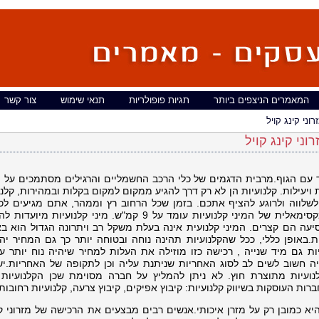
המאמרים הניצפים ביותר
תגיות פופולריות
תנאי שימוש
צור קשר
רוני קינג קויל
וני קינג קויל
אד עם הגוף.מרבית הדגמים של כלי הרכב החשמליים והרגילים מסתמכים על מ
 ויעילות.
קלנועיות הן לא רק דרך להגיע ממקום למקום בקלות ובמהירות, קלנו
 לשלווה ולרוגע להציף אתכם. בזמן שכל הרחוב רץ וממהר, אתם מגיעים לכ
רגועים, מרוכזים ובדיוק בזמן.מהירותן המקסימאלית של המיני קלנועיות עומד על 9 קמ"ש. מיני קלנוע
סיעה הם קצרים. המיני קלנועית אינה בעלת משקל רב ויתרונה הגדול הוא ב
ת.באופן כללי, ככל שהקלנועיות תהינה נוחה ובטוחה יותר כך גם המחיר יהי
ות גם מיד שנייה , רכישה כזו מוזילה את העלות למחיר שיהיה נוח יותר עב
ייה חשוב לשים לב לסוג האחריות שניתנת עליה וכן לתקופה של האחריות.י
ועיות מתוצרת חוץ. לא ניתן להמליץ על חברה מסוימת שכן הקלנועיות 
ות העוסקות בשיווק קלנועיות: קיבוץ אפיקים, קיבוץ צרעה, קלנועיות רחובות 
 היא כמובן רק על מזרן איכותי.אנשים רבים מבצעים את הרכישה של
מזרוני ק