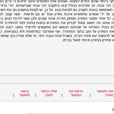
ר ביותר שהם יכולים למצוא. אנשים אלה לפעמים אינם יודעים כי קיים הבד
 הכי גבוה, או מזרונים בגודל קינג בתקציב הכי גבוה שברשותם. הרי ברור 
 תשתמשו באותו תקציב גם למיטת קינג. על כן, יש לקחת בחשבון גם את השיק
וב על ידי אנשים מחפשים איכות מזרון אבל יש גם חדשות עשוי קצף, למ
כל אחד מסוגי המזרון מספק חוויית שינה שונים ולכן עשוי להיות הטוב ביו
ה אוהב הכי חשוב מאוד לבדוק את המזרנים בחנות נוחות לפני להתחייב לר
נים בבתי הארחה עד שבתום הנופש הם מתקשים להיפרד ממנו. רובנו זוכ
ת המזרון על הגב בתוך המזוודה. אף שמדובר בפרסומת ולא במציאות, כול
להמשיך עם מזרני הבית, בשביל שינה טובה יותר. מי שלא מודה בכך שהשינ
 מחזיק במזרון מיוחד מאוד בביתו.
את המאמר
הדפס את
שלח קישור
קישור
אתרך
|
המאמר
|
לחבר
|
למאמר
|