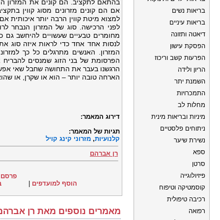
בהתאם לתקציב. הם קונים את המזרון היק
אם הם קונים מזרונים מסוג קווין בתקציב
בריאות נשים
למצוא מיטת קווין הרבה יותר איכותית אם
בריאות עיניים
לפני הרכישה. סוג של המזרון הנבחר לר
דיאטה ותזונה
מחומרים טבעיים שעשויים להיחשב גם כן. 
לנסות אחד אחד כדי לראות איזה סוג את
הפסקת עישון
המזרון. האנשים מתרגלים כל כך למזרו
הפרעות קשב וריכוז
הפרסומת של בני הזוג שמנסים להבריח א
הרגשנו בעבר את התחושה שחבל שאי אפשר 
הריון ולידה
הארחה טובה יותר – הוא או שקרן, או שהוא
השמנת יתר
התמכרויות
מחלות לב
מיניות ובריאות מינית
דירוג המאמר:
ניתוחים פלסטיים
תגיות של המאמר:
קלנועיות
,
מזרוני קינג קויל
נשירת שיער
ספא
רן אברהם
סרטן
פיזיולוגייה
פרסם 
הוסף למועדפים
|
ב
קוסמטיקה וטיפוח
רכיבה טיפולית
מאמרים נוספים מאת רן אברהם
רפואה