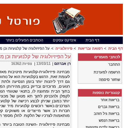
דף הבית
אינדקס עסקים
הכותבים הפעילים ביותר
דף הבית
רפואה ובריאות
פיזיולוגייה
על הפיזיולוגיה של קלנועיות וכן מז
על הפיזיולוגיה של קלנועיות וכן מזר
לכותבי מאמרים
רן אברהם
13/03/11
צפיות:
16362
|
|
התחבר
מבחינה פיזיולוגית-קלנועיות מיטיבות מ
הרשמה למערכת
לעומת זאת, הדגש בקלנועיות הוא על נוחות
שחזור סיסמה
גם דרך ליהנות יותר בזמן הנסיעה ולתת
בתוך הבית ומחוצה לו, בתנאי שטווחי הנ
קטגוריות נוספות
לקפלן ולהכניסן לתוך תא מטען של מכוני
בריאות אחר
יותר.כמובן שניתן לבצע רכישה של קלנועי
הצרכנים.כאשר רוכשים קלנועיות מיד שנ
בריאות גברים
חברות רב אשר מייצרים או משווקים קלנ
בריאות גיל הזהב
מותאמות לצרכיו של הלקוח. להלן מספר חבר
בריאות הנפש
מבחינה פיזיולוגית -השינה הטובה ביותר
בריאות ילדים ותינוקות