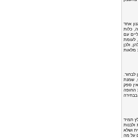
ון אחד
, כלות
יים עם
 לעומת
ן, ולכן
 מלאות
לבחור.
, שמנת
אין ספק
 החופה
בבחירה
ץ תמיד
ולבנות
ת ושלא
ם על מה