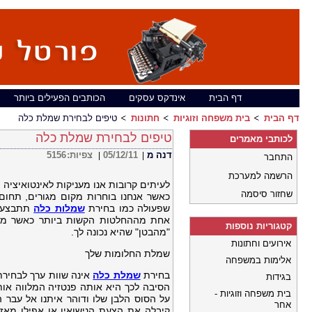
דף הבית
אינדקס עסקים
הכותבים הפעילים ביותר
דף הבית
בית משפחה וזוגיות
חתונות
טיפים לבחירת שמלת כלה
טיפים לבחירת שמלת כלה
לכותבי מאמרים
דנה מ
05/12/11
צפיות:
5156
|
|
התחבר
הרשמה למערכת
לעיתים קרובות אנו מעניקות לאינטואיציה
שחזור סיסמה
כאשר אנחנו בוחרות מקום מגורים, תחום 
שפעולה כמו בחירת
שמלות כלה
תתבצע ב
אחת מההחלטות הקשות ביותר כאשר מפי
קטגוריות נוספות
"מהבטן" שהיא נכונה לך.
אירועים וחתונות
שמלת החלומות שלך
אלימות במשפחה
בחירת
שמלת כלה
אינה שוות ערך לבחירת
בגידות
הסיבה לכך היא אותה פנטזיה המלווה אותנ
בית משפחה וזוגיות -
על הסוס הלבן שלו ודוהר איתנו אל עבר 
אחר
קיבלה את הצעת הנישואין או אפילו מאז