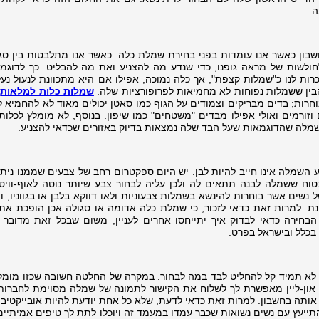
ה.
חשבון כאשר אנו עומדות בפני בחירת שמלת כלה. כאשר אנו מתלבטות בין סגנ
חולשות של מראה גופנו, כדי שנדע מה להצניע ואת מה להבליט. כך לדוגמה
רות לנו כ"שמלות קצפת", אך כלה נמוכה, אפילו אם היא מתכוונת לנעול נעל
שמלות כלות למלאות
,
חרות; בדים מבריקים וצמודים על הגוף כמו סאטן יכולים מאוד לא להחמיא לה
וזורמים ואולי אפילו מבדים "משטחים" כמו שיפון. בנוסף, לא מומלץ לכלות
שמלה שהדוגמאות שעל הבד שלה נמצאות בדיוק באזורים שכדאי להצניע.
השמלה אינו חייב להיות לבן. יש היום ספקטרום רחב של צבעים שממנו ניתן 
וח ששמלה לבנה תתאים לה ולכן עליה לבחור צבע שיותר נוטה לאוף-וויט
נשים אשר בוחרות להינשא בשמלות צבעוניות ולאו דווקא בלבן או בגווניו, ו
נת. למרות זאת כדאי לזכור, כי שמלת כלה אדומה או סגולה אכן הופכת את
בחירה כדאי לבדוק איך יתייחסו אחרים לעניין, משום שבכל זאת מדובר 
בכלל ובישראל בפרט.
לא תמיד קל להחליט לבד במה לבחור. במקרה של החלטה חשובה שכזו מומל
און-ליין מאפשרת לך לשלוח את הקישור לתמונה של שמלה מסוימת לחברות 
ותה בחשבון. למרות זאת כדאי לדעת, שלא כל אחת יודעת להיות אובייקטיבי
התייעץ עם נשים נשואות שכבר עמדו במעמד זה ויוכלו לתת לך טיפים אמיתיי