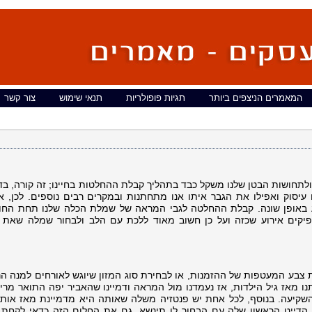
המאמרים הניצפים ביותר
תגיות פופולריות
תנאי שימוש
צור קשר
 ולתחושות הבטן שלנו משקל כבד בתהליך קבלת ההחלטות בחיינו; זה קורה, בד
עיסוק ואפילו את הגבר איתו אנו מתחתנות ובמקרים רבים נוספים. לכן, אי
אופן שונה. קבלת ההחלטה לגבי המראה של שמלת הכלה שלנו תחת החו
קים אירוע שכזה ועל כן חשוב מאוד ללכת עם הלב ולבחור שמלה שאת 
 צבע המעטפות של ההזמנות, או לבחירת סוג המזון שיוגש לאורחים למנה הר
ו מאז גיל הילדות, אז נעמדנו מול המראה ודמיינו שהאביר יפה התואר מרים
השקיעה. בנוסף, לכל אחת יש פנטזיה משלה שאותה היא מדמיינת מאז אותו 
 הדייט הראשון שלה עם הבחור לו תינשא. גם את החלום הזה כדאי לקחת 