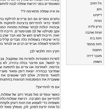
גיל הזהב
כשעומדים בפני רכישת שמלה לבנה לחתונ
גינון
אז איזו שמלה מתאימה לי?
דייטינג
נתונים גופניים גם הם צריכים להילקח ב
הורות
לאחר כדאי להתייחס ברצינות לחוזקות ול
הריון ולידה
גבוהות יכולות לבחור שמלות נפוחות המוכ
עקב סטילטו של 10 סנטימטרים, חייבת להבין ששמלות נפוחות לא מחמיאות לפרופורציות שלה.
זוגיות ואהבה
זאת, חייבות לשים דגש על סוג הבד שהן בו
חיות בית
כדאי שיבחרו בשמלות כלה מבדים קלילים 
להוסיף לשמלה אביזרים רבים או לבחור ב
חיות מחמד
חתונות
הקיץ הזה תלבשי לבן
מעבר דירה
למרות הפנטזיות ולמרות מה שמקובל, צבע 
נישואין
כך למשל, אם מדובר בכלה בהירה, לא בט
וכדומה. לאחרונה אנו עדים גם לתופעה של 
שמדובר בבחירה יוצאת דופן ומאוד מעניי
למאוד מיוחדת, אולם לפני שעושים את ה
ששוברת את המוסכמות הנהוגות בחתונות 
עם מי להתייעץ?
כאשר עומדים מול מבחר רחב של שמלות, 
להתייעץ עם הסביבה. רכישת שמלות כלה 
משפחה כדי לשמוע את חוות דעתן ולקחת א
כל אחת יודעת לפרגן. לכן, מומלץ מאוד ל