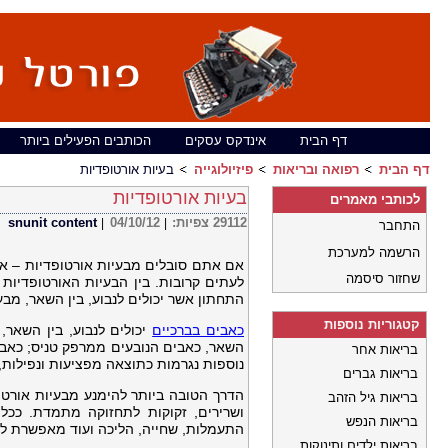
דף הבית
אינדקס עסקים
הכותבים הפעילים ביותר
דף הבית
רפואה ובריאות
פיזיולוגייה
בעיות אורטופדיות
בעיות אורטופדיות
לכותבי מאמרים
29112
צפיות:
04/10/12
snunit content
|
|
התחבר
הרשמה למערכת
אם אתם סובלים מבעיות אורטופדיות – את
שחזור סיסמה
לעתים קרובות. בין הבעיות האורטופדיות
התחתון אשר יכולים לנבוע, בין השאר, מ
קטגוריות נוספות
כאבים בברכיים
יכולים לנבוע, בין השאר,
השאר, כאבים הנובעים ממרפק טניס; כאבים
בריאות אחר
נוספות נגרמות כתוצאה מפציעות ונפילות, 
בריאות גברים
הדרך הטובה ביותר להימנע מבעיות אורטופ
בריאות גיל הזהב
ושרירים, זקוקות לתחזוקה מתמדת. ככל 
בריאות הנפש
התעמלות, שחייה, הליכה ועוד מאפשרת לש
בריאות ילדים ותינוקות