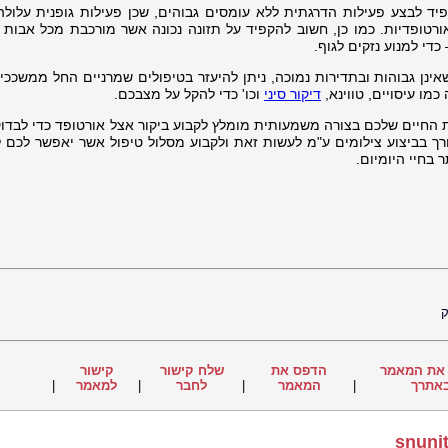
 לבצע פעילות הדרגתית ללא עומסים גבוהים, שכן פעילות גופנית עלולה
רטופדיות. כמו כן, חשוב להקפיד על תזונה נכונה אשר מורכבת מכל אבות ה
כדי למנוע נזקים לגוף.
נן גבוהות ובתדירות נמוכה, ניתן להיעזר בטיפולים שמרניים החל ממשככי 
מו עיסויים, טווינא,
דיקור סיני
וכו' כדי להקל על מצבכם.
ת החיים שלכם בצורה משמעותית מומלץ לקבוע ביקור אצל אורטופד כדי לבדוק
רך בביצוע צילומים ע"מ לעשות זאת ולקבוע מסלול טיפול אשר יאפשר לכם 
 בחיי
היומיום.
ק
את המאמר
הדפס את
שלח קישור
קישור
אתרך
|
המאמר
|
לחבר
|
למאמר
|