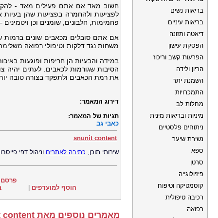
חשוב מאד אם אתם פעילים מאד - להקפיד
בריאות נשים
לפציעות ולהחמרה בפציעות שהן בעיות או
בריאות עיניים
פחמימות, חלבונים, שומנים וכן ויטמינים – 
דיאטה ותזונה
אם אתם סובלים מכאבים שונים ברמות שאי
הפסקת עישון
משחות נגד דלקות וטיפולי רפואה משלימה כ
הפרעות קשב וריכוז
במידה והבעיות הן חריפות ופוגעות באיכו
הריון ולידה
הסיבות שגורמות לכאבים. לעתים יהיה צו
את רמת הכאבים ולתפקד בצורה טובה יותר
השמנת יתר
התמכרויות
דירוג המאמר:
מחלות לב
מיניות ובריאות מינית
תגיות של המאמר:
כאבי גב
ניתוחים פלסטיים
snunit content
נשירת שיער
ספא
שירותי תוכן,
כתיבה לאתרים
וניהול דפי פייסבו
סרטן
פיזיולוגייה
פרסם 
קוסמטיקה וטיפוח
הוסף למועדפים
|
ב
רכיבה טיפולית
רפואה
מאמרים נוספים מאת snunit content