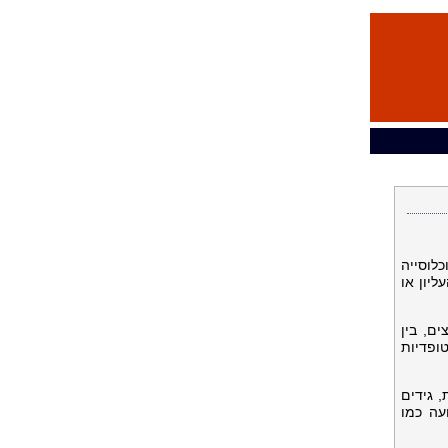
לוסייה
יון או
ם, בין
ופדיות
 גידים
עה כמו