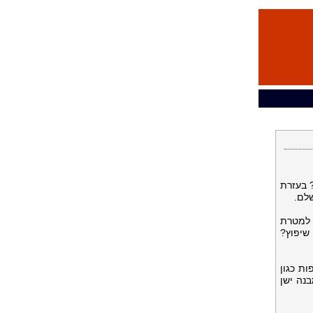
 בעזרת
לם.
ה למטרת
שיפוץ?
ת כגון
נה ישן