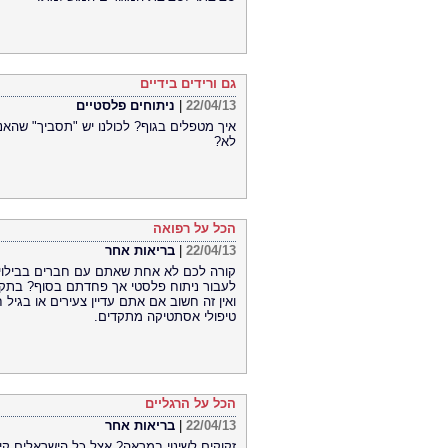
גם ורידים בידיים
22/04/13
|
ניתוחים פלסטיים
איך מטפלים בגוף? לכולנו יש "תסביך" שהאנ
לא?
הכל על רפואה
22/04/13
|
בריאות אחר
קורה לכם לא אחת שאתם עם חברים בבילוי 
לעבור ניתוח פלסטי אך פחדתם בסוף? בתקופ
ואין זה חשוב אם אתם עדיין צעירים או בגיל ח
טיפולי אסתטיקה מתקדים.
הכל על הרגליים
22/04/13
|
בריאות אחר
זקוקים לשינוי במראה? אצל כל הישראלים ק