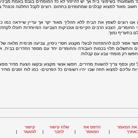
ר משמעותי בשיפוצי בית אך יש להיזהר לא כל המומחים בגבס באמת מבינים
לר חשוב מאוד למצוא קבלנים שמתמחים בתחום. רוצים לקבל החלטה נכונה? ב
אנו רוצים לשפץ את הבית ללא תהליך מאוד יקר אך עדיין שייראה כמו כמ
י החומרים, הצבע הרבים הקיימים וטכניקות הצביעה המיוחדות תוכלו לקחת 
ם בתעריף נמוך.
ר אסור לכם להתפתות לבעלי מקצוע חסרי ניסיון, צביעה פנימית מלאה של ד
ים והתשלום תלוי בכמות העבודה והחומרים יחד עם מספר החדרים בבית, ולכ
חפשו רק מומחי צבע עם קבלות.
מן וכסף צריך להשוות מחירים, חפשו אנשי מקצוע ובקשו הצעת מחיר מפו
יות עליכם למצוא חוזה שבו יהיו רשומים כל הפרטים- כמו לוח זמנים מחיר 
את המאמר
הדפס את
שלח קישור
קישור
אתרך
|
המאמר
|
לחבר
|
למאמר
|