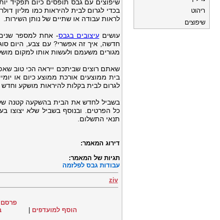
שיפוצים עם גבס תופסים כיום תפקיד יות
בכדי לגרום לבית להיראות כמו מליון דו
ריהוט
לראות עבודה או שתיים של נותן השירות.
שיפוצים
עושים
עיצובים בגבס
- אחת למספר שנים 
חדשה, איך זה אפשרי? עם צבע, היום סוג
מגורים משעמם ולעשות אותו למקום מושל
שאתם רוצים שביתכם ייראה הכי טוב שאפש
בית ממוצעים אורכת ממוצע כיום או יומי
לגרום לבית בקלות להיראות מושקע וחדש 
בשביל לחדש את הבית בהשקעה קטנה של ז
כל הפרטים. ובנוסף בשביל שלא יצוצו בע
תנאי התשלום.
דירוג המאמר:
תגיות של המאמר:
עבודות גבס לפלזמה
ziv
פרסם 
הוסף למועדפים
|
ב