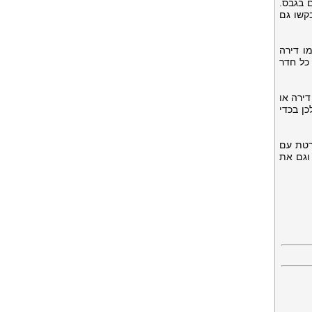
 בגבס.
קשו גם
ו דירה
כל חדר
ירה או
ן בכדי
רטת עם
וגם את