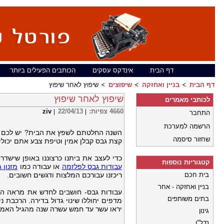
דף הבית
אינדקס עסקים
הכותבים הפעילים ביותר
דף הבית
בניין ואחזקה
שיפוצים
שיפוץ לאחר שיפוץ
שיפוץ לאחר שיפוץ
לכותבי מאמרים
4660
צפיות:
22/04/13
ziv
|
|
התחבר
הרשמה למערכת
השנה החלטתם לשפץ את הבית? יש לכם קצ
שחזור סיסמה
קצת גבס קבלן אמין וטיפת צבע אתם יכול
כדי לעצב את ביתנו כרצוננו באופן שישדר
קטגוריות נוספות
עבודות גבס לפלזמה
או עבודה כמו
מזנון 
בית חכם
ריכזנו עבורכם המלצות ודגשים חשובים.
בניין ואחזקה - אחר
עבודות גבס- חושבים לחדש את מראה הבית
בתים משותפים
מדפים יחוללו שינוי גדול בדירה. הרכבת 
יראו עשר עד חמש עשרה שנה מהגיל האמי
גינון
נדל"ן