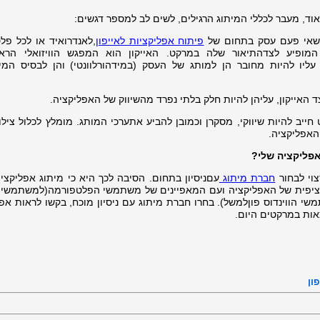
ד, מעבר לכללי המיתוג הרגילים, לשים לב למספר דגשים:
י שאי פעם עסק בתחום של
פיתוח אפליקציות לאייפון
,לאנדרואיד או לכל פל
 המופיע לצדהתיאור שלה במרקט. האייקון הוא המפגש הוויזואלי הרא
ליו להיות מחובר הן למותג של העסק (במידהורלוונטי) והן לבסיס המי
ד האייקון, עליהן להיות חלק בלתי נפרד מהשיווק של האפליקציה.
ייב להיות שיווקי, מסקרן וכמובן להביע אתערכי המותג. מומלץ לכלול צילו
האפליקציה.
פליקציה שלי?
צוי לבחור
חברת מיתוג
עםניסיון בתחום. הסיבה לכך היא כי מיתוג אפליקצי
יפית של האפליקציה ועם המאפיינים של משתמשי הפלטפורמה(למשתמשי ה
 הווינדוס פוןלמשל). בחרו חברת מיתוג עם ניסיון מוכח, בקשו לראות אפל
אות במרקטים היום.
ון