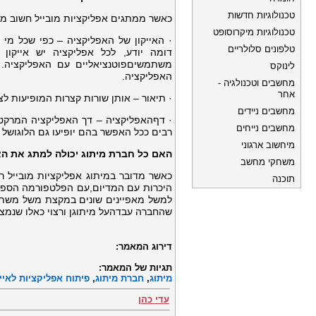
טכנולוגיות חדשות
כאשר ממתגים אפליקציות מובייל חשוב מאו
טכנולוגיות מיקרוסופט
· האייקון של האפליקציה – כפי שכל מ
טלפונים סלולריים
דומה יודע, לכל אפליקציה יש אייקון
משתמשיםפוטנציאליים עם האפליקציה. ע
לינוקס
האפליקציה.
מחשבים וטכנולגיה -
אחר
· תיאור – אותן שורות קצרות המופיעות לצ
מחשבים ניידים
· דףהאפליקציה – דך האפליקציה המרקט ח
מחשבים נייחים
רבים ככל האפשר בהם יופיעו גם הלוגושל 
מיחשוב ארגוני
האם כל חברת מיתוג יכולה למתג את הא
משחקי מחשב
כאשר מדובר במיתוג אפליקציות מובייל ר
תוכנה
היכרות עם המדיום,עם הפלטפורמה הספצ
למשל מאפיינים שונים במקצת משל משתמשי
שהחברה עבדהעל מיתוגן ורצוי כאלו שנמצ
דירוג המאמר:
תגיות של המאמר:
מיתוג
,
חברת מיתוג
,
פיתוח אפליקציות לאייפ
עדי כהן