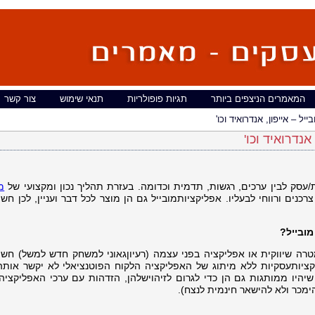
המאמרים הניצפים ביותר
תגיות פופולריות
תנאי שימוש
צור קשר
יל – אייפון, אנדרואיד וכו'
אנדרואיד וכו'
ת/עסק לבין ערכים, רגשות, תדמית וכדומה. בעזרת תהליך נכון ומקצועי של
מ
רכנים ורווחי לבעליו. אפליקציותמובייל גם הן מוצר לכל דבר ועניין, לכן חש
ובייל?
רה שיווקית או אפליקציה בפני עצמה (רעיוןגאוני למשחק חדש למשל) חשו
ציותעסקיות ללא מיתוג של האפליקציה הלקוח הפוטנציאלי לא יקשר אותה
שיהיו ממותגות גם הן כדי לגרום לזיהוישלהן, הזדהות עם ערכי האפליקציה 
מכר ולא להישאר חינמית לנצח).