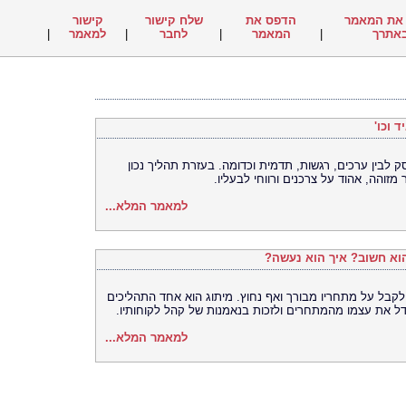
את המאמר
הדפס את
שלח קישור
קישור
אתרך
|
המאמר
|
לחבר
|
למאמר
|
 וכו'
סק לבין ערכים, רגשות, תדמית וכדומה. בעזרת תהליך נכון
מזוהה, אהוד על צרכנים ורווחי לבעליו.
למאמר המלא...
הוא חשוב? איך הוא נעשה?
לקבל על מתחריו מבורך ואף נחוץ. מיתוג הוא אחד התהליכים
ל את עצמו מהמתחרים ולזכות בנאמנות של קהל לקוחותיו.
למאמר המלא...