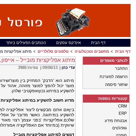
דף הבית
אינדקס עסקים
הכותבים הפעילים ביותר
דף הבית
מחשבים וטכנולוגיה
טלפונים סלולריים
מיתוג אפליקציות מובי
מיתוג אפליקציות מובייל – אייפון, 
לכותבי מאמרים
עדי כהן
09/06/13
צפיות:
3980
|
|
התחבר
הרשמה למערכת
מיתוג הוא 'הדבק' המחזיק בין מוצר/שירו
שחזור סיסמה
מוצר יכול להפוך למוצר מזוהה, אהוד על צ
להשקיע במיתוג נכוןואפקטיבי שלהן.
קטגוריות נוספות
מדוע חשוב להשקיע במיתוג אפליקציות מ
CRM
ביןאם אתם מבקשים ליצור אפליקציה למט
ERP
להשקיע במיתוגה. כאשר מדובר על אפליק
שלכם.אפליקציות 'בפני עצמן' רצוי מאוד 
אבטחת מידע
שיווקית (במיוחד אם האפליקציה אמורהלהי
גאדג'טים
דגשים למיתוג אפליקציות מובייל
חומרה