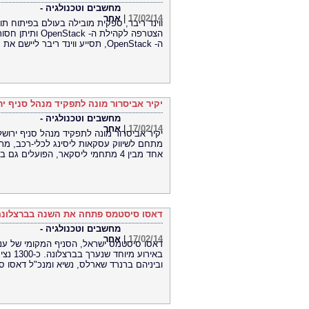
מחשבים וטכנולגיה -
17/02/14
|
אחר
ווינד ריבר, ספקית מובילה בעולם בפיתוח תו
ה- OpenStack, תסייע ווינד ריבר ליישם את תפיסת
יקיר אביסרור מונה לתפקיד מנהל סניף י
מחשבים וטכנולגיה -
17/02/14
|
אחר
יקיר אביסרור מונה לתפקיד מנהל סניף ירוש
מתחם לשיווק עסקאות ליסינג לכלי-רכב, מתחם
אחד מבין 4 מתחמי ליסקאר, הפועלים גם בחיפה, פתח תקוה ובאר שבע.
דאסו סיסטמס פתחה את השנה בברצלונה
מחשבים וטכנולגיה -
17/02/14
|
אחר
באירוע
וביניהם ברנרד שארלס, נשיא ומנכ"ל דאסו ס