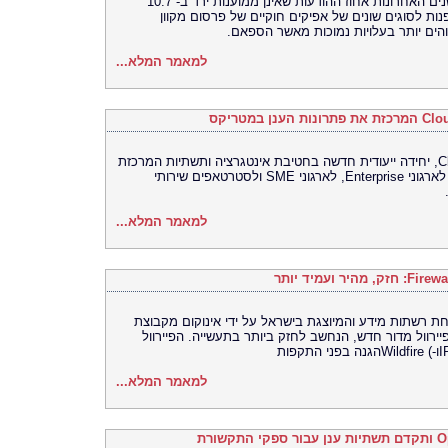
שיעור דואר הזבל ממשיך לצנוח – בשלוש השנים האחרונות אחוז ההודעות שאינן ממוענות ירד ב- 10.7
ות לסוגים שונים של אפיקים חוקיים של פרסום מקוון
והים יותר בעלויות נמוכות מאשר הספאם.
למאמר המלא...
ארתור שמונק, מונה למנהל יחידת CloudZone, יחידה ייעודית חדשה בחטיבת אינטגרציה ותשתיות המרכזת
את פתרונות הענן במטריקס. היחידה מציעה לארגוני Enterprise, לארגוני SME ולסטרטאפים שירותי
למאמר המלא...
 עולמית באבטחת רשתות מידע והמיוצגת בישראל על ידי אינוקום מקבוצת
, השיקה בשבוע שעבר את ה-PA-7050, פיירוול מדור חדש, הנחשב לחזק ביותר בתעשייה. הפיירוול
למאמר המלא...