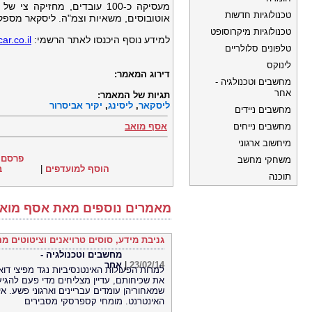
טכנולוגיות חדשות
אוטובוסים, משאיות וצמ"ה. ליסקאר מספק
טכנולוגיות מיקרוסופט
למידע נוסף היכנסו לאתר הרשמי:
ar.co.il
טלפונים סלולריים
לינוקס
דירוג המאמר:
מחשבים וטכנולגיה -
אחר
תגיות של המאמר:
ליסקאר
,
ליסינג
,
יקיר אביסרור
מחשבים ניידים
מחשבים נייחים
אסף מואב
מיחשוב ארגוני
פרסם 
משחקי מחשב
הוסף למועדפים
|
ב
תוכנה
מאמרים נוספים מאת אסף מוא
גניבת מידע, סוסים טרויאנים וציטוטים מ
מחשבים וטכנולגיה -
23/02/14
|
אחר
למרות הפעולות האינטנסיביות נגד מפיצי דו
את שכיחותם, עדיין מצליחים מדי פעם להגיע 
שמאחוריהן עומדים עבריינים וארגוני פשע. א
האינטרנט. מומחי קספרסקי מסבירים