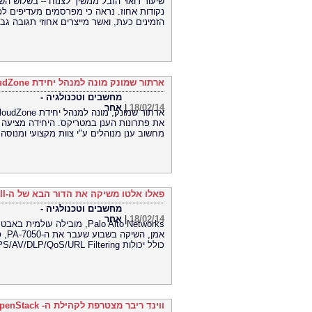
נקודות אחוז. נראה כי מפרסמים מעדיפים לפנ
הזמינים כעת, ואשר מייצרים אחוזי תגובה גב
ארתור שמונק מונה למנהל יחידת CloudZone המרכזת את פתרונות הענן במטריקס
מחשבים וטכנולגיה -
18/02/14
|
אחר
מחשוב ענן מנוהלים ע"י צוות מקצועי ומנוסה.
פאלו אלטו משיקה את הדור הבא של ה-Firewall: חזק, מהיר ועמיד יותר
מחשבים וטכנולגיה -
18/02/14
|
אחר
Palo Alto Networks, מובילה
אמן
כולל יכולות IPS/AV/DLP/QoS/URL Filteringו-) Wildfireהגנה בפני התקפות
ווינד ריבר מצטרפת לקהילת ה- OpenStack ותקדם תשתיות ענן עבור ספקי התקשורת