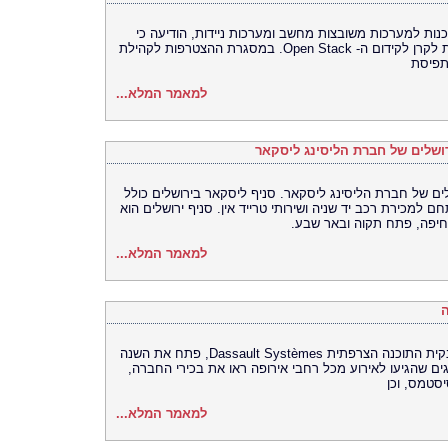
כנות למערכות משובצות מחשב ומערכות ניידות, הודיעה כי
הצטרפה לקהילת ה- OpenStack ותיתן חסות לקרן לקידום ה- Open Stack. במסגרת ההצטרפות לקהילת
למאמר המלא...
רושלים של חברת הליסינג ליסקאר
לים של חברת הליסינג ליסקאר. סניף ליסקאר בירושלים כולל
 למכירת רכב יד שניה ושירותי טרייד אין. סניף ירושלים הוא
למאמר המלא...
דאסו סיסטמס ישראל, הסניף המקומי של ענקית התוכנה הצרפתית Dassault Systèmes, פתח את השנה
 מיוחד שנערך בברצלונה. כ-1300 נציגים שהגיעו לאירוע מכל רחבי אירופה ראו את בכירי החברה,
יסטמס, וכן
למאמר המלא...