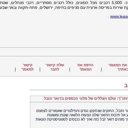
מעסיקה כ-100 עובדים, מחזיקה צי של כ- 5,000 רכבים מכל הסוגים, כולל רכבים מסחריים, רכבי מנהלים, 
ת שירות בפריסה ארצית עם סניפים בחיפה, ירושלים, פתח-תקווה ובאר-שבע.
.
www.leasc
את המאמר
הדפס את
שלח קישור
קישור
אתרך
|
המאמר
|
לחבר
|
למאמר
|
ב
התנ"ך: עולם הצללים של מלווי הכספים בדואר הזבל
אר הזבל, החוקים שנחקקו נגדם והפילטרים שאמורים לצמצם
אל תיבות הדואר שלנו הצעות הלוואה שונות ומשונות
יך מזהים דואר זבל כזה ואיך לא נכנסים לסטטיסטיקת הונאות