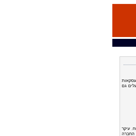
 עסקאות
ין 4 מתחמי ליסקאר, הפועלים גם
ח. עיקר
בינוניים. ליסקאר פועלת בשוק הליסינג מאז 1992. כיום, החברה