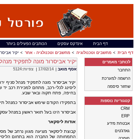
דף הבית
אינדקס עסקים
הכותבים הפעילים ביותר
דף הבית
מחשבים וטכנולוגיה
מחשבים וטכנולגיה - אחר
יקיר אביסר
יקיר אביסרור מונה לתפקיד מנהל
לכותבי מאמרים
אסף מואב
17/02/14
צפיות:
5124
|
|
התחבר
הרשמה למערכת
יקיר אביסרור מונה לתפקיד מנהל סניף יר
שחזור סיסמה
בחיפה, פתח תקוה ובאר שבע.
קטגוריות נוספות
בתפקידו הקודם שימש אביסרור כמנהל תיק
CRM
אביסרור הינו בעל תואר ראשון במנהל עסק
ERP
אודות ליסקאר
אבטחת מידע
גאדג'טים
קבוצת ליסקאר מציעה מגוון נרחב של מסלו
חומרה