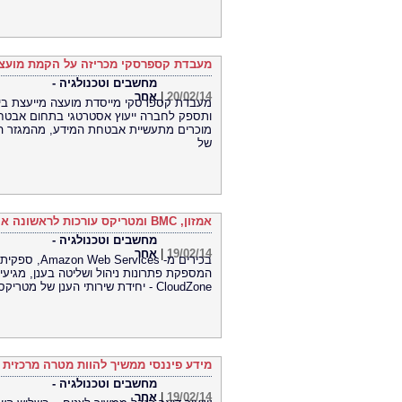
מעבדת קספרסקי מכריזה על הקמת מועצה
מחשבים וטכנולגיה -
20/02/14
|
אחר
מעבדת קספרסקי מייסדת מועצה מייעצת בינ
ותספק לחברה ייעוץ אסטרטגי בתחום אבטחת
מוכרים מתעשיית אבטחת המידע, מהמגזר הציב
של
אמזון, BMC ומטריקס עורכות לראשונה אירוע משותף בישראל
מחשבים וטכנולגיה -
19/02/14
|
אחר
המספקת פתרונות ניהול ושליטה בענן, מגיעים
CloudZone - יחידת שירותי הענן של מטריקס.
מידע פיננסי ממשיך להוות מטרה מרכזית ש
מחשבים וטכנולגיה -
19/02/14
|
אחר