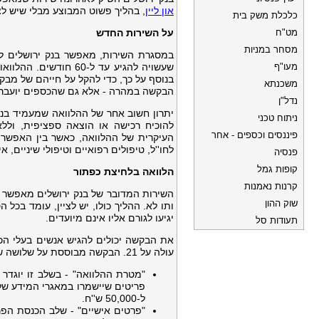
און ליין
, בהליך פשוט המבוצע מבלי שיש ל
כלכלת משק בית
מט"ח
על השירות החדש
מסחר במניות
מעו"ף
שעשויה להגיע עד ל-60
בנוסף על כך, כדי להקל על חייהם של מבק
משכנתא
הבקשה במהרה - אלא גם שהכספים יועברו,
נדל"ן
יתרון חשוב אחר של ההלוואה שמעמיד בנק
ניתוח טכני
להוכיח רכישה או הוצאה ספציפית, ול
פיננסים וכספים - אחר
העיקרית של ההלוואה, כאשר בין האפשרוי
לחו''ל, טיפולים רפואיים וטיפולי שיניים, 
פנסיה
קופות גמל
הלוואה בלחיצת כפתור
קרנות נאמנות
השירות המדובר של בנק ירושלים מאפשר 
שוק ההון
ותו לא. ההליך כולו, יש לציין, עומד בכ
יגיעו לגורם אליו אינם מיועדים.
תעודות סל
את הבקשה יכולים להגיש אנשים בעלי הכ
עולה על 21. הבקשה מבוססת על שלושה שלבים עיקריים, אשר ניתן לצלוח אותם תוך מספר דקות ספורות:
"מטרת ההלוואה" - בשלב זו יוגדר
ל-50,000 ש''ח.
"פרטים אישיים" - שלב הכנסת הפר