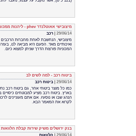
(121 כ''ס), אשר מקבל על עצמו, מעבר להנעת הגלגלים, גם תפקיד של מחולל חשמלי לטעינת הסוללה.
מיצובישי אאוטלנדר phev - ליהנות ממכונית נפלאה
29/06/14
|
רכב
מיצובישי, הנחשבת לאחת מחברות הרכבים הב
המכוניות פורצות הדרך שניתן למצוא כיום.
ביטוח רכב - למה לשים לב
29/06/14
|
ביטוח רכב
כמו כל מוצר ביטוחי אחר, גם ביטוח רכב נח
בארץ. ביטוח רכב מציע למבוטחים כיסויים בי
הנהג שבו או נוסעיו. אם אתם מעוניינים לרכו
לקרוא את המאמר הבא.
בנק ירושלים משיק שירות קבלת הלוואות או
29/06/14
|
הלוואות