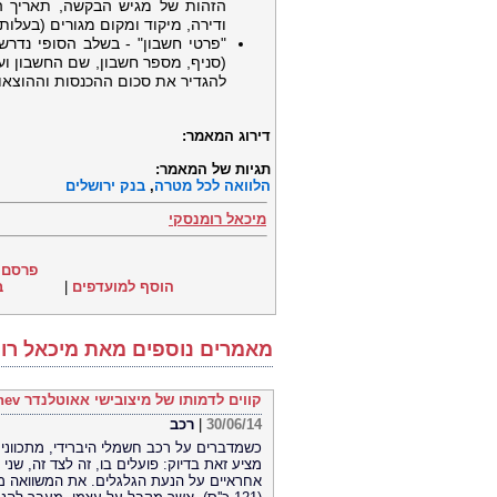
הזהות של מגיש הבקשה, תאריך הל
ודירה, מיקוד ומקום מגורים (בעלות
"פרטי חשבון" - בשלב הסופי נדרש
(סניף, מספר חשבון, שם החשבון ועו
להגדיר את סכום ההכנסות וההוצאו
דירוג המאמר:
תגיות של המאמר:
הלוואה לכל מטרה
,
בנק ירושלים
מיכאל רומנסקי
פרסם 
הוסף למועדפים
|
ב
מאמרים נוספים מאת מיכאל רו
קווים לדמותו של מיצובישי אאוטלנדר phev
30/06/14
|
רכב