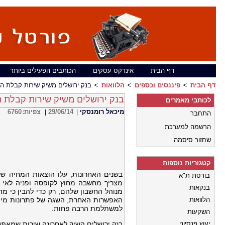
דף הבית
אינדקס עסקים
הכותבים הפעילים ביותר
דף הבית
פיננסים וכספים
הלוואות
בנק ירושלים משיק שירות קבלת הלו
בנק ירושלים משיק שירות קבלת הל
לכותבי מאמרים
מיכאל רומנסקי
29/06/14
צפיות:
6760
|
|
התחבר
הרשמה למערכת
שחזור סיסמה
קטגוריות נוספות
בשנים האחרונות, עלו הוצאות המחיה ש
בורסת ת"א
מצריך מחשבה מחוץ לקופסה ופניה לאי אי
בנקאות
מנוהל החשבון שלהם, רק כדי להבין כי מד
הלוואות
האפשרות האחרת, השגה של פתרונות מימון
למשתלמת הרבה פחות.
השקעות
יעוץ פנסיוני
בנק ירושלים השיק לאחרונה שירות שמאפש