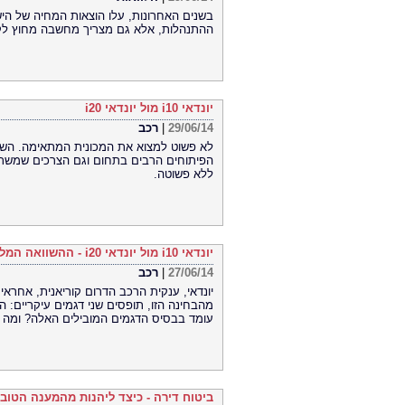
בשנים האחרונות, עלו הוצאות המחיה של ה
ההתנהלות, אלא גם מצריך מחשבה מחוץ לקופס
יונדאי i10 מול יונדאי i20
29/06/14
|
רכב
לא פשוט למצוא את המכונית המתאימה. השפע 
הפיתוחים הרבים בתחום וגם הצרכים שמשתנ
ללא פשוטה.
יונדאי i10 מול יונדאי i20 - ההשוואה המלאה
27/06/14
|
רכב
יונדאי, ענקית הרכב הדרום קוריאנית, אחרא
עומד בבסיס הדגמים המובילים האלה? ומה 
ביטוח דירה - כיצד ליהנות מהמענה הטוב 