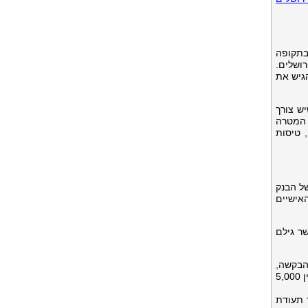
ש''ח, בריבית משתנה ובתקופה
ירושלים.
גיש את
יש צורך
 המטרה
 טיסות
ל הבנק
אישיים
ר גילם
הבקשה,
פריטים שיישמרו במאגרי המידע של הבנק. זהו השלב בו מוגדר סכום ההלוואה הספציפית, שיכול, כאמור, לנוע בין 5,000
 תעודת