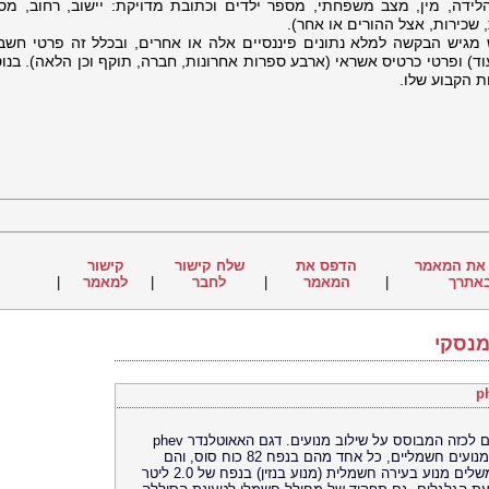
ידה, מין, מצב משפחתי, מספר ילדים וכתובת מדויקת: יישוב, רחוב, מס
, שכירות, אצל ההורים או אחר).
 מגיש הבקשה למלא נתונים פיננסיים אלה או אחרים, ובכלל זה פרטי חשבו
ד) ופרטי כרטיס אשראי (ארבע ספרות אחרונות, חברה, תוקף וכן הלאה). בנוס
ת הקבוע שלו.
את המאמר
הדפס את
שלח קישור
קישור
אתרך
|
המאמר
|
לחבר
|
למאמר
|
מנסקי
כשמדברים על רכב חשמלי היברידי, מתכוונים לכזה המבוסס על שילוב מנועים. דגם האאוטלנדר phev
מציע זאת בדיוק: פועלים בו, זה לצד זה, שני מנועים חשמליים, כל אחד מהם בנפח 82 כוח סוס, והם
אחראיים על הנעת הגלגלים. את המשוואה משלים מנוע בעירה חשמלית (מנוע בנזין) בנפח של 2.0 ליטר