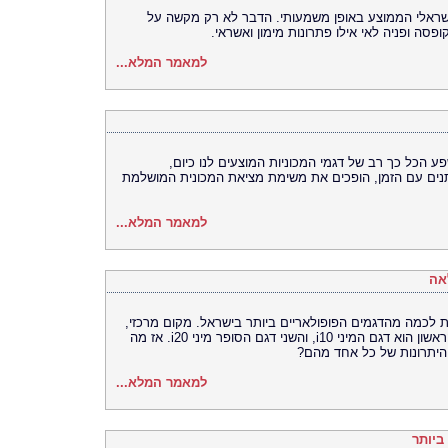
ישראלי הממוצע באופן משמעותי. הדבר לא רק מקשה על
ה ופניה לאי אילו פתרונות מימון ואשראי.
למאמר המלא...
הכל כך רב של דגמי המכוניות המוצעים לנו כיום,
ים עם הזמן, הופכים את משימת מציאת המכונית המושלמת
למאמר המלא...
ית לכמה מהדגמים הפופולאריים ביותר בישראל. מקום מרכזי,
מהבחינה הזו, תופסים שני דגמים עיקריים: הראשון הוא דגם המיני i10, והשני דגם הסופר מיני i20. אז מה
היתרונות של כל אחד מהם?
למאמר המלא...
ביותר