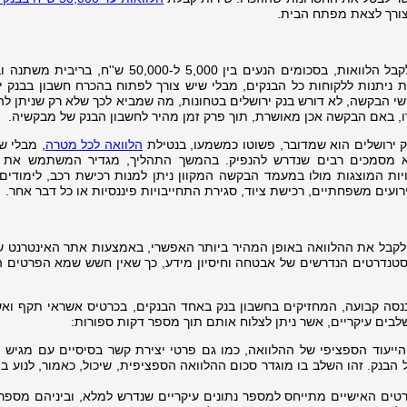
צורך לצאת מפתח הבית.
במסגרת השירות, מאפשר בנק ירושלים לקבל הלוואות, בסכומים הנעים בין 5,000 ל-50,000 
 חודשים. ההלוואות ניתנות ללקוחות כל הבנקים, מבלי שיש צורך לפתוח בהכרח חשבון בבנק 
שי הבקשה, לא דורש בנק ירושלים בטחונות, מה שמביא לכך שלא רק שניתן לה
 באם הבקשה אכן מאושרת, תוך פרק זמן מהיר לחשבון הבנק של מבקשיה.
 ירושלים הוא שמדובר, פשוטו כמשמעו, בנטילת
הלוואה לכל מטרה
, מבלי ש
לא מסמכים רבים שנדרש להנפיק. בהמשך התהליך, מגדיר המשתמש את
ות המוצגות מולו במעמד הבקשה המקוון ניתן למנות רכישת רכב, לימודים,
אירועים משפחתיים, רכישת ציוד, סגירת התחייבויות פיננסיות או כל דבר אחר.
לקבל את ההלוואה באופן המהיר ביותר האפשרי, באמצעות אתר האינטרנט ש
ל הסטנדרטים הנדרשים של אבטחה וחיסיון מידע, כך שאין חשש שמא הפרטים ה
נסה קבועה, המחזיקים בחשבון בנק באחד הבנקים, בכרטיס אשראי תקף ואש
 הייעוד הספציפי של ההלוואה, כמו גם פרטי יצירת קשר בסיסיים עם מגיש 
טים האישיים מתייחס למספר נתונים עיקריים שנדרש למלא, וביניהם מספר