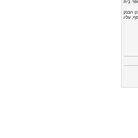
פר בית
ן הבנק
ף, עליו