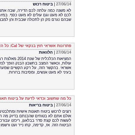
27/06/14
|
ביטוח רכוש
לא משנה כמה עלתה לכם הדירה, שבה אתם מ
לכם לא מעט וגם עולים לא מעט כסף. במיוח
שבהם נגרם נזק הן לתכולה שבבית והן למבנ
פתרונות אשראי חוץ בנקאי של Cal: כל האפשרויות
27/06/14
|
הלוואות
המציאות הכלכלי
עולות, וכאשר המצב בחשבון הבנק הופך לנזי
אשראי. בהקשר הזה, על רקע הקשיים שמערי
בעיני לא מעט אנשים, ומסיבות ברורות.
כל מה שחשוב וכדאי לדעת על ביטוח תאונ
27/06/14
|
ביטוח בריאות
רוצים לרכוש ביטוח תאונות אישיות ומתלבטי
אולם אתם לא בטוחים שהבנתם בדיוק מה הוא 
לעשות לכם קצת סדר בבלאגן, ריכזנו עבורכ
הביטוח הזה. אז, קדימה, קחו נייר ועט ורשמ