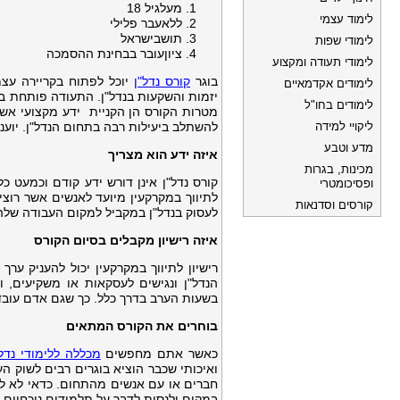
מעלגיל 18
לימוד עצמי
ללאעבר פלילי
תושבישראל
לימודי שפות
ציוןעובר בבחינת ההסמכה
לימודי תעודה ומקצוע
בוגר
קורס נדל"ן
יוכל לפתוח בקריירה עצמ
לימודים אקדמאיים
יזמות והשקעות בנדל"ן. התעודה פותחת בפ
לימודים בחו"ל
מטרות הקורס הן הקניית ידע מקצועי אשר
ליקויי למידה
להשתלב ביעילות רבה בתחום הנדל"ן. יוענ
מדע וטבע
איזה ידע הוא מצריך
מכינות, בגרות
קורס נדל"ן אינן דורש ידע קודם וכמעט כ
ופסיכומטרי
לתיווך במקרקעין מיועד לאנשים אשר רוצ
קורסים וסדנאות
לעסוק בנדל"ן במקביל למקום העבודה שלהם
איזה רישיון מקבלים בסיום הקורס
רישיון לתיווך במקרקעין יכול להעניק ע
הנדל"ן ונגישים לעסקאות או משקיעים, ו
בשעות הערב בדרך כלל. כך שגם אדם עובד
בוחרים את הקורס המתאים
כאשר אתם מחפשים
מכללה ללימודי נדל
ואיכותי שכבר הוציא בוגרים רבים לשוק ה
חברים או עם אנשים מהתחום. כדאי לא ל
במקום ולנסות לדבר על תלמידים נוכחיים