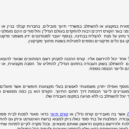
אית במקצוע או להשתלב במשרדי תיווך מובילים, בחברות קבלני בניין או 
ני בוגר הקורס דרכים רבות להתקדם בעולם הנדל"ן והלימודים הינם מומלצים
 נחוץ על מנת להצליח בבחינה, בנוסף יועבר לסטודנטים ידע משפטי פרקטי 
קו גם כלים פרקטיים נוספים לפעילות בשטח מתווך מקרקעין.
ל אחד יכול להירשם אליו. קורס ההכנה למבחן רשם המתווכים שנועד להוצאת 
ים להשתלב בשוק העבודה בתחום הנדל"ן, להחליט על הסבה מקצועית, או לח
 ולייצר הכנסה נוספת.
רך מוסף ואפילו יתרון משמעותי לאנשים בעלי מקצועות חופשיים אשר פועלים
מעוניינים לייצר הכנסות דרך תחום התיווך. הקורס הוא בן כמה מפגשים ו
 יוכל להשתלב בו ללא פגיעה במקום העבודה שלו.
ן
אשר בה מעבירים קורס נדל"ן או
קורס תיווך
כדאי מאוד לפנות לבית ספר
עבודה. המלצות על בתי ספר כאלו ניתן למצוא ברשת האינטרנט וניתן גם להת
לכת ולהירשם במקום הראשון שאתם מוצאים, ובכל מקרה לקיים לפחות שתי 
. לאחר שנרשמתם כדאי שלא להחסיר שיעורים ולעמוד בכל המטלות.