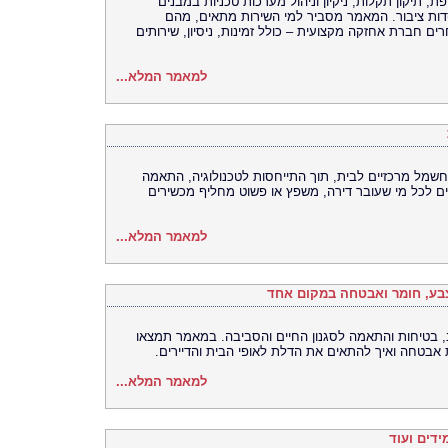
תיקון תקלות, ניקיון וניהול מערכות טכניות במבנים
סדות ציבור. המאמר מסביר למי השירות מתאים, מהם
ים חברת אחזקה מקצועית – כולל זמינות, ניסיון, שירותים
למאמר המלא...
 חשמל מרכזיים לבית, תוך התייחסות לטכנולוגיה, התאמה
אים לכל מי שעובר דירה, משפץ או פשוט מחליף מכשירים
למאמר המלא...
 צבע, חומר ואבטחה במקום אחד
ב, בטיחות והתאמה לסגנון החיים והסביבה. במאמר תמצאו
אבטחה ואיך להתאים את הדלת לאופי הבית והדיירים.
למאמר המלא...
ידים ועוד