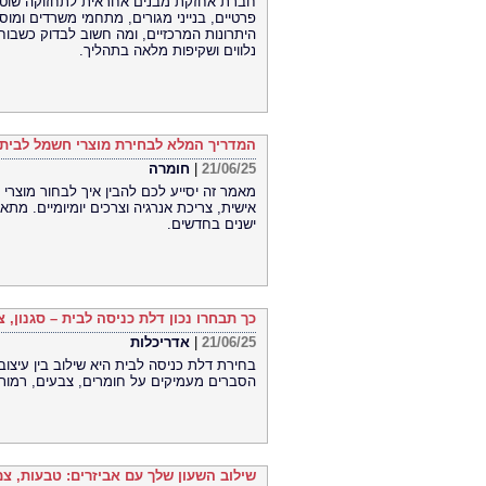
חברת אחזקת מבנים אחראית לתחזוקה שוטפת, 
פרטיים, בנייני מגורים, מתחמי משרדים ומו
היתרונות המרכזיים, ומה חשוב לבדוק כשבוחר
נלווים ושקיפות מלאה בתהליך.
המדריך המלא לבחירת מוצרי חשמל לבית
21/06/25
|
חומרה
מאמר זה יסייע לכם להבין איך לבחור מוצרי
אישית, צריכת אנרגיה וצרכים יומיומיים. מת
ישנים בחדשים.
כך תבחרו נכון דלת כניסה לבית – סגנון,
21/06/25
|
אדריכלות
בחירת דלת כניסה לבית היא שילוב בין עיצו
הסברים מעמיקים על חומרים, צבעים, רמות 
שילוב השעון שלך עם אביזרים: טבעות, צמ