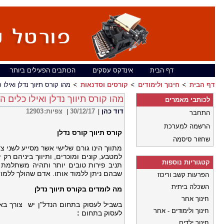
דף הבית
אינדקס עסקים
הכותבים הפעילים ביותר
דף הבית
חינוך ולימודים
קורסים וסדנאות
מהו קורס תיווך נדלן ואילו
מהו קורס תיווך נדלן ואילו כלים ה
לכותבי מאמרים
דוד כהן
30/12/17
צפיות:
12903
|
|
התחבר
הרשמה למערכת
קורס תיווך קורס נדלן
שחזור סיסמה
מתווך הינו גורם שלישי אשר מסייע לשני 
למטבע, קונים ומוכרים, ותיווך ביניהם ר
קטגוריות נוספות
תניב פירות טובים יותר ותהיה משתלמת י
שבהם ניתן ללמוד אותו. אדם שהולך ללמוד
הפרעות קשב וריכוז
השכלה ביתית
מה לומדים בקורס תיווך נדלן
חינוך אחר
בשביל לעסוק בתחום הנדל"ן יש צורך בא
חינוך ולימודים - אחר
לעסוק בתחום
:
חינוך ילדים