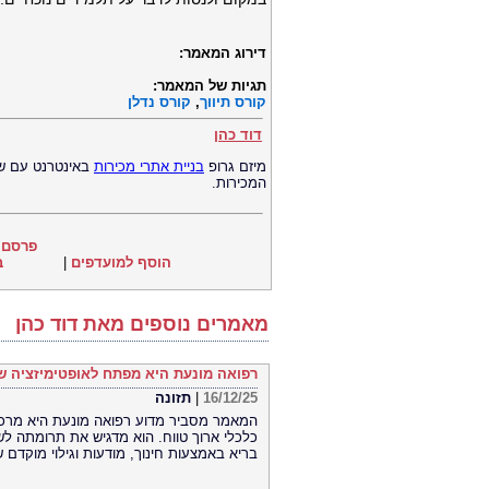
דירוג המאמר:
תגיות של המאמר:
קורס תיווך
,
קורס נדלן
דוד כהן
מיזם גרופ
בניית אתרי מכירות
באינטרנט עם שי
המכירות.
פרסם 
הוסף למועדפים
|
ב
מאמרים נוספים מאת דוד כהן
רפואה מונעת היא מפתח לאופטימיזציה ש
16/12/25
|
תזונה
המאמר מסביר מדוע רפואה מונעת היא מרכיב
כלכלי ארוך טווח. הוא מדגיש את תרומתה לש
בריא באמצעות חינוך, מודעות וגילוי מוקדם 