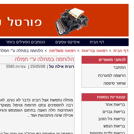
דף הבית
אינדקס עסקים
הכותבים הפעילים ביותר
דף הבית
רפואה ובריאות
רפואה משלימה
הלוחמה במחלה ע"י חמלה
הלוחמה במחלה ע"י חמלה
לכותבי מאמרים
רונית אילה טל
25/05/08
צפיות:
5585
|
|
התחבר
הרשמה למערכת
שחזור סיסמה
קטגוריות נוספות
מחלה נתפשת אצל רובינו כדבר לא נעים, לא 
בריאות אחר
רבה לתסמינים ונתנו תרופות וטיפול ממוקד 
האחרונות חלה האצה בתחום הגופנפש והגישה 
בריאות גברים
אכילה שינה והתנהגות ועוד...
בריאות גיל הזהב
בריאות הנפש
בריאות ילדים ותינוקות
במאמר זה אתייחס כפי שבד"כ אני נוטה אל הפ