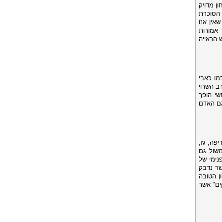
ן מדויק
 הסוכרת
אין אנו
 אמורות
 הראייה
מו כאבי
ב השרוי
שי הופך
גם האדם
יפה, גז,
משול גם
נימי של
שר נדבק
ן הטובה
ים" אשר