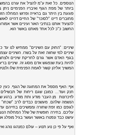
הנוספים. כל זאת ע"מ להציל את עורנו בהמשך 
ביותר של מפת הגוף ואיבריו הפנימיים ניתן
פוגעת בין היתר גם בראייה ופרוש המחלה ה
מחוברים דיינו "לסוכר" של החיים דהיינו לאו
להצעיד אותנו בנתיבי האור ועיניים אשר אמור
החשוב כ"כ לכל אחד מאתנו באשר הוא.
שיניים
: "החוק עם השיניים" ממחיש לנו עד כמ
שיניים למי שחווה זאת על בשרו. השיניים עצמן
בגוף האדם אשר גורם לחריקת שיניים ולצחצו
להיות בעת שנפגוש אדם מסוג זה. שיניים ברי
המשויך אליהן קשור לאמת הפנימית שלו ולנטיו
אף
: האף מסמל את המחוגה של הגוף. כעין ק
חנק ועוד... כמובן שגם ריחות של תבשילים 
לזיכרונות
מן העבר מודע ותת מודע. ברגע ש
הנשמה שלהם. מעשנים כבדים לרב "שכחו" לה
לגופם כמו זפת שחורה וממשיכים בחייהם עד 
עליכם. בחירה חופשית של שלל המחלות הנובעו
עישנו כבד ונפטרו באושר ועושר בגיל מופלג 
ואף על פי כן נוע תנוע – עולם כמנהגו נוהג ו