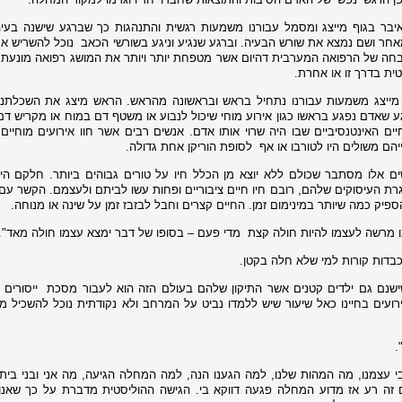
בר בגוף מייצג ומסמל עבורנו משמעות רגשית והתנהגות כך שברגע שישנה בעי
אחר ושם נמצא את שורש הבעיה. וברגע שנגיע וניגע בשורשי הכאב
נוכל להשריש א
שבחה של הרפואה המערבית דהיום אשר מטפחת יותר ויותר את המושג רפואה מונעת
סטית בדרך זו או אחרת.
בר מייצג משמעות עבורנו נתחיל בראש ובראשונה מהראש. הראש מיצג את השכלתנו
ברגע שאדם נפגע בראשו כגון אירוע מוחי שיכול לנבוע או משטף דם במוח או מקריש דם
יים האינטנסיביים שבו היה שרוי אותו אדם. אנשים רבים אשר חוו אירועים מוחיים 
הם משולים היו לטורבו או אף
לסופת הוריקן אחת גדולה.
ם אלו מסתבר שכולם ללא יוצא מן הכלל חיו על טורים גבוהים ביותר. חלקם היו
 העיסוקים שלהם, רובם חיו חיים ציבוריים ופחות עשו לביתם ולעצמם. הקשר עם
פיק כמה שיותר במינימום זמן. החיים קצרים וחבל לבזבז זמן על שינה או מנוחה.
ו מרשה לעצמו להיות חולה קצת
מדי פעם – בסופו של דבר ימצא עצמו חולה מאד".
כבדות קורות למי שלא חלה בקטן.
ן שישנם גם ילדים קטנים אשר התיקון שלהם בעולם הזה הוא לעבור מסכת
ייסורים
ועים בחיינו כאל שיעור שיש ללמדו נביט על המרחב ולא נקודתית נוכל להשכיל מן
.
 עצמנו, מה המהות שלנו, למה הגענו הנה, למה המחלה הגיעה, מה אני ובני ביתי
ם זה רע אז מדוע המחלה פגעה דווקא בי. הגישה ההוליסטית מדברת על כך שאנו