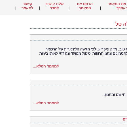
את המאמר
הדפס את
שלח קישור
קישור
אתרך
|
המאמר
|
לחבר
|
למאמר
|
ה טל
טוב, מזיק ומפריע. לפי הגישה הליניארית של הרפואה
מינים ונתנו תרופות וטיפול ממוקד ונקודתי לאותן בעיות
למאמר המלא...
י שם ומתנוון.
למאמר המלא...
ים