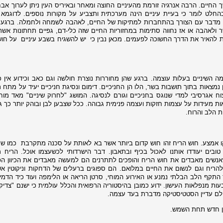
החיים. הרבה אנרגיה זורמת מהעיניים החוצה ומאחר ובאיריס העין ניתן לערוך אבחו
 בהחלט לומר כי בעיית עיניים הינה מערכתית ותצביע על מקורות נוספים. לדוגמא
זו מדבר עם הצורך בהתחברות למתיקות של החיים, לאהבה לשמחה ולחמלה. ברגע ש
שר ולאהבה או אז נחווה סתימות במחזוריות החיים שזה כלי-דם, גפיים תחתונות אשר
ות להאיר את הדרך החשוכה לפעמים. מכאן נבין כי
יש להשגיח בשבע עיניים
על חוש
ה השיניים בעלות עוצמה. ברגע שהן מחוררות נוצרת חולשה וגם כאב וכידוע אין כ
 נמצאות בתוך תושבות בשר, הלו הן החניכיים. דימום ונסיגת חניכיים יעיד על מתח ר
ח אגרסיבי למדי שנוגס בחניכיים וגורם לנסיגה. המושג "לחרוק שיניים" מאד מוח
אות מעידות על עצמות חזקות ועצמה פנימית גבוהה. ככל שצבען לבן ובוהק יותר כך 
ת הלב והרוח.
ו אמצע. חוש הריח זהו חוש קדום ביותר אשר בא לאותת על סכנה מתקרבת
כמו שר
טובים יעודדו אותנו לאכול בכיף ובתאבון. דבר הישרדותי לכשעצמו אוכל. הריח 
אנשים מאבדים את חוש הריח והופכים לתתרנים הם למעשה מאבדים את הכיוון הפ
ריח וגם לנשום את החיים במלואם. הם ספוגים ברעלים של הדחקות וניקוטין א
התקף הלב הבלתי נמנע או האירוע המוחי, סרטן הריאה או הלימפה ועוד כיד הדמיו
ת מנפלאות העישון. ידוע כמובן בהיסטוריה הרפואית והכלל עולמית כי ישנם "צדיק
אולם עדיין הסטטיסטיקה מדברת בעד עצמה.
אין חדש תחת השמש.