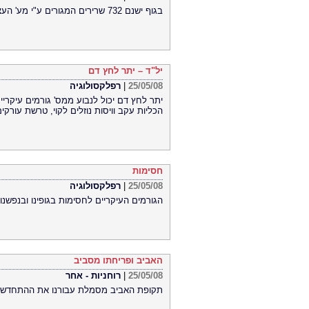
בגוף ישנם 732 שרירים המגורים ע"י מע' העצבים. השלב השלישי אחרי העצמות והגידים הוא השרירים.
יל"ד – יתר לחץ דם
25/05/08
|
רפלקסולוגיה
יתר לחץ דם יכול לנבוע ממס' גורמים עיקרי
הכליות עקב וויסות נוזלים לקוי, טרשת עורקים 
חסימות
25/05/08
|
רפלקסולוגיה
הגורמים העיקריים לחסימות בגופינו ובנפשנו
האביב ופריחתו מסביב
25/05/08
|
רוחניות - אחר
תקופת האביב מסמלת עבורנו את ההתחדשות