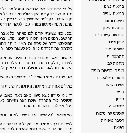
בריאות נשים
על פי האסכולה של הרפואה המשלימה כל אי
בריאות עיניים
מסוים יש לבדוק את הפן ההוליסטי קודם כל מ
מן השורש.
רק לפני שאמשיך ברצוני לציין ב
דיאטה ותזונה
נותנת מינוף (מלשון מנוף) וגיבוי לגישה ההולי
הפסקת עישון
ובכן, כפי שציינתי קודם לכן מאחר וכל אי
הפרעות קשב וריכוז
החושים, הפנים היופי הקורן מתוכנו ועוד... 
הריון ולידה
ההוליסטי ידבר על פסק זמן רציני ביותר מהח
לעצמם את הקרדיט לנוח ולא לעשות כלום. חיי
השמנת יתר
התמכרויות
מניסיוני כאשר עבדתי בבית החולים עם אנשי
לעבודה, חלקם טסו הרבה סביב העולם במסגרת
מחלות לב
היה מהם והלאה. המוטו שלהם היה כי צריך להס
מיניות ובריאות מינית
ישנו פתגם עממי האומר: "כי מי שאף פעם אינ
ניתוחים פלסטיים
נשירת שיער
במילים אחרות, המחלות הגדולות הרציניות וה
ספא
ידוע לי כי זהו נושא טעון וכואב מאד וכמוב
סרטן
טיפולים לצד המחלה. אולם באם נתייחס לאיר
ואולי אף לתרום ולהיתרם ממנו.
פיזיולוגייה
קוסמטיקה וטיפוח
כפי שנאמר "כל שיעור פותח שער למחר חדש"
רכיבה טיפולית
לעיתים דרך המחלה אנו מקבלים תובנות לגבי
רפואה
מכך. מה הטוב שאני בוחר להכניס לחיי. וא