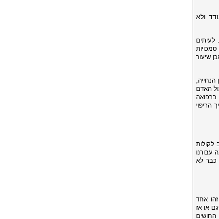
דד ולא
 לעיתים
סמכויות
ן שיעור
הנחייה,
ול האדם
 ברפואה
 הריפוי
 לקולות
ה עבורנו
 כבר לא
זהו אחד
גם או אז
החושים