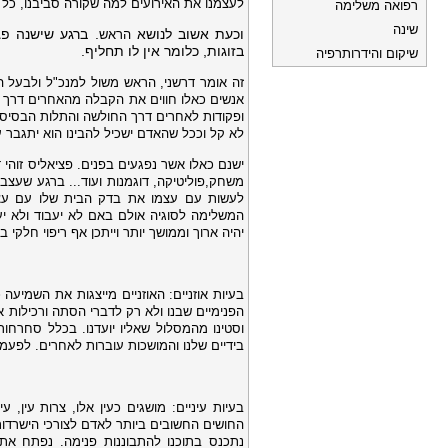
לעצמנו את האירועים למה שקורה סביבנו, כל 
רפואה משלימה
שינה
וכעת אשוב לנושא
. ברגע שישנה פג
הראש
בזוגות, כלומר אין לו תחליף.
שיקום והידרותרפיה
זה אומר דרשני, הראש משול למנכ"ל ולבעל הב
אנשים כאלו חווים את הקבלה מהאחרים דרך 
ופקודות לאחרים דרך החולשה והתלות הבסיסית 
לא קל וככל שהאדם ישכיל להבינו הוא יתגבר 
ישנם
כאלו
אשר
נפגעים בפנים
. פציאליס זוהי
משחק,פוליטיקה, דוגמנות ועוד... ברגע שעצ
לעשות עם עצמו את בדק הבית שלו עם עצמו
המשלימה לסוגיה אולם באם לא יעבוד ולא יע
יהיה ארוך וממושך יותר וייתכן אף ריפוי חלקי 
בעיות
אוזניים
: האוזניים מייצגות את השמיעה 
הפנימיים שבנו ולא רק לדברי הסתה ורכילות 
וסטינו מהמסלול שאליו יועדנו. בכלל סחרחורו
בידיים שלנו והמושכות עוברות לאחרים. לפעמ
בעיות
עיניים
: מושגים כעין אלו, צרות עין, 
החושים החשובים ביותר לאדם לצורכי הישרדות
נתכנס בתוכנו להתבוננות פנימה. נפתח את