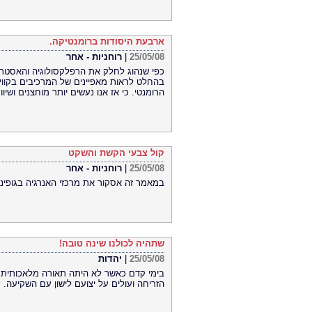
ארבעת היסודות ברומנטיקה.
25/05/08
|
רוחניות - אחר
כפי שנהוג לחלק את הרפלקסולוגיה והאסטרולו
בהחלט לראות מאפיינים של המרכיבים בקווי ה
הרומנטי. כי אז אנו נעשים יותר מוחצנים ושיו
קול צבעי הקשת והשקט
25/05/08
|
רוחניות - אחר
במאמר זה אסקור את מרכזי האנרגיה בגופינו 
שתהיה לכולנו שינה טובה!
25/05/08
|
יהדות
בימי קדם כאשר לא היתה תאורה מלאכותית ו
הזריחה ועולים על יצועם לישון עם השקיעה.