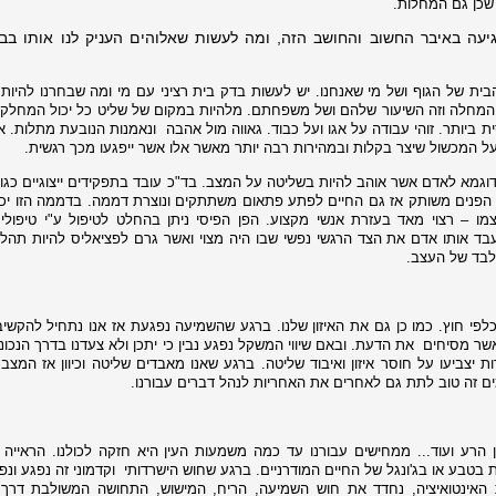
שכן גם המחלות.
יעה באיבר החשוב והחושב הזה, ומה לעשות שאלוהים העניק לנו אותו בבו
ית של הגוף ושל מי שאנחנו. יש לעשות בדק בית רציני עם מי ומה שבחרנו להיות.
המחלה וזה השיעור שלהם ושל משפחתם. מלהיות במקום של שליט כל יכול המחלק 
ביותר. זוהי עבודה על אגו ועל כבוד. גאווה מול אהבה
ונאמנות הנובעת מתלות. אכ
על המכשול שיצר בקלות ובמהירות רבה יותר מאשר אלו אשר ייפגעו מכך רגשית.
 דוגמא לאדם אשר אוהב להיות בשליטה על המצב. בד"כ עובד בתפקידים ייצוגיים כגון 
ב הפנים משותק אז גם החיים לפתע פתאום משתתקים ונוצרת דממה. בדממה הזו יכ
 – רצוי מאד בעזרת אנשי מקצוע. הפן הפיסי ניתן בהחלט לטיפול ע"י טיפולי
בד אותו אדם את הצד הרגשי נפשי שבו היה מצוי ואשר גרם לפציאליס להיות תהליך
בלבד של העצב.
כלפי חוץ. כמו כן גם את האיזון שלנו. ברגע שהשמיעה נפגעת אז אנו נתחיל להקשיב
אשר מסיחים
את הדעת. ובאם שיווי המשקל נפגע נבין כי יתכן ולא צעדנו בדרך הנכונ
ת יצביעו על חוסר איזון ואיבוד שליטה. ברגע שאנו מאבדים שליטה וכיוון אז המצב
ים זה טוב לתת גם לאחרים את האחריות לנהל דברים עבורנו.
עין הרע ועוד... ממחישים עבורנו עד כמה משמעות העין היא חזקה לכולנו. הראייה 
 בטבע או בג'ונגל של החיים המודרניים. ברגע שחוש הישרדותי
וקדמוני זה נפגע ונפ
 האינטואיציה, נחדד את חוש השמיעה, הריח, המישוש, התחושה המשולבת דרך 