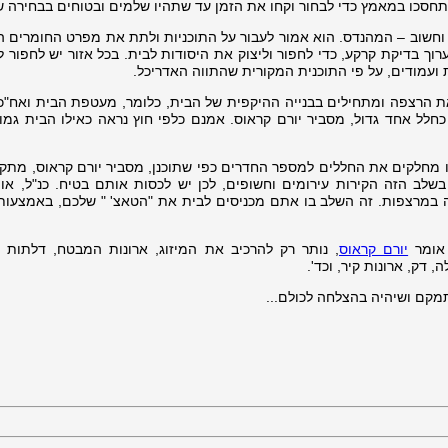
חסכו במאמץ כדי לבחור וקחו את הזמן עד שתהיו שלמים ובטוחים בבחירה ש
וחשוב – המהנדס. הוא אמור לעבור על התוכניות ולתת את מפרט החומרים ה
ערוך בדיקת קרקע, כדי לחפור וליצוק את היסודות לבית. בכל אזור יש לחפור 
 ועמודים, על פי התוכנית המקורית שהתווה האדריכל.
את הרצפה ומתחילים בבנייה ההיקפית של הבית, כלומר, מעטפת הבית ואח"כ
חלל אחד גדול, מסביר יורם קראוס. אמנם כלפי חוץ נראה כאילו הבית גמור
ו מחלקים את החללים למספר החדרים כפי שתוכנן, מסביר יורם קראוס, מתקי
 בשלב הזה הקירות עירומים וחשופים, לכן יש לכסות אותם בטיח. כנ"ל, אומ
במרצפות. זה השלב בו אתם מכניסים לבית את "הטאצ' " שלכם, באמצעות
 אומר
יורם קראוס
, נותר רק להרכיב את המיזוג, ארונות המבטח, דלתות וח
 דק, ארונות קיר, וכד'.
תמקם ושיהיה בהצלחה לכולם...