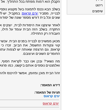
הקבלן הוא דמות מפתח בכל התהליך. אל ת
ריהוט
בשלב הבא נכנס לתמונה בעל מקצוע נוסף 
שיפוצים
לבנייה, מסביר
יורם קראוס
. במקביל, יש ל
שונים וכל בית דורש מספר שונה של יסודות
לאחר שיצקנו את היסודות לבית, יוצקים 
התקרה. בשלב הזה הבית עומד על תילו, כ
העבודה רק התחילה.
מכאן ממשיכים לבנייה בפנים הבית. עכשי
קווי ונקודות החשמל, את הביוב. זכרו כי
קראוס, גם הרצפה שאותה יש לצפות עתה 
החומרים השונים ועיצובם.
מה נשאר? ובכן אנו כבר לקראת הסוף,
ואלמנטים נוספים אותם ביקשנו, כמו פרגולה,
זהו! הבית מוכן ומזומן, אפשר להיכנס ולה
דירוג המאמר:
תגיות של המאמר:
יורם קראוס
יורם קראוס