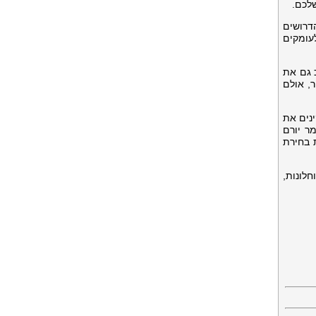
לכם.
דרושים
לעומקים
 גם את
, אולם
נים את
ר יורם
 בחירת
לונות,