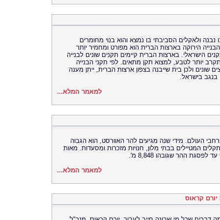
נבנה ולאקלים הסביבתי בו נמצא והוא בנוי מחומרים
בנייה הירוקה בארצות הברית הוא מפורט ומחמיר יותר
נים הישראלי. בארצות הברית קיימים תקנים שונים לבנייה
קרב יותר לטבע, למצוא תקן מתאים. לפי תקני הבנייה
ם שונים ולכן בית שייבנה בצפון ארצות הברית, ייתן מענה
 בנגב בישראל.
למאמר המלא...
חבי העולם. מידי שנה מגיעים להר האוורסט, הוא הגבוה
רך אל ההר נתקלים המטיילים בבתי מלון, חנויות מזכרות ומסעדות. מאות
סגת ההר שגובהו 8,848 מ'.
למאמר המלא...
יורם קראוס
ה דברים שכל מי שבונה חייב לעבור. יורם קראוס, מנכ"ל