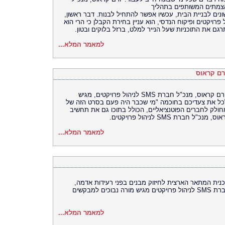
ונים לבניית הבית, עכשיו אפשר להתחיל לבנות. דבר ראשון,
 קראוס, מנכ"ל חברת SMS לניהול פרויקטים ופיקוח הנדסי, הוא עניין בחירת הקבלן כי הרי הוא
תרגם את התוכניות שעל הנייר למלט, ברזל בלוקים ובטון.
למאמר המלא...
רם קראוס
אם אתם שוקלים להצטרף לקבוצת רכישה, יורם קראוס, מנכ"ל חברת SMS לניהול פרויקטים, מגיש
כלכל את צעדיכם בחוכמה "מי שכבר היה פעם בסרט הזה של
ולק לחברים הפוטנציאליים, הכולל בתוכו גם את תחשיב
רת SMS לניהול פרויקטים.
למאמר המלא...
ת תוכנית המתאר הארצית לחיזוק מבנים בפני רעידות אדמה,
המכונה גם תמ"א 38. יורם קראוס, מנכ"ל חברת SMS לניהול פרויקטים מגיש מורה נבוכים למבקשים
למאמר המלא...