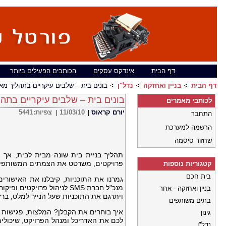
דף הבית
אינדקס עסקים
הכותבים הפעילים ביותר
דף הבית
בניין ואחזקה
נדל"ן
בונים בית – שלבים עיקריים בתהליך מא
בונים בית – שלבים עיקריים בתה
לכותבי מאמרים
יורם קראוס
11/03/10
צפיות:
5441
|
|
התחבר
הרשמה למערכת
שחזור סיסמה
פרויקטים, משרטט את הצמתים המשותפי
קטגוריות נוספות
בית חכם
גמרנו את התוכניות, קיבלנו את האישורי
מנכ"ל חברת SMS לניהול פרוי
בניין ואחזקה - אחר
ויתרגם את התוכניות שעל הנייר למלט, ברזל
בתים משותפים
איך בוחרים את הקבלן? המלצות, פגישות ה
גינון
לכם את האדריכל ומנהל הפרויקט, שיכולים 
נדל"ן