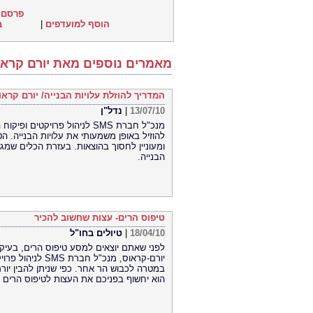
פרסם 
הוסף למועדפים
|
ב
מאמרים נוספים מאת יורם קראו
המדריך להוזלת עלויות הבנייה/ יורם קראו
13/07/10
|
נדל"ן
מנכ"ל חברת SMS לניהול פרויק
להוזיל באופן משמעותי את עלויות הבנייה. ה
ומעוניין לחסוך בהוצאות. בעזרת הכלים שמג
הבנייה.
טיפוס הרים- עצות שחשוב להכיר
18/04/10
|
טיולים בחו"ל
לפני שאתם יוצאים למסע טיפוס הרים, בע
יורם-קראוס, מנכ"
במטרה לכבוש הר אחר. כפי שניתן להבין יור
הוא יחשוף בפניכם את העצות לטיפוס הרים 