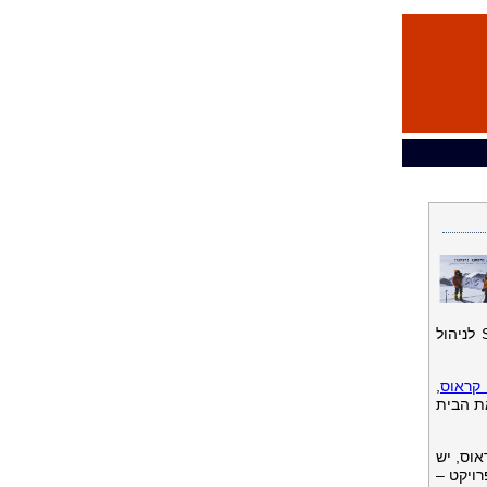
תהליך בניית בית שונה מבית לבית, אך יש כמה דברים שכל מי שבונה חייב לעבור. יורם קראוס, מנכ"ל חברת SMS לניהול
 קראוס
,
 את הבית
אוס, יש
רויקט –