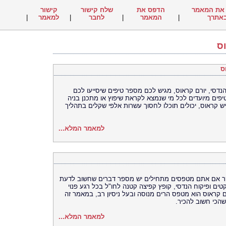
את המאמר
הדפס את
שלח קישור
קישור
אתרך
|
המאמר
|
לחבר
|
למאמר
|
ס
ס
טים ופיקוח הנדסי, יורם קראוס, מגיש לכם מספר טיפים שיסייעו לכם
טיפים מיועדים לכל מי שנמצא לקראת שיפוץ או מתכנן בניה
יש קראוס, יכולים תוכלו לחסוך עשרות אלפי שקלים בתהליך
למאמר המלא...
יקר אם אתם מטפסים מתחילים יש מספר דברים שחשוב לדעת
ל חברת SMS לניהול פרויקטים ופיקוח הנדסי, קופץ קפיצה קטנה לחו"ל בכל רגע פנוי
ם קראוס הוא מטפס הרים מנוסה ובעל ניסיון רב, במאמר זה
שהכי חשוב להכיר.
למאמר המלא...