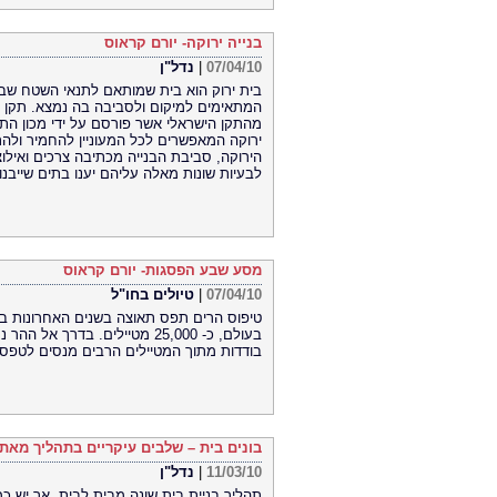
בנייה ירוקה- יורם קראוס
07/04/10
|
נדל"ן
בית ירוק הוא בית שמותאם לתנאי השטח שבו 
המתאימים למיקום ולסביבה בה נמצא. תקן ה
מהתקן הישראלי אשר פורסם על ידי מכון התק
ירוקה המאפשרים לכל המעוניין להחמיר ולהת
הירוקה, סביבת הבנייה מכתיבה צרכים ואילוצי
לבעיות שונות מאלה עליהם יענו בתים שייבנו
מסע שבע הפסגות- יורם קראוס
07/04/10
|
טיולים בחו"ל
טיפוס הרים תפס תאוצה בשנים האחרונות בר
בעולם, כ- 25,000 מטיילים. בד
בודדות מתוך המטיילים הרבים מנסים לטפס עד לפ
בונים בית – שלבים עיקריים בתהליך מאת 
11/03/10
|
נדל"ן
תהליך בניית בית שונה מבית לבית, אך יש כמ