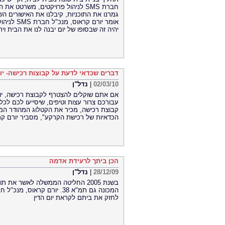
חברת SMS לניהול פרויקטים, משרטט את הצמתים המשותפים בתהליך
גמרנו את התוכניות, קיבלנו את האישורים הש
אומר יורם
יהיה זה שבסופו של יום יבנה לנו את הבית וי
דברים שכדאי לדעת על קבוצות רכישה- יו
02/03/10
|
נדל"ן
עבורכם צרור עצות וטיפים, שיסייעו לכם ל
קבוצת רכישה, מכיר את הקטלוג המהודר המח
הכדאיות של רכישת הקרקע", מסביר יורם קראוס, מנכ"ל חב
הכן ביתך לרעידת אדמה
28/12/09
|
נדל"ן
בשנת 2005 החליטה הממשלה לאשר א
לחזק את ביתם לקראת יום הדין