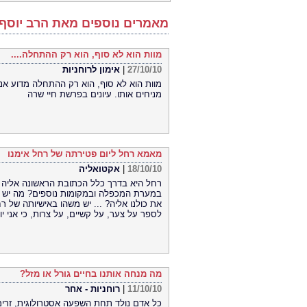
מאמרים נוספים מאת הרב יוסף 
מוות הוא לא סוף, הוא רק ההתחלה....
27/10/10
|
אימון לרוחניות
מוות הוא לא סוף, הוא רק ההתחלה מדוע אנו 
מניחים אותו. עיונים בפרשת חיי שרה
מאמא רחל ליום פטירתה של רחל אימנו
18/10/10
|
אקטואליה
רחל היא בדרך כלל הכתובת הראשונה אליה ב
במערת המכפלה ובמקומות נוספים? מה יש 
את כולנו אליה? ... יש משהו באישיותה של ר
לספר על צער, על קשיים, על צרות, כי אני י
מה מנחה אותנו בחיים גורל או מזל?
11/10/10
|
רוחניות - אחר
כל אדם נולד תחת השפעה אסטרולוגית, זרימ