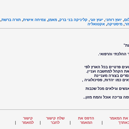
ום
,
יועץ רוחני
,
יעוץ זוגי
,
קליניקה בני ברק
,
מאמן
,
צמיחה אישית
,
תורה ברשת
,
הר
,
מיסטיקה
,
אקטואליה
ת"
 ההלכתי והרפואי.
ועים פרטיים בכל הארץ לפי
ת הקהל למחשבה ועניין.
רים בצורה מעניינת
ים כמו יהדות, פסיכולוגיה ,
נשים וגילאים מכל שכבות
 צריכה אוכל והמח מזון..
את המאמר
הדפס את
שלח קישור
קישור
אתרך
|
המאמר
|
לחבר
|
למאמר
|