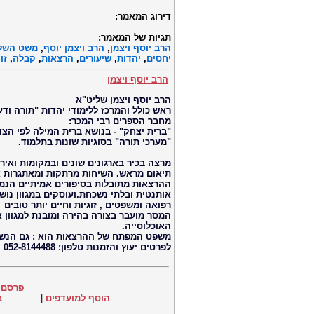
דירוג המאמר:
תגיות של המאמר:
הרב יוסף ויצמן
,
הרב ויצמן יוסף
,
משט השל
יחסים
,
יהדות
,
שיעורים
,
הרצאות
,
קבלה
,
זו
הרב יוסף ויצמן
הרב יוסף ויצמן שליט"א
ראש כולל והמרכז ללימודי יהדות "תורה ודע
מחבר הספרים רבי המכר:
"ברית יצחק" - בנושא ברית המילה לפי הצד
"מערכי תורה" בסוגיות שונות בתלמוד.
מרצה בכיר בארגונים שונים ובמקומות ואיר
תיאום מראש. השיחות מרתקות ומאתגרות א
ההרצאות מתובלות בסיפורים אמיתיים הנמס
אותנטית ובלתי נשכחת.ועוסקים במגוון נושא
רפואה ומשפטים , זוגיות וחיים יותר טובים
המסר מועבר בצורה בהירה ומובנת למגוון א
האוכלוסייה.
משפט המפתח של ההרצאות הוא : גם הנשמה
לפרטים יעוץ והזמנות טלפון: 052-8144488
פרסם 
הוסף למועדפים
|
ב