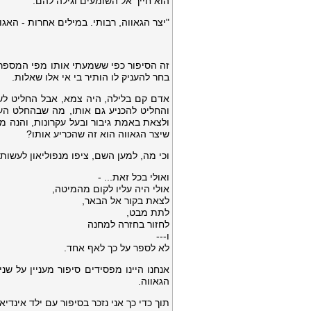
הוא חייך אל השומעים וגילה להם:
"יצר הגאווה, רבותי. במילים אחרות - האגו 
זה הסיפור כפי ששמעתי אותו מפי המספר
בחר להעניק לו הותיר בי אי אלו שאלות.
אדם קם בלילה, היה צמא, אבל החליט לשל
והחליט להכניע גם אותו, מה שבהחלט הע
ולצאת באמת גיבור ובעל עקרונות, והנה 
שיצר הגאווה הוא זה שהכריע אותו?
וכי מה, למען השם, ציפו מנפוליאון לעשות
ואולי בכל זאת... -
אולי היה עליו לקום מהמיטה,
לצאת בקור אל הבאר,
לתת מבט,
לחזור בחזרה למחנה
ו---
לא לספר על כך לאף אחד.
אנחנו היינו מפסידים סיפור מעניין על ש
הגאווה.
תוך כדי כך אני נזכר בסיפור עם ילד אינדיא