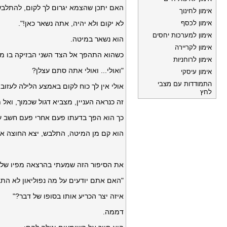
האם יתכן שהצמא יגרום לך לקום, להתלבש
אימון לחינוך
אימון לכסף
לא יקום ולא יהיה, אתה נשאר כאן!".
אימון למערכות יחסים
הוא נשאר במיטה.
אימון לקריירה
כשהוא התהפך אל הצד השני הבזיקה בו 
אימון לרוחניות
"ואולי... ואולי אתה סתם עצלן?
אימון עיסקי
התמודדות עם מצבי
אולי אין לך כוח לקום באמצע הלילה לעז
לחץ
זה כנראה העניין, מצביא דגול שכמוך, וא
כך הוא הפך בדעתו פעם אחרי פעם חשב עד 
הוא קם מן המיטה, התלבש, יצא החוצה אל 
את הסיפור הזה שמעתי בהרצאה מפיו של י
"האם אתם יודעים על מה נפוליאון לא הת
איזה יצר הכריע אותו בסופו של דבר?"
דממה.