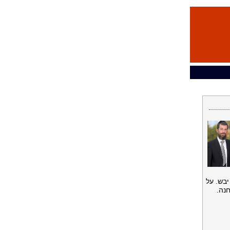
יבש. על
נה.