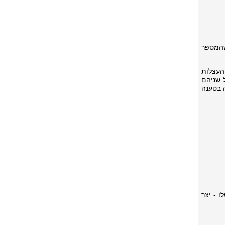
שהמספר
העצלות
 שניהם
 בטענה
ו - יצר