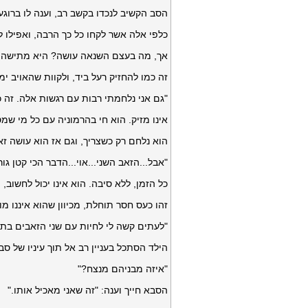
הסב הקשיב לנכדו בקשב רב, וענה לו ברוגע
כלפי אלה אשר לקחו כל כך הרבה, ואפילו 
אך, מה בעצם השנאה עושה? היא מתישה אות
זה כמו להחזיק רעל ביד, ולקוות שהאויב ימו
"גם אני נלחמתי רבות עם רגשות אלה. זה כ
אינו מזיק. הוא חי בהרמוניה עם כל מי שמסב
הוא נלחם רק כשצריך, וגם אז הוא עושה זא
"אבל...הזאב השני...אוי...הדבר הכי קטן ג
כל הזמן, ללא סיבה. הוא אינו יכול לחשוב, 
זהו כעס חסר תוחלת, מכיוון שהוא איננו מו
"לעתים קשה לי לחיות עם שני הזאבים בתוכ
הילד הסתכל בעניין רב אל תוך עיניו של סבו
"איזה מבניהם מנצח?"
הסבא חייך וענה: "זה שאני מאכיל אותו."