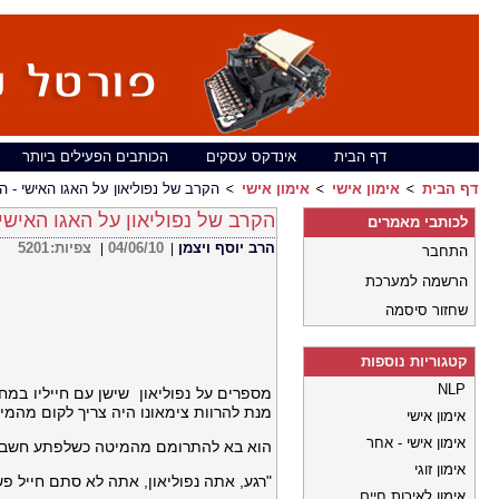
דף הבית
אינדקס עסקים
הכותבים הפעילים ביותר
דף הבית
אימון אישי
אימון אישי
הקרב של נפוליאון על האגו האישי - הר
הקרב של נפוליאון על האגו האישי 
לכותבי מאמרים
הרב יוסף ויצמן
04/06/10
צפיות:
5201
|
|
התחבר
הרשמה למערכת
שחזור סיסמה
קטגוריות נוספות
NLP
מספרים על נפוליאון שישן עם חייליו במחנ
מנת להרוות צימאונו היה צריך לקום מהמ
אימון אישי
אימון אישי - אחר
הוא בא להתרומם מהמיטה כשלפתע חשב 
אימון זוגי
"רגע, אתה נפוליאון, אתה לא סתם חייל פ
אימון לאיכות חיים