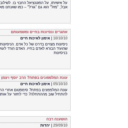
על אישיותו, על הפוטנציאל החבוי בו. לשילו
אבל, "מזל" הוא גם "גורל" – כמו שאנחנו מא
אתגרים ונסיונות בחיים ומשמעותם
10/10/10
|
אימון לאיכות חיים
ניסיונות מצויים בדרכו של כל אדם. הניסיונ
שהועיד הבורא לאדם בחייו. האדם הורד לעול
בניסיונות
עונת המלפפונים בפתח? הרב יוסף ויצמן
05/10/10
|
אימון לאיכות חיים
עונת המלפפונים בפתח? סימפטום אחרי החגים
להתחיל שוב מההתחלה? כדי לחזור על אותו 
הושענה רבה
29/09/10
|
יהדות