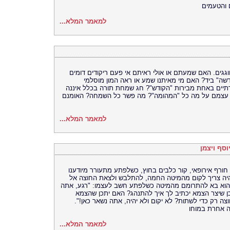
 והטעמים
למאמר המלא...
גגים. האם שמעתם או אולי ראיתם אי פעם ריקודים דומים
שה" ביד? האם מי מאיתנו שמע או ראה המון מוסלמי
תיים באחת מבירות "הקודש"? חג שמחת תורה בכלל איננה
דים עצמם על מה כל "המהומה"? מה פשר כל השמחה? האומנם
למאמר המלא...
וסף ויצמן
 חורף אירופאי, קור כלבים בחוץ, כשלפתע מתעורר מיודענו
ו היה צריך לקום מהמיטה החמה, להתלבש ולצאת החוצה אל
 הוא בא להתרומם מהמיטה כשלפתע חשב לעצמו: "רגע, אתה
כן שיצר הצמא יכתיב לך איך להתנהג? האם יתכן שהצמא
צה רק כדי לשתות? לא יקום ולא יהיה, אתה נשאר כאן!".
 אחרת במוחו
למאמר המלא...