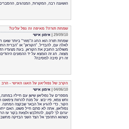
הושענה רבה, המקורות, המנהגים, ההסברים
שמחת תורה? מאיפה זה נפל עלינו?
29/09/10
|
אימון אישי
שמחת תורה הוא החג ה"מוזר" ביותר שאנו חו
לאלה עם, להבדיל, "הקוראן" או "הברית החד
משולהב החובק את הקוראן, בעת מצעדיו הד
מצווה. חג זה הומצא על יד ההמונים היהו
זה רק סיבה למסיבה?
הקרב של נפוליאון על האגו האישי - הרב י
04/06/10
|
אימון אישי
מספרים על נפוליאון שישן עם חייליו במחנה,
וחש צמא, פיו יבש. על מנת להרוות צימאונ
הקור, כדי להגיע אל הבאר שבקצה המחנה.
נפוליאון, אתה לא סתם חייל פשוט, האם יית
יגרום לך לקום, להתלבש ולצאת בקור עז החו
כשהוא התהפך אל הצד השני הבזיקה מחשבה