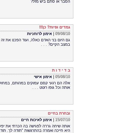
הסבר או סתם ביש מזל?
גמדים ופיות? כן!!!
09/08/10
|
אימון לרוחניות
גם היום בני האדם כאלה, ועוד הפכנו את זה
במצב הקיים? . . .
ב ד י ד ו ת
05/08/10
|
אימון אישי
אלה הם רגעי קסם עמוקים במהותם, במחול 
אותה וכל גופו רוטט . . .
ובחרת בחיים
15/07/10
|
אימון לאיכות חיים
אותה שיחה גררה לפגישה בה הכרתי את יפעת
היא חייכה ואמרה בהתרגשות "תודה לך. תודה