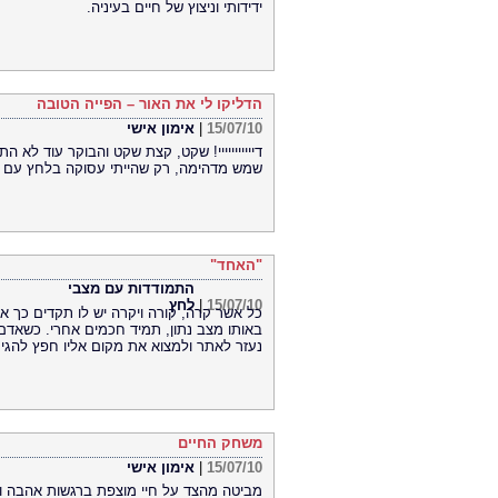
ידידותי וניצוץ של חיים בעיניה.
הדליקו לי את האור – הפייה הטובה
15/07/10
|
אימון אישי
דייייייייייי! שקט, קצת שקט והבוקר עוד לא 
שמש מדהימה, רק שהייתי עסוקה בלחץ עם הט
"האחד"
התמודדות עם מצבי
15/07/10
|
לחץ
כל אשר קרה, קורה ויקרה יש לו תקדים כך או
באותו מצב נתון, תמיד חכמים אחרי. כשאדם
נעזר לאתר ולמצוא את מקום אליו חפץ להגיע
משחק החיים
15/07/10
|
אימון אישי
מביטה מהצד על חיי מוצפת ברגשות אהבה וע