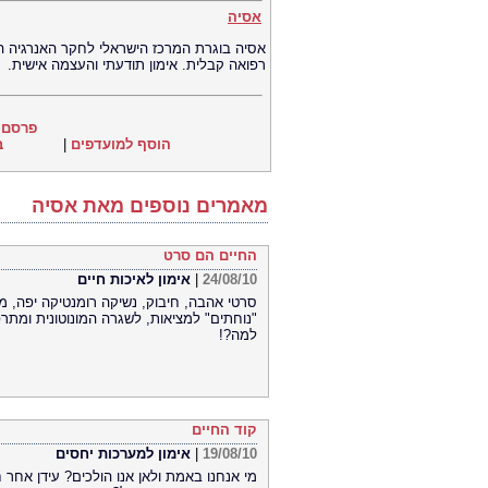
אסיה
אסיה בוגרת המרכז הישראלי לחקר האנרגיה הא
רפואה קבלית. אימון תודעתי והעצמה אישית.
פרסם 
הוסף למועדפים
|
ב
מאמרים נוספים מאת אסיה
החיים הם סרט
24/08/10
|
אימון לאיכות חיים
סרטי אהבה, חיבוק, נשיקה רומנטיקה יפה, מ
"נוחתים" למציאות, לשגרה המונוטונית ומת
למה?!
קוד החיים
19/08/10
|
אימון למערכות יחסים
מי אנחנו באמת ולאן אנו הולכים? עידן אחר