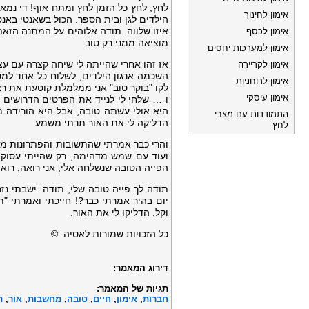
לחץ, לחץ כל הזמן לחץ ומתח אוף! די נמא
אימון לחינוך
הילדים לגן ובית הספר. הכול בשאנטי בא
איזו שלווה. תודה אלוהים על המתנה הז
אימון לכסף
מוציאה ממני רק טוב.
אימון למערכות יחסים
אז זהו אחרי שהייתה לי שיחה קצרה עם עצ
אימון לקריירה
השכמה ארגון הילדים, לשלוח כל אחד למס
אימון לרוחניות
לקו "בוקר טוב" אני ממלמלת קוטעת את רצף
אימון עיסקי
ו … שלחי לי לנייד את הפרטים הדרושים 
היא אולי עשתה טובה, אבל היא הורידה מ
התמודדות עם מצבי
הדליקה לי את האור תרתי משמע.
לחץ
והרי כבר אמרתי שהתשובות והפתרונות מול
ועוד עם שמש מדהימה, רק שהייתי עסוקה 
הפייה הטובה שנשלחה אלי, אני רואה, רוא
תודה לך פייה טובה שלי, תודה. ישבתי נ
יום בהיר אמרתי כבר?! חייכתי ואמרתי "ת
וקל. הדליקו לי את האור.
כל הזכויות שמורות לאסיה ©
דירוג המאמר:
תגיות של המאמר:
חברות
,
אימון
,
חיים
,
טובה
,
מחשבות
,
אור
,
ת