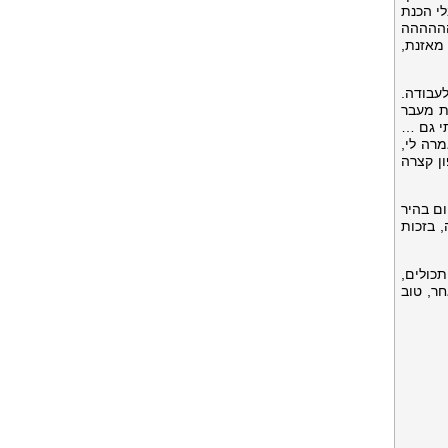
לי הכנת
הההההה
מאזנת,
לעבודה.
ת מעבר
תי גם …
רה לי,
ן קצרה
ום בהיר
 בזכות
כולים,
ר, טוב