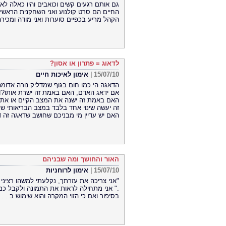
גם אותם רגעים קשים וכואבים והיו כאלה לא
החיים הם סרט קולנוע ואני השחקנית הראשית
הקהל מריע בכפיים סוערות ואני מודה ומכירה
לדאוג = פתרון או אסון?
15/07/10
|
אימון לאיכות חיים
הדאגה הי כמו חום בגוף שמדליק נורה אדומה
אם ידאג האדם, האם באמת זה ישרת אותו?!
האם באמת זה ישנה את המצב הקיים או את 
זה יעשה שינוי אחד בלבד במצב הבריאותי של
האם יש עדיין מי מבניכם שחושב שדאגה זה דב
האור והחושך ומה שבניהם
15/07/10
|
אימון לרוחניות
"אני צריכה את עזרתך, נקלעתי למשהו רציני 
." אני מתחילה לראות את התמונה ולקבל כמה
בסיפור ואם כי הזוי המקרה והוא שימוש ב . . .