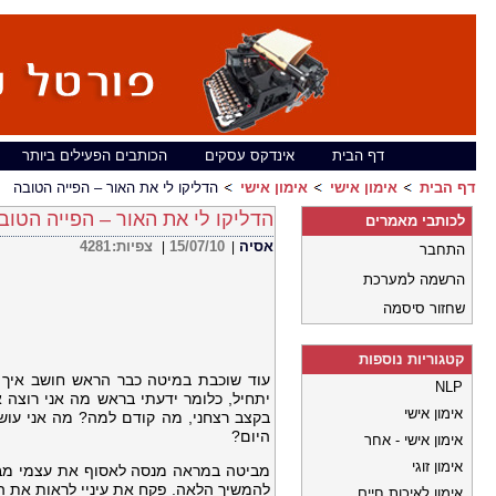
דף הבית
אינדקס עסקים
הכותבים הפעילים ביותר
דף הבית
אימון אישי
אימון אישי
הדליקו לי את האור – הפייה הטובה
הדליקו לי את האור – הפייה הטוב
לכותבי מאמרים
אסיה
15/07/10
צפיות:
4281
|
|
התחבר
הרשמה למערכת
שחזור סיסמה
קטגוריות נוספות
עוד שוכבת במיטה כבר הראש חושב איך ל
NLP
יתחיל, כלומר ידעתי בראש מה אני רוצה 
אימון אישי
בקצב רצחני, מה קודם למה? מה אני עושה
היום?
אימון אישי - אחר
אימון זוגי
מביטה במראה מנסה לאסוף את עצמי מבפנ
להמשיך הלאה. פקח את עיניי לראות את ה
אימון לאיכות חיים