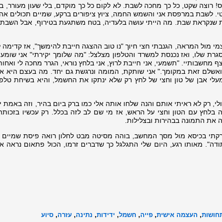
ס! רוצה שקט, כל כך מחכה לשבת. לא לקום כל כך מוקדם, בלי שעון מעורר, ב
נטי. לשבת במרפסת אני והשמש החמה, ציוץ ציפורים ברקע, שמיים תכולים א
את שנקראת שבת. מה הייתי עושה בלעדיה, בטח משתגעת בטירוף, אבל השבת 
מי מול המראה, הגנבתי חצי חיוך "נו טוב ההצגה חייבת להימשך", אז קדימה 
גרת שלו, ואז נכנסת למשרד והטלפון מצלצל: "מה שלומך יקירתי" אני שומע
 מחשבותיי. "תשמעי, אני חייבת לרוץ, אני בלחץ נוראי, הגרר מחכה לי ואחו
ואשלם זאת במקומך." אני שותקת, המומה ונרגשת גם יחד. מה בעצם היא אמ
עלי אבן של טון וחצי של לחץ רק שלא ינתקו את החשמל, והיא בשיחת טלפו
י, רק לא ראיתי אותם והנה שלחו אותה אלי כמו ברק ביום בהיר, וזה באמת י
בלחץ עם הטון וחצי על הראש, אז מי שם לב לזה בכלל. רק עכשיו בזכותה,
ה את התמונה בבהירות ובצלילות.
זרקתי בכיסא מול מסך המחשב, בוהה מסיטה מבט לחלון רואה פיסת שמיים ת
ודה". מאותו רגע, היום שלי התגלגל כך שדברים זרמו, הכול פתאום נראה אח
חושות
,
העצמה אישית
,
פייה
,
חשמל
,
ידידות
,
נתינה
,
עזרה
,
סיוע