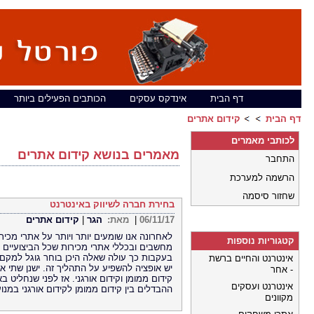
דף הבית
אינדקס עסקים
הכותבים הפעילים ביותר
דף הבית
קידום אתרים
לכותבי מאמרים
מאמרים בנושא קידום אתרים
התחבר
הרשמה למערכת
שחזור סיסמה
בחירת חברה לשיווק באינטרנט
06/11/17
|
מאת:
הגר
|
קידום אתרים
לאחרונה אנו שומעים יותר ויותר על אתרי מכיר
קטגוריות נוספות
מחשבים ובכללי אתרי מכירות שכל הביצועיים 
בעקבות כך עולה שאלה היכן בוחר גוגל למקם 
אינטרנט והחיים ברשת
יש אופציה להשפיע על התהליך זה. ישנן שתי או
- אחר
קידום ממומן וקידום אורגני. אז לפני שנחליט 
אינטרנט ועסקים
ההבדלים בין קידום ממומן לקידום אורגני במנו
מקוונים