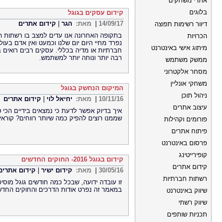
אתרי משחקים
בלוגים
קידום עסקים בגוגל
14/09/17
|
מאת:
הגר
|
קידום אתרים
דיוור רשימות תפוצה
בתקופה האחרונה אנו עדים למצב בו רשתות ה
הכרויות
נפרד מחיי היום יום שלנו וכמעט ואין אדם בע
מיתוג אישי באינטרנט
חברתיות או מדיה בכללי. עסקים רבים רואים ב
רבה יותר ונוחה יותר למשתמש.
ממשק משתמש
מסחר אלקטרוני
משחקי אונליין
המיקום הנחשק בגוגל
ניהול תוכן
10/11/16
|
מאת:
יחיאל לוי
|
קידום אתרים
עיצוב אתרים
איך בדיוק אפשר לדעת כי נמצאים בידיים הכי 
שממנו רוצים להפיק כמה שיותר רווחים? קורא
פורומים וקהילות
פיתוח אתרים
פרסום באינטרנט
קופירייטינג
קידום בגוגל 2016- החוקים החדשים
קידום אתרים
30/05/16
|
מאת:
קידום ישיר
|
קידום אתרים
רשתות חברתיות
זו עובדה ידועה, שבכל כמה חודשים גוגל מוסיפ
במאמר זה נפרט אודות הדרכים והחוקים החדש
שיווק באינטרנט
שיווק רשתי
תכניות שותפים