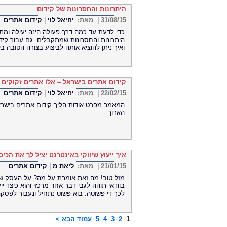
היתרונות והחסרונות של קידום
31/08/15
|
מאת:
יחיאל לוי
|
קידום אתרים
כדי לדעת עד כמה דרך פעולה הינה יעילה ומת
היתרונות והחסרונות שמתקבלים. גם עבור קיד
ואיך ניתן להוציא אותה לביצוע בצורה הטובה ב
קידום אתרים בישראל – אלו אתרים זקוקים 
22/02/15
|
מאת:
יחיאל לוי
|
קידום אתרים
המאמר מפרט אודות הליך קידום אתרים בישרא
הארוך.
איך ייעוץ שיווקי באינטרנט יציל לך את הכיס
21/01/15
|
מאת:
ליאת מ
|
קידום אתרים
מזל טוב! מה זאת אומרת על מה? על העסק של
בוודאי תוהה לגבי דבר אחד מרכזי והוא כיצד ייע
לכך די פשוטה. בוא פשוט נתחיל ונעבור לפסק
1
2
3
4
5
עמוד הבא >