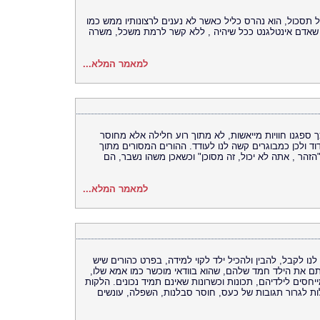
תסכול, הוא נהרס כליל כאשר לא נענים לרצונותיו ממש כמו
רה שאדם אינטלגנט ככל שיהיה , ללא קשר לרמת משכל, משרה
למאמר המלא...
מכך ספגנו חוויות מייאשות, לא מתוך רוע חלילה אלא מחוסר
וד ולכן כמבוגרים קשה לנו לעודד. ההורים המסורים מתוך
"הזהר , אתה לא יכול, זה מסוכן" וכשאכן משהו נשבר, הם
למאמר המלא...
ו לקבל, להבין ולהכיל ילד לקוי למידה, בפרט כהורים שיש
תם את הילד חמד שלהם, שהוא בוודאי מוכשר כמו אמא שלו,
יחסים לילדיהם, תכונות וכשרונות שאינם תמיד נכונים. הלקות
לות לגרור תגובות של כעס, חוסר סבלנות, השפלה, עונשים