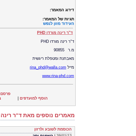
דירוג המאמר:
תגיות של המאמר:
העידוד מזון לנפש
ד"ר רינה מורדו PHD
ד"ר רינה מורדו PHD
מ.ר 90855
מאבחנת ומטפלת ריגשית
מייל
rina_phd@walla.com
www.rina-phd.com
פרסם 
הוסף למועדפים
|
ב
מאמרים נוספים מאת ד"ר רינה מור
הכוסמת לשובע ולרזון
29/01/12
|
השמנת יתר