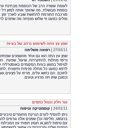
כוסמת מבושלת, מה שהופך אותה למזון דל 
מורכבת התורמת לתחושת שובע לאורך זמן 
נוזלים כמעט פי שלוש מנפחה מה שתורם לתח
שמן עץ התה לשימוש נרחב של בעיות
27/02/11
|
רפואה משלימה
שמן עץ התה הוא גם אחד מהשמנים שמחזקים
וריפוי מחלות ,להתקררות, שיעול, שפעת . ה
לטיפול במגוון בעיות המקומיים באוסטרליה 
לרפא כמעט כל מחלה פנימית וחיצונית ,לתפי
לתוכם. הם כתשו עלים, מרחו על פצעים,עש
וכמובן שתו תה מרגיע וטעים.
עור חלק ונטול כתמים
24/01/11
|
קוסמטיקה וטיפוח
ניתן להוסיף לקרם הנרקח מחומרים טיבעיים ,
ברגמוט, מליסה וכו') שמנים אלה גורמים ל
עם טיפות לימון,או חומץ תפוחי עץ המכילות
הנזקים שלה) ומבהירות,וכן אפשר להשתמש 