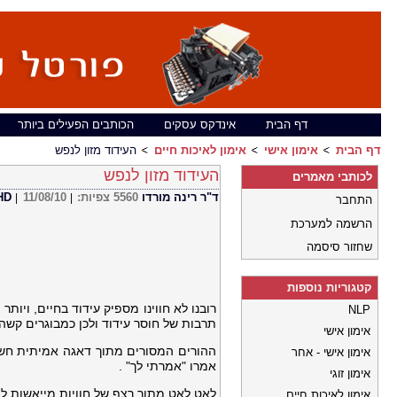
דף הבית
אינדקס עסקים
הכותבים הפעילים ביותר
דף הבית
אימון אישי
אימון לאיכות חיים
העידוד מזון לנפש
העידוד מזון לנפש
לכותבי מאמרים
ד"ר רינה מורדו PHD
5560
צפיות:
11/08/10
|
|
התחבר
הרשמה למערכת
שחזור סיסמה
קטגוריות נוספות
רובנו לא חווינו מספיק עידוד בחיים, ויות
NLP
תרבות של חוסר עידוד ולכן כמבוגרים קשה 
אימון אישי
ההורים המסורים מתוך דאגה אמיתית חששו 
אימון אישי - אחר
אמרו "אמרתי לך" .
אימון זוגי
לאט לאט מתוך רצף של חוויות מייאשות למ
אימון לאיכות חיים