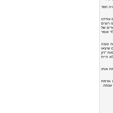
היה חסר
 עודדנו
ו רוצים
ורים של
לד אומר
ה טובה
 שיצאו
ות "רק
א היית
ת אותו
 גורמת
 עצמה.