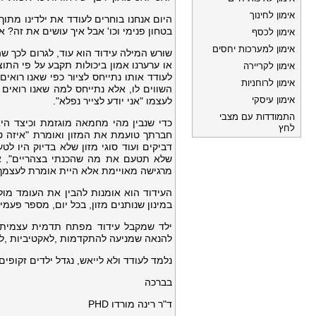
אימון לחינוך
היום אנחנו בוחרים לעודד את ילדינו מתוך מ
בטחון פנימי וכו' אבל איך עושים את זה? א
אימון לכסף
אימון למערכות יחסים
שורש המילה עידוד הוא עוד, לגרום לכך ש
או ערערנו אמון ביכולות תקבע על פי התוצא
אימון לקריירה
לעודד אותו נתייחס לציור כפי שאנו רואי
אימון לרוחניות
השווים לו, אלא נתייחס למה שאנו רואים 
אימון עיסקי
לעצמו "אני יודע לצייר נפלא".
התמודדות עם מצבי
כדי שנבין מהי מחמאה מוגזמת וכיצד הי
לחץ
חברתך טועמת את המזון ואומרת "איזה ט
דביקים ועוד סוגי מזון שלא בדיוק היו 
שלא תטעם את מה שהכנתי בצהריים", א
מרגישה מאויימת אלא היית אומרת לעצמך 
העידוד הוא אומנות להבין את העומד מול
במינון שנותנים מזון, בכל יום, מספר פע
ילד שמקבל עידוד
מפתח תדמית עצמית 
להנאה שמניעה להתקדמות ,לאקטיביות ,ל
נלמד לעודד ולא לייאש, נגדל ילדים זקופים
בברכה
ד"ר רינה מורדו PHD