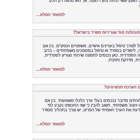
מן עשוי להיות נתון רלוונטי, אך הוא מהווה רק חלק
למאמר המלא...
בהתנהלות מול שגרירות ספרד בישראל?
לצורך טיפול בעניינים אישיים, משפטיים ועסקיים. בין אם
, לימודים בספרד או טיפול במסמכים משפחתיים – ברוב
ספרדית. כאן נכנסים לתמונה שירותי נוטריון לספרדית,
, מדויקת וחוקית.
למאמר המלא...
ם הערכת תכשיטים?
יתים מדובר בנכסים בעלי ערך כלכלי משמעותי. בין אם
ינטג' משפחתי, חשוב להבין כי שווי התכשיט נקבע לפי
לדעת את הערך האמיתי של הפריט, יש צורך בתהליך מסודר
למאמר המלא...