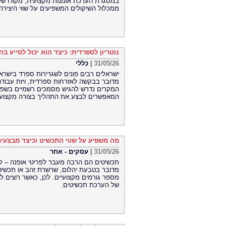
במסגרת הערכת אומנות מקצועית, מקורו של הא
ממכלול השיקולים המשפיעים על שווי היצירה.
נוטריון לספרדית: כיצד הוא יכול לסייע 
31/05/26
|
כללי
ישראלים רבים פונים לשגרירות ספרד בישראל 
מדובר בבקשה לאזרחות ספרדית, ויזת עבודה
המקרים נדרש להגיש מסמכים רשמיים בשפה ה
המאפשרים לבצע את התהליך בצורה מקצועית
מה משפיע על שווי התכשיט וכיצד מבצעי
31/05/26
|
עסקים - אחר
תכשיטים הם הרבה מעבר לפריטי אופנה – לע
מדובר בטבעת יהלום, שרשרת זהב או תכשיט ו
מספר גורמים מקצועיים. לכן, כאשר רוצים 
של הערכת תכשיטים.