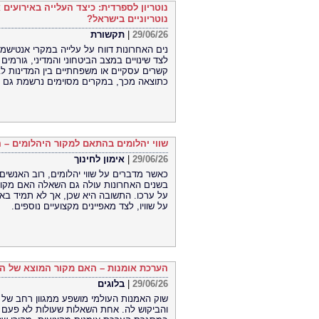
נוטריון לספרדית: כיצד העלייה באירועי
נוטריוניים בישראל?
29/06/26
|
תקשורת
נים האחרונות דווח על עלייה במקרי אנטישמי
לצד שינויים במצב הביטחוני והמדיני, גורמי
קשרים עסקיים או משפחתיים בין המדינות לב
כתוצאה מכך, במקרים מסוימים נרשמת גם עלי
שווי יהלומים בהתאם למקור היהלומים –
29/06/26
|
אימון לחינוך
כאשר מדברים על שווי יהלומים, רוב האנשים 
בשנים האחרונות עולה גם השאלה האם מקור
על ערכו. התשובה היא שכן, אך לא תמיד באו
על שוויו, לצד מאפיינים מקצועיים נוספים.
הערכת אומנות – האם מקור המוצא של הא
29/06/26
|
בלוגים
שוק האמנות העולמי מושפע ממגוון רחב של גו
והביקוש לה. אחת השאלות שעולות לא פעם 