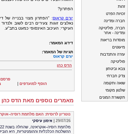
זהות
הפתרון?
זכויות הפרט
יורם קראוס
: "הפתרון מצוי בבנייה של די
חברה ומדינה
נאלצים זוגות צעירים רבים לשוב ולנדו
חברה, פוליטיקה
העיקרי: העיכוב האינסופי כמעט בתב"ע.
ומדינה - אחר
מוסדות בריאות
דירוג המאמר:
מיעוטים
תגיות של המאמר:
עזרה והתנדבות
יורם קראוס
פוליטיקה
הדס כהן
צבא וביטחון
צדק חברתי
פרסם 
שואה ותקומה
הוסף למועדפים
|
ב
שלטון מקומי
תקשורת המונים
מאמרים נוספים מאת הדס כהן
נוטריון לרוסית: האם מלחמת רוסיה–אוקר
29/07/26
|
אימון עיסקי
ההשלכות הכלכליות וההומניטריות, היא הובי