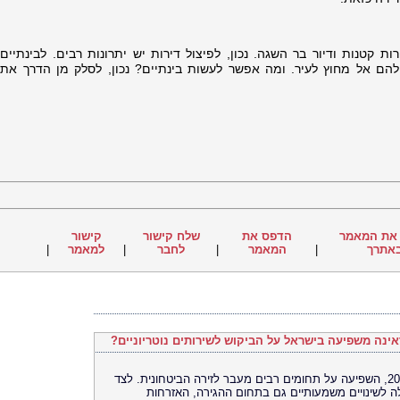
רות קטנות ודיור בר השגה. נכון, לפיצול דירות יש יתרונות רבים. לבינתיים
ד להם אל מחוץ לעיר. ומה אפשר לעשות בינתיים? נכון, לסלק מן הדרך את
את המאמר
הדפס את
שלח קישור
קישור
אתרך
|
המאמר
|
לחבר
|
למאמר
|
אינה משפיעה בישראל על הביקוש לשירותים נוטריוניים?
מלחמת רוסיה–אוקראינה, שהחלה בשנת 2022, השפיעה על תחומים רבים מעבר לזירה הביטחונית. לצד
לה לשינויים משמעותיים גם בתחום ההגירה, האזרחות