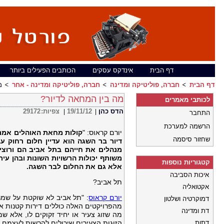
דף הבית
אינדקס עסקים
הכותבים הפעילים ביותר
דף הבית
חברה, פוליטיקה ומדינה
חברה, פוליטיקה ומדינה - אחר
מ
מה בין המחאה לדיור?
לכותבי מאמרים
הדס כהן
19/11/12
צפיות:
29172
|
|
התחבר
הרשמה למערכת
יורם קראוס: "
קולות מחאת האוהלים אמנם
שחזור סיסמה
דיור בר השגה הוא עדיין חלום רחוק עב
מנהלים את חייהם בתל אביב הם ורוצי
משותף יכולות הרשויות השונות ובהן עירי
קטגוריות נוספות
אלא גם את החלום לבר השגה
.
איכות הסביבה
תל אביב?
אקטואליה
יורם קראוס
: "תל אביב לא שוקטת על שמרי
דמוקרטיה ושלטון
דת ומדינה
דתות
הזוגות הצעירים שיכולים להרשות לעצמם ד