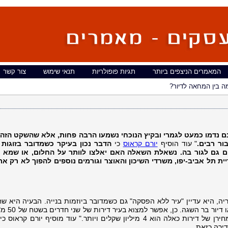
המאמרים הניצפים ביותר
תגיות פופולריות
תנאי שימוש
צור קשר
ה בין המחאה לדיור?
 נדמו כמעט לגמרי ובקיץ הנוכחי נשמעו הרבה פחות, אלא שהשקט הזה
ור רבים
.
" עוד הוסיף
יורם קראוס
כי
הדבר נכון בעיקר כשמדובר בזוגות 
ם גם לגור בה. נשאלת השאלה האם יאלצו לוותר על החלום
, או שמא 
ית תל אביב-יפו
, משרדי השיכון והאוצר וגורמים נוספים להפוך לא רק את 
ה, היא עדיין "עיר ללא הפסקה" גם כשמדובר ביוזמות בנייה. הבעיה היא שח
מהפרויקטים האלה כוללים דירות
מה שזוג צעיר או יחיד זקוקים לו, אלא שמחירן של דירות כאלה הוא 4 מיליון שקלים ויותר." עוד מוסיף יורם
ירה כזאת.