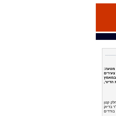
 מטעה:
צעירים
במאמץ
הדיור,
לק קטן
 קטנות או דיור בר השגה. כן, אפשר למצוא בעיר דירות של שני חדרים בשטח של 50 מ"ר בדיוק
 קראוס כי בודדים