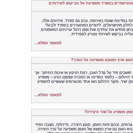
ם אנטישמיים בספרד משפיעה על הביקוש לשירותים
ות במדינות שונות באירופה, ובהן גם ספרד. אירועים אלה,
ם לחלק מהישראלים, ליהודים המתגוררים בספרד ולבעלי
חון מחדש את עתידם ואת אופן ניהול ענייניהם המשפטיים.
יה בביקוש לשירותי נוטריון לספרדית.
למאמר המלא...
 האם ארץ המוצא משפיעה על הערך?
חושבים מיד על גודל האבן, רמת הניקיון או איכות החיתוך. אך
 היהלום – כלומר המדינה או המכרה שממנו הגיע – משפיע
פן ישיר. מקור היהלום הוא אחד מהגורמים שעשויים להשפיע
למאמר המלא...
מן משפיע על שווי היצירה?
רמים, ובהם זהות האמן, סגנון היצירה, נדירותה, מצבה הפיזי
היא האם גם ארץ המוצא של האמן משפיעה על ערך היצירה.