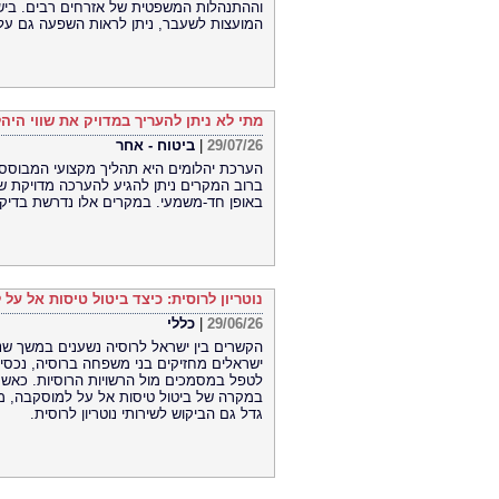
וההתנהלות המשפטית של אזרחים רבים. בישר
המועצות לשעבר, ניתן לראות השפעה גם על הב
מתי לא ניתן להעריך במדויק את שווי היה
29/07/26
|
ביטוח - אחר
הערכת יהלומים היא תהליך מקצועי המבוסס על
ברוב המקרים ניתן להגיע להערכה מדויקת ש
באופן חד-משמעי. במקרים אלו נדרשת בדיקה
נוטריון לרוסית: כיצד ביטול טיסות אל על
29/06/26
|
כללי
הקשרים בין ישראל לרוסיה נשענים במשך שנ
ישראלים מחזיקים בני משפחה ברוסיה, נכסים
לטפל במסמכים מול הרשויות הרוסיות. כאשר 
במקרה של ביטול טיסות אל על למוסקבה, מתע
גדל גם הביקוש לשירותי נוטריון לרוסית.