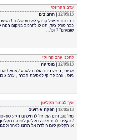
ערב הקריוקי
12/05/13
|
תחביבים
בחרתם מפעיל קריוקי לאירוע שלכם ! השעה 
כבר פורק ציוד, תנו לו להרכיב במקום הנוח 
שומעים" ? וכו'...
לתכנן ערב קריוקי
12/05/13
|
מוסיקה
אז יופי, היגיע היום הולדת לאבא / אמא / א
גיוס , ערב קריוקי למסיבת חברה , ערב גיבוש 
איך לבחור תקליטן
12/05/13
|
הפקת אירועים
מזל טוב היום המיוחל לו חיכתם הגיע סוף-ס
/ תקליטן לבת מצווה תקליטן לחינה / תקליטן
או תקליטן ליום הולדת אל תרוצו למהר ולסג