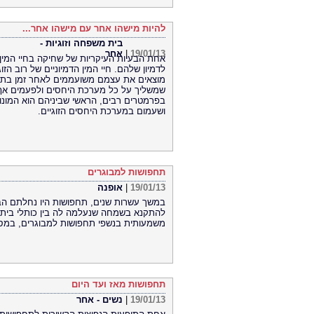
להיות מישהו אחר עם מישהו אחר...
בית משפחה וזוגיות -
19/01/13
|
אחר
אחת הבעיות העיקריות של שחיקה בחיי המין,
לדמיון שלהם. חיי המין הדמיוניים של רוב הזו
מוצאים את עצמם משועממים לאחר זמן בתוך 
שמשליך על כל מערכת היחסים ולפעמים אף ג
בפרמטרים רבים, הראשי שביניהם הוא המונוג
ושעמום במערכת היחסים הזוגיים.
תחפושות למבוגרים
19/01/13
|
אופנה
במשך עשרות שנים, תחפושות היו נחלתם הבל
להתקנא בשמחה שנעלמה לה בין כותלי בית הס
משמעותית בנשפי תחפושות למבוגרים, במסיב
תחפושות מאז ועד היום
19/01/13
|
נשים - אחר