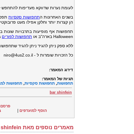
לעומת נערות שדווקא מעדיפות להתחפש לפיו
בשנים האחרונות ה
תחפושות סקסיות
תפסו 
הן קצרות יותר וחלקן אפילו מעט פרובוקטיב
תחפושות אף מופיעות בתרבויות שונות בח
Halloween בארה"ב או
תחפושות לפורים
ב
ללא ספק ניתן להגיד ניתן להגיד שתחפושות
כל הזכויות שומרות ל -
niro@4us2.co.il
דירוג המאמר:
תגיות של המאמר:
תחפושות
,
תחפושות סקסיות
,
תחפושות למב
bar shinfein
פרסם 
הוסף למועדפים
|
ב
מאמרים נוספים מאת bar shinfein