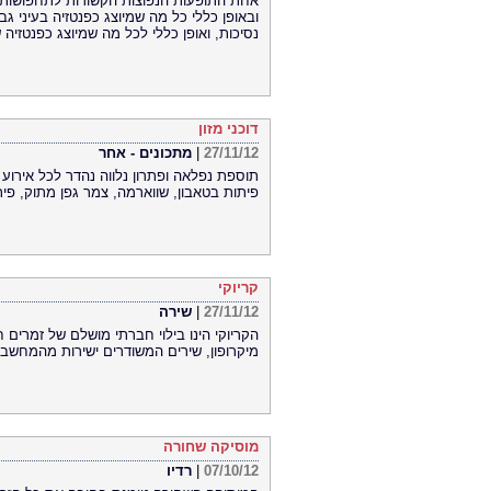
אחת התופעות הנפוצות הקשורות לתחפושות 
ובאופן כללי כל מה שמיוצג כפנטזיה בעיני ג
נסיכות, ואופן כללי לכל מה שמיוצג כפנטזיה 
דוכני מזון
27/11/12
|
מתכונים - אחר
תוספת נפלאה ופתרון נלווה נהדר לכל אירוע הו
פיתות בטאבון, שווארמה, צמר גפן מתוק, פיתות
קריוקי
27/11/12
|
שירה
הקריוקי הינו בילוי חברתי מושלם של זמרי
מיקרופון, שירים המשודרים ישירות מהמחשב,
מוסיקה שחורה
07/10/12
|
רדיו