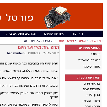
דף הבית
אינדקס עסקים
הכותבים הפעילים ביותר
דף הבית
נשים
נשים - אחר
תחפושות מאז ועד היום
תחפושות מאז ועד היום
לכותבי מאמרים
5082
צפיות:
19/01/13
bar shinfein
|
|
התחבר
הרשמה למערכת
תחפושות היו בסביבה כבר מאות שנים והופ
שחזור סיסמה
נשים ונערות נהוגות ללבוש במשך השנים
ת
קטגוריות נוספות
ישנם אביזרים רבים שיעזרו לך להשיג את 
בריאות נשים
וכמובן אחת הדרכים הנפוצות ביותר היא 
העצמת נשים
ניתן להכין תחפושות באופן עצמאי בהשקע
הריון ולידה
משלך.
מעמד האישה
וניתן לרכוש תחפושות מוכנות בין אם את
נשים - אחר