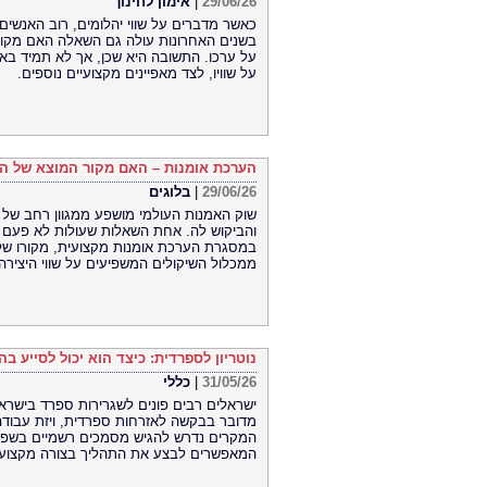
29/06/26
|
אימון לחינוך
כאשר מדברים על שווי יהלומים, רוב האנשים 
בשנים האחרונות עולה גם השאלה האם מקור
על ערכו. התשובה היא שכן, אך לא תמיד באו
על שוויו, לצד מאפיינים מקצועיים נוספים.
הערכת אומנות – האם מקור המוצא של הא
29/06/26
|
בלוגים
שוק האמנות העולמי מושפע ממגוון רחב של גו
והביקוש לה. אחת השאלות שעולות לא פעם 
במסגרת הערכת אומנות מקצועית, מקורו של הא
ממכלול השיקולים המשפיעים על שווי היצירה.
נוטריון לספרדית: כיצד הוא יכול לסייע 
31/05/26
|
כללי
ישראלים רבים פונים לשגרירות ספרד בישראל 
מדובר בבקשה לאזרחות ספרדית, ויזת עבודה
המקרים נדרש להגיש מסמכים רשמיים בשפה ה
המאפשרים לבצע את התהליך בצורה מקצועית