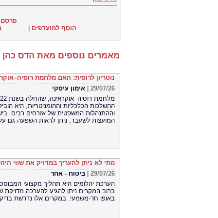
פרסם 
הוסף למועדפים
|
ב
מאמרים נוספים מאת הדס כהן
נוטריון לרוסית: האם מלחמת רוסיה–אוקר
29/07/26
|
אימון עיסקי
ההשלכות הכלכליות וההומניטריות, היא הובי
וההתנהלות המשפטית של אזרחים רבים. בישר
המועצות לשעבר, ניתן לראות השפעה גם על הב
מתי לא ניתן להעריך במדויק את שווי היה
29/07/26
|
ביטוח - אחר
הערכת יהלומים היא תהליך מקצועי המבוסס על
ברוב המקרים ניתן להגיע להערכה מדויקת ש
באופן חד-משמעי. במקרים אלו נדרשת בדיקה