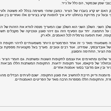
י שמן שבמקור, הם כלל על נייר.
 האם יש קרע בעברו של הציור. כמובן שזוהי משימה בכלל לא פשוטה ולעי
ובעל עין מדויקת בהחלט יודע איך להסוות קרע בציורים אלו ואחרים בין אם
ב השני. השלב השני הוא השלב שבו המעריך מנסה לוודא את הזהות של הציי
 על התמונה. יחד עם הסעיף הזה גם זיהוי סגנון וטכניקה של מקבלים תשו
ה, זאת תופעה נורמלית לכל האומנים, ולא רק.
זה משמעותי מאד כי זה אחד הפרמטרים היותר משמעותיים לזיהוי תקופת הא
 אובדובסקי, שמידט, ועוד רבים וטובים. מעריך בעל מקצועיות מספקת ובעל
 הציור, החתימה והסגנון.
יור שלהם ומתאימים את עצמם לתקופות השונות ומשתנות. גם חומרי הציור 
כחולה' של פיקאסו, ועוד תקופות ידועות. התקופות המשתנות הללו מביאות
ר ובין אם מדובר בסוגי אומנות אחרים. ­
ומנות ודיוק חייבת להחשיב את סגנון התקופה. ישנם לעיתים הבדלים מהותי
רת, והתקופות הללו מספרות הרבה מאד על הפריטים האומנותיים.