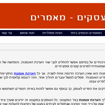
המאמרים הניצפים ביותר
תגיות פופולריות
תנאי שימוש
צור קשר
כותיים על בסיסם אפשר להחליט לגבי שווי הערכת האומנות, והמחשה של ה
משמעותית לפרטים קטנים וספציפיים.
מנות הוא שאין הערכה הדומה אחת לשניה. אך כל
הערכת אומנות
מתקיימת 
יט האומנותי. פסלים למשל עוברים תהליך אחר, וזוהי דוגמא קלאסית לכך שכ
פריט עצמו.
דקים את הפריט לעומק. כך בנוסף גם אפשר לזהות באיזה חומרים השתמשו ה
יך
הערכת אומנות
בצד המקצועי. כל העוסקים במקצוע זה יודעים שערך ציור 
מן על נייר וזוהי הסיבה שנתקלים לעיתים במגוון של ניסיונות להעלות שווי ש