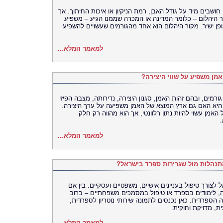
חושבים מיד על גודל האבן, רמת הניקיון או איכות החיתוך. אך
 היהלום – כלומר המדינה או המכרה שממנו הגיע – משפיע
פן ישיר. מקור היהלום הוא אחד מהגורמים שעשויים להשפיע
למאמר המלא...
מן משפיע על שווי היצירה?
רמים, ובהם זהות האמן, סגנון היצירה, נדירותה, מצבה הפיזי
היא האם גם ארץ המוצא של האמן משפיעה על ערך היצירה.
מן עשוי להיות נתון רלוונטי, אך הוא מהווה רק חלק
למאמר המלא...
בהתנהלות מול שגרירות ספרד בישראל?
לצורך טיפול בעניינים אישיים, משפטיים ועסקיים. בין אם
, לימודים בספרד או טיפול במסמכים משפחתיים – ברוב
ספרדית. כאן נכנסים לתמונה שירותי נוטריון לספרדית,
, מדויקת וחוקית.
למאמר המלא...