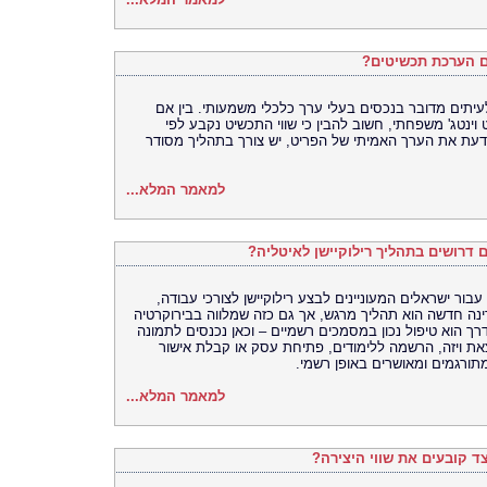
ם הערכת תכשיטים?
יתים מדובר בנכסים בעלי ערך כלכלי משמעותי. בין אם
ינטג' משפחתי, חשוב להבין כי שווי התכשיט נקבע לפי
לדעת את הערך האמיתי של הפריט, יש צורך בתהליך מסודר
למאמר המלא...
ים דרושים בתהליך רילוקיישן לאיטליה?
ור ישראלים המעוניינים לבצע רילוקיישן לצורכי עבודה,
ינה חדשה הוא תהליך מרגש, אך גם כזה שמלווה בבירוקרטיה
 הוא טיפול נכון במסמכים רשמיים – וכאן נכנסים לתמונה
וצאת ויזה, הרשמה ללימודים, פתיחת עסק או קבלת אישור
תורגמים ומאושרים באופן רשמי.
למאמר המלא...