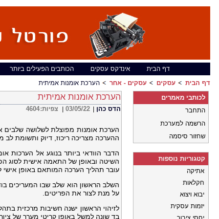
דף הבית
אינדקס עסקים
הכותבים הפעילים ביותר
דף הבית
עסקים
עסקים - אחר
הערכת אומנות אמיתית
הערכת אומנות אמיתית
לכותבי מאמרים
הדס כהן
03/05/22
צפיות:
4604
|
|
התחבר
הרשמה למערכת
הערכת אומנות מפוצלת לשלושה שלבים אי
שחזור סיסמה
ההערכה מצריכה ריכוז, דיוק ותשומת לב 
הדבר הוודאי ביותר בנוגע אל הערכות או
קטגוריות נוספות
השיטה ובאופן של התאמה אישית לסוג הפר
עובר תהליך הערכה המותאם באופן אישי ל
אתיקה
חקלאות
השלב הראשון הוא שלב שבו המעריכים בו
על מנת לצור את הפריטים.
יבוא ויצוא
יזמות עסקית
לזיהוי הראשון ישנה חשיבות מרכזית בתהל
בד שונה למשל באופן קריטי מערך של ציור ש
יחסי ציבור