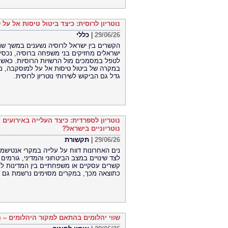
נוטריון לרוסית: כיצד ביטול טיסות אל על
29/06/26
|
כללי
הקשרים בין ישראל לרוסיה נשענים במשך שנ
ישראלים מחזיקים בני משפחה ברוסיה, נכסים
לטפל במסמכים מול הרשויות הרוסיות. כאשר 
במקרה של ביטול טיסות אל על למוסקבה, מתע
גדל גם הביקוש לשירותי נוטריון לרוסית.
נוטריון לספרדית: כיצד העלייה באירועי
נוטריוניים בישראל?
29/06/26
|
תקשורת
נים האחרונות דווח על עלייה במקרי אנטישמי
לצד שינויים במצב הביטחוני והמדיני, גורמי
קשרים עסקיים או משפחתיים בין המדינות לב
כתוצאה מכך, במקרים מסוימים נרשמת גם עלי
שווי יהלומים בהתאם למקור היהלומים –