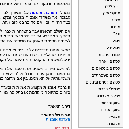
באמצעות הדבקה וגם הצמדה של ציורים בצב
ייעוץ עסקי
במהלך
הערכת אומנות
על המעריך לבדוק
מחקרי שוק
סבוכה, אך משחזר אומנות מוסמך ומקצועי 
מיתוג
בצד החזיתי ובין אם מדובר במיקום אחר.
מכירות
אם השלב הראשון עבר בהצלחה תועברו לשל
נדל"ן
תהליך המתבצע על ידי זיהוי של חתימות
ניהול
לעיתים חתימת האומן גם משתנה עם התקופ
ניהול ידע
כאשר אנחנו מדברים על ציירים ואומנים 
עבודה מהבית
אומנים ישראליים ששינו את שמם הם למשל
ידע לבצע את ההקבלה המתאימה של תקופת
עסקים - אחר
עסקים בינלאומיים
לא מעט ציירים משנים את הסגנון של הצ
בהתאם. 'התקופה הורודה', או 'התקופה ה
עסקים משפחתיים
משמעותית על האומנים, בין אם מדובר בציו
עסקים קטנים ובינוניים
הערכת אומנות
מקצועית אמיתית ובעלת מי
פרופילי חברות
ציורים בתקופה מוקדמת או בתקופה מאוח
פרישה מעבודה
שיווק ופרסום
דירוג המאמר:
שיווק מגזרים
תגיות של המאמר:
תעשייה
הערכת אומנות
תקשורת
הדס כהן