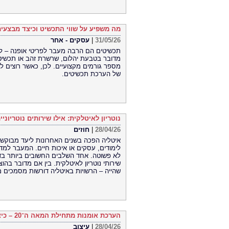
מה משפיע על שווי התכשיט וכיצד מבצעי
31/05/26
|
עסקים - אחר
תכשיטים הם הרבה מעבר לפריטי אופנה – לע
מדובר בטבעת יהלום, שרשרת זהב או תכשיט ו
מספר גורמים מקצועיים. לכן, כאשר רוצים 
של הערכת תכשיטים.
נוטריון לאיטלקית: אילו שירותים נוטריוני
28/04/26
|
חוזים
איטליה הפכה בשנים האחרונות ליעד מבוקש עב
לימודים, עסקים או איכות חיים. המעבר למד
לא פשוטה. אחד השלבים החשובים ביותר בדרך
שירותי נוטריון לאיטלקית. בין אם מדובר בה
שהייה – הרשויות באיטליה דורשות מסמכים מ
הערכת אומנות מתחילת המאה ה־20 – כיצד קובעים את שווי היצירה?
28/04/26
|
עיצוב