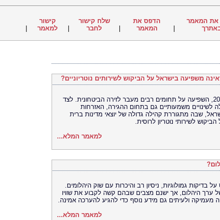
את המאמר
הדפס את
שלח קישור
קישור
אתרך
|
המאמר
|
לחבר
|
למאמר
|
אינה משפיעה בישראל על הביקוש לשירותים נוטריוניים?
מלחמת רוסיה–אוקראינה, שהחלה בשנת 2022, השפיעה על תחומים רבים מעבר לזירה הביטחונית. לצד
לה לשינויים משמעותיים גם בתחום ההגירה, האזרחות
אל, שבה מתגוררת קהילה גדולה של יוצאי מדינות ברית
יקוש לשירותי נוטריון לרוסית.
למאמר המלא...
לום?
 בדיקות גמולוגיות, ניסיון רב והיכרות עם שוק היהלומים.
ל ערך היהלום, אך ישנם מצבים שבהם קשה לקבוע את שוויו
 מעמיקה ולעיתים גם מידע נוסף כדי להגיע להערכה אמינה.
למאמר המלא...