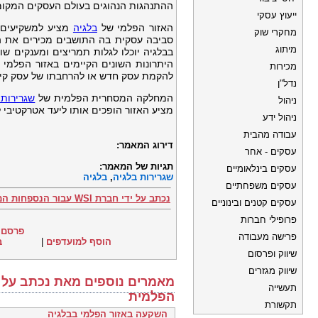
ההתנהגות הנהוגים בעולם העסקים המקומ
ייעוץ עסקי
האזור הפלמי של
בלגיה
מציע למשקיעים אי
מחקרי שוק
סביבה עסקית בה התושבים מכירים את הצ
מיתוג
בבלגיה יוכלו לגלות תמריצים ומענקים ש
היתרונות השונים הקיימים באזור הפלמי 
מכירות
להקמת עסק חדש או להרחבתו של עסק קיי
נדל"ן
המחלקה המסחרית הפלמית של
שגרירות 
ניהול
מציע האזור הופכים אותו ליעד אטרקטיבי 
ניהול ידע
עבודה מהבית
דירוג המאמר:
עסקים - אחר
תגיות של המאמר:
עסקים בינלאומיים
שגרירות בלגיה
,
בלגיה
עסקים משפחתיים
נכתב על ידי חברת WSI עבור הנספחות המסחרית הפלמית
עסקים קטנים ובינוניים
פרופילי חברות
פרסם 
פרישה מעבודה
הוסף למועדפים
|
ב
שיווק ופרסום
שיווק מגזרים
תעשייה
הפלמית
תקשורת
השקעה באזור הפלמי בבלגיה