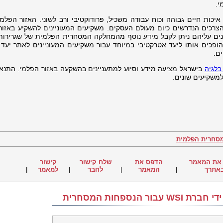
י.
כות חיים גבוהה וכוח עבודה משכיל, פרודוקטיבי ורב לשוני. האזור הפלמי
רכים הנדרשים כיום מעולם העסקים. משקיעים המעוניינים להשקיע באזור
ונים עליהם ניתן לקבל מידע נוסף מהמחלקה המסחרית הפלמית של שגרירות 
הופכים אותו ליעד אטרקטיבי במיוחד עבור משקיעים המעוניינים לאתר יעד
ם.
בלגיה
בישראל מציעה מידע וסיוע למתעניינים בהשקעה באזור הפלמי. התנא
למשקיעים שונים.
את המאמר
הדפס את
שלח קישור
קישור
אתרך
|
המאמר
|
לחבר
|
למאמר
|
מאמרים נוספים מאת נכתב על ידי חברת WSI עבור הנספחות המסחרית