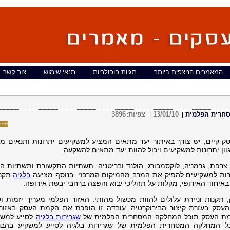
המאמרים הניצפים ביותר
תגיות פופולריות
תנאי שימוש
צור קשר
13/01/10
צפיות:
3896
|
|
ק קיים, יש צורך באיתור יעד מתאים המציע למשקיעים יתרונות ותנאים מ
ון יתרונות למשקיעים ויכול להוות יעד מתאים להשקעה.
צרפת, גרמניה, לוקסמבורג, הולנד ובריטניה. תשתיות התקשורת ותשתיות ה
ות למשקיעים להפיק את המרב מהמיקום המרכזי. בנוסף מציעה
בלגיה
תקנו
יחוד האירופי, מקלות על תהליכי יבוא והפצה ברחבי יבשת אירופה.
תקנות וניירת עלולים להוות מכשול מהותי. האזור הפלמי מעריך יזמות וש
העסק בעזרת קיצור הבירוקרטיה. עובדה זו הופכת את הקמת העסק באזור
קמת העסק תוכל המחלקה המסחרית הפלמית של
שגרירות בלגיה
לסייע למשק
ל המחלקה המסחרית הפלמית של שגרירות בלגיה לסייע למשקיע בהבנ