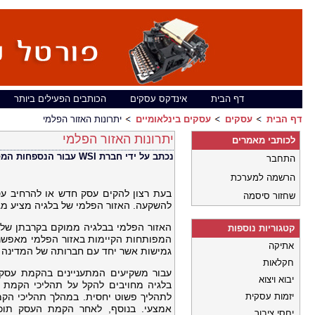
דף הבית
אינדקס עסקים
הכותבים הפעילים ביותר
דף הבית
עסקים
עסקים בינלאומיים
יתרונות האזור הפלמי
יתרונות האזור הפלמי
לכותבי מאמרים
נכתב על ידי חברת WSI עבור הנספחות המסחרית הפלמית
התחבר
הרשמה למערכת
בעת רצון להקים עסק חדש או להרחיב עס
שחזור סיסמה
להשקעה. האזור הפלמי של בלגיה מציע מגו
האזור הפלמי בבלגיה ממוקם בקרבתן של 
קטגוריות נוספות
המפותחות הקיימות באזור הפלמי מאפשר
אתיקה
גמישות אשר יחד עם חברותה של המדינה בא
חקלאות
עבור משקיעים המתעניינים בהקמת עסק, 
יבוא ויצוא
בלגיה מחויבים להקל על תהליכי הקמת 
יזמות עסקית
לתהליך פשוט יחסית. במהלך תהליכי ה
אמצעי. בנוסף, לאחר הקמת העסק תוכ
יחסי ציבור