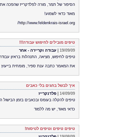
הסיפור של תמר, מורה לפלדקרייז שהפכה את ה
מאוד כדאי לשמוע!
http://www.feldenkrais-israel.org/
טיפים מובילים לחיפוש עבודה!!!
19/09/09
|
עבודה וקריירה - אחר
טיפים לחיפוש, מציאה, התנהלות בראיון עבודה 
את המאמר כתבה ענת ספיר, מומחית בייעוץ לעבודה ו
איך לבשל בחגים בלי כאבים
14/09/09
|
פלדנקרייז
טיפים להקלה בעומס ובכאבים בזמן הבישול הא
כדאי מאוד, יש מה ללמוד
טיפים טיפים וטיפים לטיסות!
19/08/09
|
פלדנקרייז