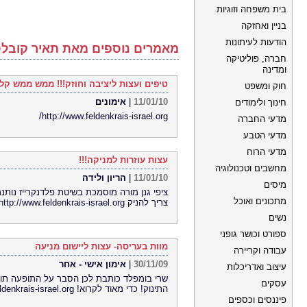
בית משפחה וזוגיות
בניין ואחזקה
הודעות לעיתונות
מאמרים נוספים מאת תאיר קובלס
חברה, פוליטיקה
ומדינה
טיפים ועצות ליציבה וחוזק!!! ממש ממש קל
חוק ומשפט
11/01/10
|
אימונים
חינוך ולימודים
http://www.feldenkrais-israel.org/
מדעי החברה
מדעי הטבע
מדעי הרוח
עצות עוזרות למניקה!!!
מחשבים וטכנולוגיה
11/01/10
|
הריון ולידה
מיסים
ציפי גנן מורה מוסמכת בשיטת פלדנקרייז נותנ
מתכונים ואוכל
צריך להניק http://www.feldenkrais-israel.org/
נשים
ספורט וכושר גופני
מוות בעריסה- עצות ליישום מניעה
עבודה וקריירה
30/11/09
|
אימון אישי - אחר
עיצוב ואדריכלות
שרי בומפלד כותבת לכן הסבר על התופעה תוך
עסקים
התינוק! כדי מאוד לקרוא! http://www.feldenkrais-israel.org/
פיננסים וכספים