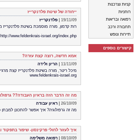
קניות וצרכנות
רוחניות
ייחודה של שיטת פלדנקרייז
רפואה ובריאות
19/11/09
|
פלדנקרייז
רות קדמון, מורה מוסמכת בשיטת פלדנקרייז מס
תחבורה ורכב
תיירות ונופש
http://www.feldenkrais-israel.org/index.php
קישורים נוספים
אמא חדשה, רוצה קצת עזרה?
11/11/09
|
הריון ולידה
מיכל ריטר, מורה בשיטת פלדנקרייז קצת מרגיע
www.feldenkrais-israel.org
מה זה הדבר הזה בראיון העבודה?? גרפולו
26/10/09
|
ראיון עבודה
מה זה גרפולוגיה? איך אפשר להתכונן למבחן כ
איך לעזור לחולי פרקינסון- שיפור בתפקוד ו
08/10/09
|
רפואה משלימה