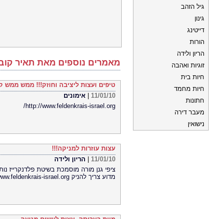
גיל הזהב
גינון
דייטינג
הורות
הריון ולידה
מאמרים נוספים מאת תאיר קוב
זוגיות ואהבה
חיות בית
טיפים ועצות ליציבה וחוזק!!! ממש ממש ק
חיות מחמד
11/01/10
|
אימונים
חתונות
http://www.feldenkrais-israel.org/
מעבר דירה
נישואין
עצות עוזרות למניקה!!!
11/01/10
|
הריון ולידה
ציפי גנן מורה מוסמכת בשיטת פלדנקרייז נו
מדוע צריך להניק http://www.feldenkrais-israel.org/