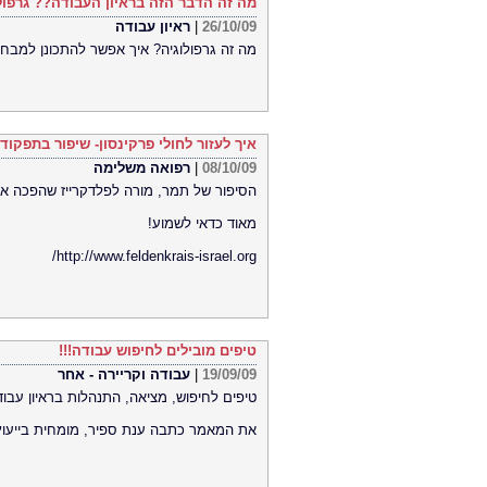
מה זה הדבר הזה בראיון העבודה?? גרפול
26/10/09
|
ראיון עבודה
מה זה גרפולוגיה? איך אפשר להתכונן למבחן
איך לעזור לחולי פרקינסון- שיפור בתפקוד 
08/10/09
|
רפואה משלימה
הסיפור של תמר, מורה לפלדקרייז שהפכה את 
מאוד כדאי לשמוע!
http://www.feldenkrais-israel.org/
טיפים מובילים לחיפוש עבודה!!!
19/09/09
|
עבודה וקריירה - אחר
טיפים לחיפוש, מציאה, התנהלות בראיון עבודה
את המאמר כתבה ענת ספיר, מומחית בייעוץ לעבודה 