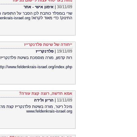
מוות בעריסה- עצות ליישום מניעה
30/11/09
|
אימון אישי - אחר
שרי בומפלד כותבת לכן הסבר על התופעה תו
התינוק! כדי מאוד לקרוא! http://www.feldenkrais-israel.org/
ייחודה של שיטת פלדנקרייז
19/11/09
|
פלדנקרייז
רות קדמון, מורה מוסמכת בשיטת פלדנקרייז 
ttp://www.feldenkrais-israel.org/index.php
אמא חדשה, רוצה קצת עזרה?
11/11/09
|
הריון ולידה
מיכל ריטר, מורה בשיטת פלדנקרייז קצת מרג
www.feldenkrais-israel.org