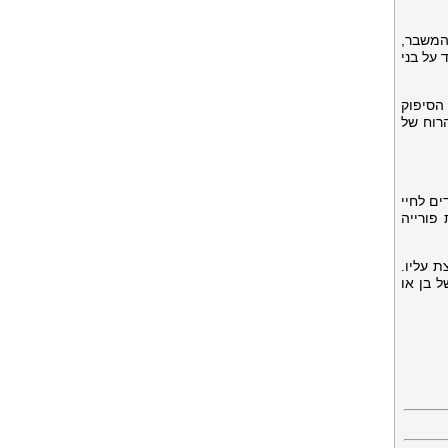
 המשבר,
 על בני
הסיפוק
הרוח של
ים לחיי
 פורייה
 עליו.
ל בן או