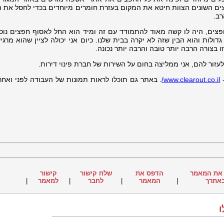
צים השונים הצוות חיטא את המקום בעזרת חומרים מיוחדים בכדי לחסל את ה
רב.
פצים, היה לו קשה מאוד להתמודד עם זה ומיד הוא החל לאסוף חפצים נוס
לות והוא הבין שזה לא יקרה בבית שלנו. כיום אני יכולה לציין שהוא מרגי
בצורה הרבה יותר טובה והרבה יותר נכונה.
עזור להם, אני ממליצה בחום על השירות של חברת פינוי דירות.
-
www.clearout.co.il/
. באתר גם תוכלו לראות תמונות של העבודה לפני ואחרי
את המאמר
הדפס את
שלח קישור
קישור
אתרך
|
המאמר
|
לחבר
|
למאמר
|
ו