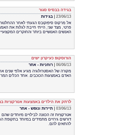
בגידה בבסיס סגור
23/06/13
|
בגידות
אל מרקוס סיפוקובס הגעתי לאחר ההחלטות ק
פרטי, מצד שני, הייתי חייבת לגלות את הא
האנשים האנושיים ביותר והחוקרים המקצועיים
הורוסקופ כעיקרון ישים
06/06/13
|
רוחניות - אחר
מקורה של האסטרולוגיה מגיע אלפי שנים אחו
האדם באמצעות הכוכבים. אחד הכלים המרכזי
לרתק את הילדים באמצעות אטרקציות במ
03/06/13
|
תיירות ונופש - אחר
אטרקציות זה הכוונה לבילויים מיוחדים שהם 
דורשים גירויים מתמידים במיוחד בתקופת הח
להתאים להם.