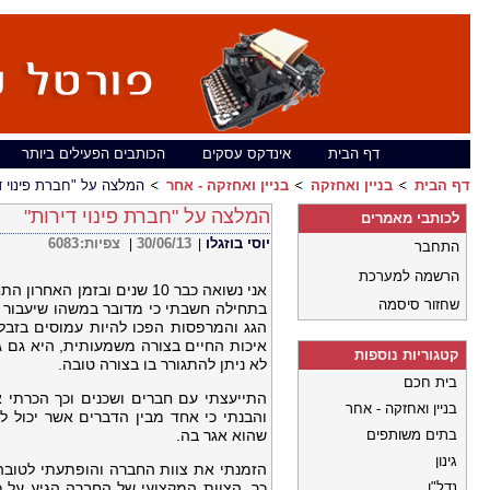
דף הבית
אינדקס עסקים
הכותבים הפעילים ביותר
דף הבית
בניין ואחזקה
בניין ואחזקה - אחר
המלצה על "חברת פינוי ד
המלצה על "חברת פינוי דירות"
לכותבי מאמרים
יוסי בוזגלו
30/06/13
צפיות:
6083
|
|
התחבר
הרשמה למערכת
אני נשואה כבר 10 שנים ובז
שחזור סיסמה
בתחילה חשבתי כי מדובר במשהו שיעבור א
הגג והמרפסות הפכו להיות עמוסים בזבל
איכות החיים בצורה משמעותית, היא גם 
קטגוריות נוספות
לא ניתן להתגורר בו בצורה טובה.
בית חכם
התייעצתי עם חברים ושכנים וכך הכרתי 
בניין ואחזקה - אחר
והבנתי כי אחד מבין הדברים אשר יכול ל
בתים משותפים
שהוא אגר בה.
גינון
הזמנתי את צוות החברה והופתעתי לטובה
נדל"ן
כך. הצוות המקצועי של החברה הגיע על 