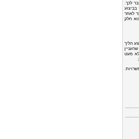
ר לכך.
בביצוע
צר לאחר
וא חלק
צע הליך
העניין
לא מעט
רויות.