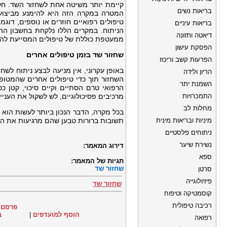
קיימת יותר משיטה אחת לשחזור השד. חלק
בריאות נשים
המטרה במקרה הזה היא להימנע מביצוע נ
טיפולים רפואיים חוזרים או נוספים, דוג
בריאות עיניים
הניתוח. במקרים הללו נלקחת בחשבון ה
דיאטה ותזונה
ממעטפת כוללת של טיפולים המסייעת לה
הפסקת עישון
שחזור שד בזמן טיפולים אחרים
הפרעות קשב וריכוז
באופן עקרוני, אין מניעה לבצע ניתוח לשח
הריון ולידה
השחזור תוך כדי טיפולים אחרים שהמטופ
השמנת יתר
הרפואי טרם הסתיים וקיים סיכוי, קטן כ
התמכרויות
מרכיבים פסיכולוגיים, לש לשקול את הענ
מחלות לב
בכל מקרה, הדבר הנכון ביותר לעשות הו
מיניות ובריאות מינית
תשובות ברורות טבען שהם מרגיעות את ה
ניתוחים פלסטיים
נשירת שיער
דירוג המאמר:
ספא
תגיות של המאמר:
שחזור שד
סרטן
פיזיולוגייה
שחזור שד
קוסמטיקה וטיפוח
רכיבה טיפולית
פרסם 
הוסף למועדפים
|
ב
רפואה