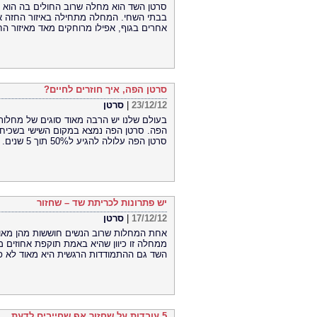
סרטן השד הוא מחלה שרוב החולים בה הוא נ
בבתי השחי. המחלה מתחילה באיזור החזה אב
אחרים בגוף, אפילו מרוחקים מאד מאיזור החז
סרטן הפה, איך חוזרים לחיים?
23/12/12
|
סרטן
בעולם שלנו יש הרבה מאוד סוגים של מחלות
הפה. סרטן הפה נמצא במקום השישי בשכיח
סרטן הפה עלולה להגיע ל50% תוך 5 שנים.
יש פתרונות לכריתת שד – שחזור
17/12/12
|
סרטן
אחת המחלות שרוב הנשים חוששות מהן מאוד
ממחלה זו כיוון שהיא באמת תוקפת אחוזים מ
השד גם ההתמודדות הרגשית היא מאוד לא פ
5 עובדות על שחזור אף שחייבים לדעת