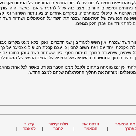
 מהרופאים נוטים לחכות עד לבירור התוצאות הסופיות של הניתוח ואף מעב
יתוחים וטיפולים חוזרים. מצב כזה עלול להתרחש אם וכאשר יהיה צורך 
מת הקרנות או טיפולי כימותרפיה. במקרים אחרים יבוצע ניתוח השחזור זמן ק
השפעה הנפשית של הטראומה שבכריתת השד על המטופלים ושחזור השד ה
ם להתמודד עם אבדן חלק מגופם.
זור השד שנכרת. אין חשש לניגוד בין שני הדברים. ואכן, בלא מעט מקרים מבו
לת מקבלת. יחד עם זאת חשוב להבין כי עצם קבלת הטיפול מצביעה על כך ש
כל שיהיה, שיתעורר הצורך בניתוח נוסף. כיון ששחזור השד טומן בחובו גם 
יין בזהירות תוך התחשבות בהשפעה של הטיפול על המצב הנפשי של המטופלת.
א להתייעץ עם מומחה בתחום ולקבל ממנו הסבר מפורט באשר לכל אחת מהאפש
מטופלים ומזרזות את תהליך ההסתגלות שלהם למצב החדש.
את המאמר
הדפס את
שלח קישור
קישור
אתרך
|
המאמר
|
לחבר
|
למאמר
|