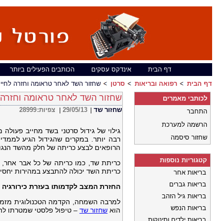
דף הבית
אינדקס עסקים
הכותבים הפעילים ביותר
דף הבית
רפואה ובריאות
סרטן
שחזור השד לאחר טראומה וחזרה לחיים
שחזור השד לאחר טראומה וחזרה ל
לכותבי מאמרים
שחזור שד
29/05/13
צפיות:
28999
|
|
התחבר
הרשמה למערכת
גילוי של גידול סרטני בשד מחייב פעולה 
שחזור סיסמה
רבה יותר. במקרים שהגידול הגיע לממדי
הרופאים לבצע כריתה של חלק מהשד הנגוע
קטגוריות נוספות
כריתת שד, כמו כריתה של כל אבר אחר, ה
כריתת השד יכולה להתבצע במהירות יחסית 
בריאות אחר
בריאות גברים
החזרת המצב לקדמותו בעזרת כירורגיה
בריאות גיל הזהב
למרבה השמחה, הקדמה הטכנולוגית מזמנת
בריאות הנפש
הוא
שחזור שד
– טיפול פלסטי שמטרתו לה
בריאות ילדים ותינוקות