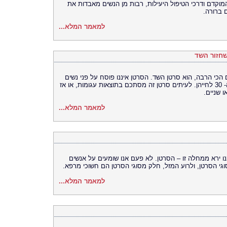
המוקדם ודרכי הטיפול היעילות, רבות מן הנשים מאבדות את
 ברורה.
למאמר המלא...
שחזור השד
הכי הרבה, הוא סרטן השד. הסרטן איננו פוסח על פני נשים
בגילאים שונים, והוא גם תוקף נשים בשנות ה- 30 לחייהן. לעיתים סרטן זה מסתכם בתוצאות עגומות, או אז
 שניים.
למאמר המלא...
ירא ממחלה זו – הסרטן. לא פעם אנו שומעים על אנשים
גי הסרטן, ולרוע המזל, חלק מסוגי הסרטן הם חשוכי מרפא.
למאמר המלא...