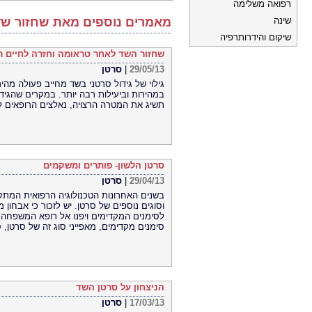
רפואה משלימה
שינה
מאמרים נוספים מאת שחזור שד
שיקום והידרותרפיה
שחזור השד לאחר טראומה וחזרה לחיים רג
29/05/13
|
סרטן
גילוי של גידול סרטני בשד מחייב פעולה מהי
במהירות וביעילות רבה יותר. במקרים שהגיד
תשיג את המטרה הרצויה, נאלצים הרופאים ל
סרטן הלשון- פותרים ומשקמים
29/04/13
|
סרטן
בשנים האחרונות הטכנולוגיה הרפואית המת
וסוגים נוספים של סרטן. יש לזכור כי אבחון 
לסימנים המקדימים ויפנו אל רופא המשפחה 
סימנים מקדימים, מאפייני סוג זה של סרטן, סו
הניצחון על סרטן השד
17/03/13
|
סרטן